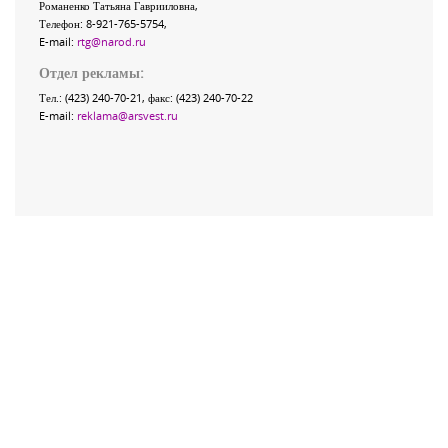
Романенко Татьяна Гаврииловна,
Телефон: 8-921-765-5754,
E-mail:
rtg@narod.ru
Отдел рекламы:
Тел.: (423) 240-70-21, факс: (423) 240-70-22
E-mail:
reklama@arsvest.ru