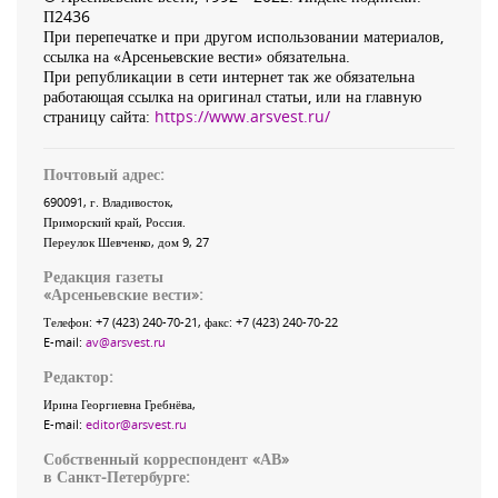
П2436
При перепечатке и при другом использовании материалов,
ссылка на «Арсеньевские вести» обязательна.
При републикации в сети интернет так же обязательна
работающая ссылка на оригинал статьи, или на главную
страницу сайта:
https://www.arsvest.ru/
Почтовый адрес:
690091
, г.
Владивосток
,
Приморский край
,
Россия
.
Переулок Шевченко
, дом 9, 27
Редакция газеты
«
Арсеньевские вести
»:
Телефон:
+7 (423) 240-70-21
, факс:
+7 (423) 240-70-22
E-mail:
av@arsvest.ru
Редактор:
Ирина Георгиевна Гребнёва,
E-mail:
editor@arsvest.ru
Собственный корреспондент «АВ»
в Санкт-Петербурге: