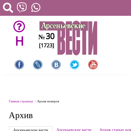
30
№
H
[1723]
Главная страница
Архив номеров
Архив
Арсеньевские вести
Архив старых но
Арсеньевские вести