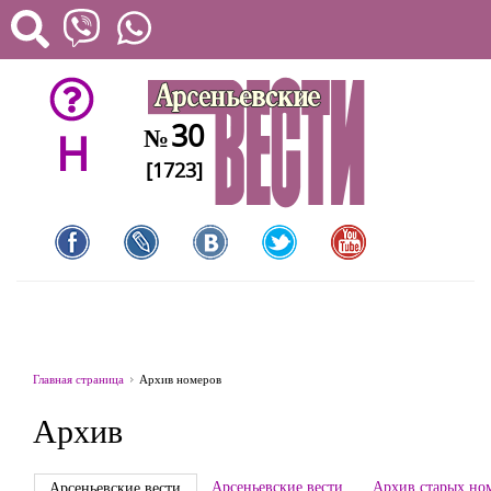
30
№
H
[1723]
Главная страница
Архив номеров
Архив
Арсеньевские вести
Архив старых но
Арсеньевские вести