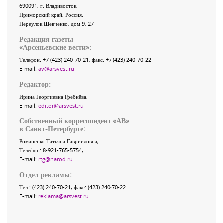
690091
, г.
Владивосток
,
Приморский край
,
Россия
.
Переулок Шевченко
, дом 9, 27
Редакция газеты
«
Арсеньевские вести
»:
Телефон:
+7 (423) 240-70-21
, факс:
+7 (423) 240-70-22
E-mail:
av@arsvest.ru
Редактор:
Ирина Георгиевна Гребнёва,
E-mail:
editor@arsvest.ru
Собственный корреспондент «АВ»
в Санкт-Петербурге:
Романенко Татьяна Гаврииловна,
Телефон: 8-921-765-5754,
E-mail:
rtg@narod.ru
Отдел рекламы:
Тел.: (423) 240-70-21, факс: (423) 240-70-22
E-mail:
reklama@arsvest.ru