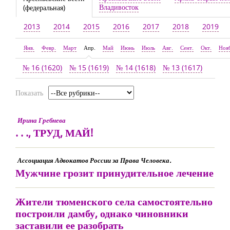
Владивосток
(федеральная)
2013
2014
2015
2016
2017
2018
2019
Янв.
Февр.
Март
Апр.
Май
Июнь
Июль
Авг.
Сент.
Окт.
Ноя
№ 16 (1620)
№ 15 (1619)
№ 14 (1618)
№ 13 (1617)
Показать
Ирина Гребнева
. . ., ТРУД, МАЙ!
Ассоциация Адвокатов России за Права Человека.
Мужчине грозит принудительное лечение
Жители тюменского села самостоятельно
построили дамбу, однако чиновники
заставили ее разобрать