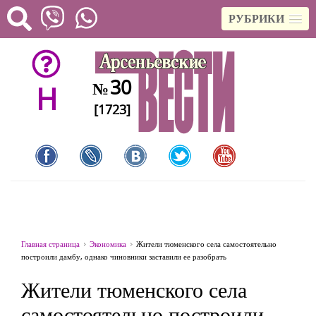
РУБРИКИ
30
№
H
[1723]
Главная страница
Экономика
Жители тюменского села самостоятельно
построили дамбу, однако чиновники заставили ее разобрать
Жители тюменского села
самостоятельно построили