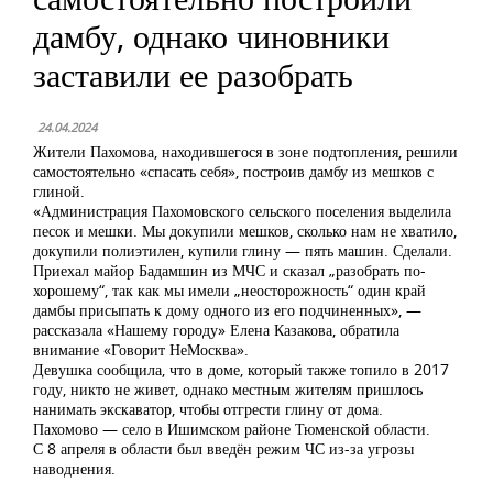
дамбу, однако чиновники
заставили ее разобрать
24.04.2024
Жители Пахомова, находившегося в зоне подтопления, решили
самостоятельно «спасать себя», построив дамбу из мешков с
глиной.
«Администрация Пахомовского сельского поселения выделила
песок и мешки. Мы докупили мешков, сколько нам не хватило,
докупили полиэтилен, купили глину — пять машин. Сделали.
Приехал майор Бадамшин из МЧС и сказал „разобрать по-
хорошему“, так как мы имели „неосторожность“ один край
дамбы присыпать к дому одного из его подчиненных», —
рассказала «Нашему городу» Елена Казакова, обратила
внимание «Говорит НеМосква».
Девушка сообщила, что в доме, который также топило в 2017
году, никто не живет, однако местным жителям пришлось
нанимать экскаватор, чтобы отгрести глину от дома.
Пахомово — село в Ишимском районе Тюменской области.
С 8 апреля в области был введён режим ЧС из-за угрозы
наводнения.