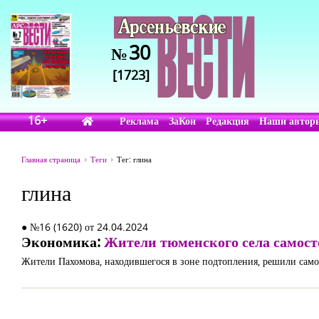
30
№
[1723]
16+
Реклама
ЗаКон
Редакция
Наши автор
Главная страница
Теги
Тег: глина
глина
● №16 (1620) от 24.04.2024
Экономика:
Жители тюменского села самосто
Жители Пахомова, находившегося в зоне подтопления, решили самос