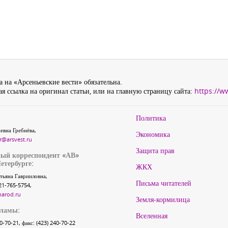
 на «Арсеньевские вести» обязательна.
я ссылка на оригинал статьи, или на главную страницу сайта:
https://w
Политика
евна Гребнёва,
Экономика
r@arsvest.ru
Защита прав
ый корреспондент «АВ»
етербурге:
ЖКХ
тьяна Гаврииловна,
Письма читателей
21-765-5754,
narod.ru
Земля-кормилица
кламы:
Вселенная
40-70-21, факс: (423) 240-70-22