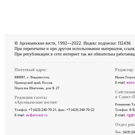
© Арсеньевские вести, 1992—2022. Индекс подписки: П2436
При перепечатке и при другом использовании материалов, ссылка
При републикации в сети интернет так же обязательна работающа
Почтовый адрес:
Редактор:
690091
, г.
Владивосток
,
Ирина Георги
Приморский край
,
Россия
.
E-mail:
edito
Переулок Шевченко
, дом 9, 27
Собственн
в Санкт-П
Редакция газеты
«
Арсеньевские вести
»:
Романенко Та
Телефон:
+7 (423) 240-70-21
, факс:
+7 (423) 240-70-22
Телефон: 8-9
E-mail:
av@arsvest.ru
E-mail:
rtg@
Отдел ре
Тел.: (423) 2