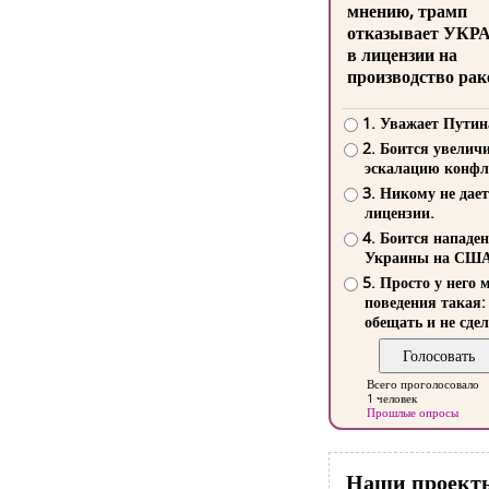
мнению, трамп
отказывает УКР
в лицензии на
производство рак
1. Уважает Путин
2. Боится увелич
эскалацию конфл
3. Никому не дает
лицензии.
4. Боится нападе
Украины на СШ
5. Просто у него 
поведения такая:
обещать и не сдел
Всего проголосовало
1 человек
Прошлые опросы
Наши проект