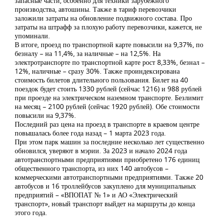
запасные части, особенно для техники зарубежного
производства, автошины. Также в тариф перевозчики
заложили затраты на обновление подвижного состава. Про
затраты на штрафф за плохую работу перевозчики, кажется, не
упоминали.
В итоге, проезд по транспортной карте повысили на 9,37%, по
безналу – на 11,4%, за наличные – на 12,5%. На
электротранспорте по транспортной карте рост 8,33%, безнал –
12%, наличные – сразу 30%. Также проиндексирована
стоимость билетов длительного пользования. Билет на 40
поездок будет стоить 1330 рублей (сейчас 1216) и 988 рублей
при проезде на электрическом наземном транспорте. Безлимит
на месяц – 2100 рублей (сейчас 1920 рублей). Обе стоимости
повысили на 9,37%.
Последний раз цена на проезд в транспорте в краевом центре
повышалась более года назад – 1 марта 2023 года.
При этом парк машин за последние несколько лет существенно
обновился, уверяют в мэрии. За 2023 и начало 2024 года
автотранспортными предприятиями приобретено 176 единиц
общественного транспорта, из них 140 автобусов –
коммерческими автотранспортными предприятиями. Также 20
автобусов и 16 троллейбусов закуплено для муниципальных
предприятий – «ВПОПАТ № 1» и АО «Электрический
транспорт», новый транспорт выйдет на маршруты до конца
этого года.