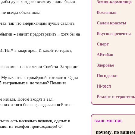
, дабы дурь каждого всякому видна была».
Земля-кормилица
о не всегда объяснимы.
Вселенная
Салон красоты
тах, так что американцам лучше свалить
Вкусные рецепты
обытии – значит предотвратить… хотя бы на
Спорт
 ИГИЛ* в квартире… И какой-то теракт,
АВтобан
Здоровье
ловами – на коллегии Совбеза. За три дня
Посиделки
. Музыканты в гримёрной, готовятся. Одна
15 театральных и не только? Помните
Hi-tech
Ремонт и строитель
 начала. Потом входят в зал.
ших и того больше, а сделали всё это –
ысяч есть несколько человек, одетых в
ВАШЕ МНЕНИЕ
имают на телефон происходящее! О!
почему, по вашем