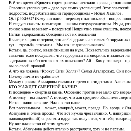
Всё это время «Крокус» горел, раненые истекали кровью, столпивш
Спасение утопающих – дело рук самих утопающих! Этот советский л
подросток, подрабатывавший гардеробщиком – Ислам Халилов.
Qui prodest? (Кому выгодно – перевод с латинского) – вопрос пон
И следует сказать: невыгодно – нашим спецучреждениям. Ну да, ря
точно: какое взрывает – позорится! Неприятно такое слышать, неохо
Пытки задержанных обесценивают их показания
Квалификацию потеряли, что ли? Задерживали только безоружных не
тут – стрельба, автоматы… Мы так не договаривались!
Кстати, да, считаю, квалификация на нуле. Похвастались задержание
заказчик тоже послушает, что террористы наговорили, и заляжет н
задержанных обесценивают их показания? Ай… Кому это надо – прав
вы со своей правдой…
А что же хозяева «Крокус Сити Холла»? Семья Агаларовых. Они поне
Почему ничто не сработало?
Между прочим, Агаларовы связаны с тремя президентами: Алиевым 
КТО ЖАЖДЕТ СМЕРТНОЙ КАЗНИ?
И последнее – смертная казнь. Особенно против неё мало кто возра
А почему – вы знаете? А потому, что для среднего обывателя смертн
Не то – наши верхние. Начальство наше.
Вот рассказывают… может, апокриф, может, правда. Но, вроде, к С
Абакумов и очень просил. Что вот нужна чрезвычайно. С найкращ
наиковарнейший) спросил: а вдруг так получится, что тебя, товари
Ну вот начальство об этом думает.
Кстати, Абакумова действительно расстреляли, хоть и не первым.