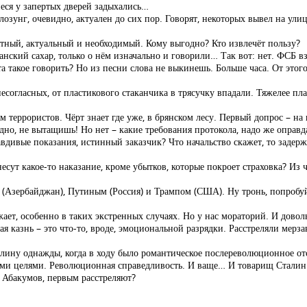
иеся у запертых дверей задыхались…
озунг, очевидно, актуален до сих пор. Говорят, некоторых вывел на у
ятный, актуальный и необходимый. Кому выгодно? Кто извлечёт пользу?
занский сахар, только о нём изначально и говорили… Так вот: нет. ФСБ 
та такое говорить? Но из песни слова не выкинешь. Больше часа. От этог
согласных, от пластикового стаканчика в трясучку впадали. Тяжелее пла
м террористов. Чёрт знает где уже, в брянском лесу. Первый допрос – на
а дно, не вытащишь! Но нет – какие требования протокола, надо же опра
дивые показания, истинный заказчик? Что начальство скажет, то задерж
сут какое-то наказание, кроме убытков, которые покроет страховка? Из 
(Азербайджан), Путиным (Россия) и Трампом (США). Ну тронь, попробу
жает, особенно в таких экстренных случаях. Но у нас мораторий. И дово
ая казнь – это что-то, вроде, эмоциональной разрядки. Расстреляли мерза
талину однажды, когда в ходу было романтическое послереволюционное о
ими целями. Революционная справедливость. И ваще… И товарищ Сталин 
щ Абакумов, первым расстреляют?