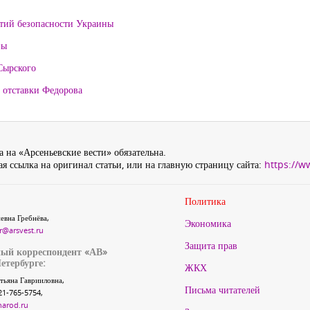
нтий безопасности Украины
ны
Сырского
 отставки Федорова
 на «Арсеньевские вести» обязательна.
я ссылка на оригинал статьи, или на главную страницу сайта:
https://w
Политика
евна Гребнёва,
Экономика
r@arsvest.ru
Защита прав
ый корреспондент «АВ»
етербурге:
ЖКХ
тьяна Гаврииловна,
Письма читателей
21-765-5754,
narod.ru