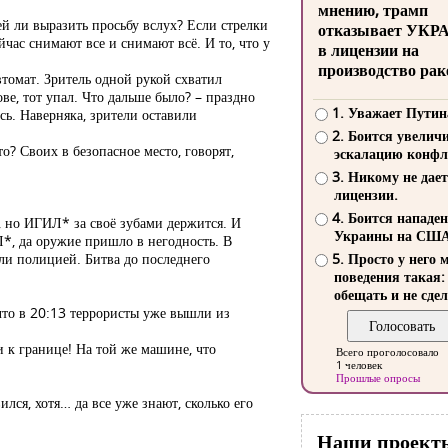
мнению, трамп
ей ли выразить просьбу вслух? Если стрелки
отказывает УКР
йчас снимают все и снимают всё. И то, что у
в лицензии на
производство рак
втомат. Зритель одной рукой схватил
ове, тот упал. Что дальше было? – праздно
1. Уважает Путин
сь. Наверняка, зрители оставили
2. Боится увелич
то? Своих в безопасное место, говорят,
эскалацию конфл
3. Никому не дает
лицензии.
4. Боится нападе
), но ИГИЛ* за своё зубами держится. И
Украины на СШ
Л*, да оружие пришло в негодность. В
и полицией. Битва до последнего
5. Просто у него 
поведения такая:
обещать и не сдел
 что в 20:13 террористы уже вышли из
и к границе! На той же машине, что
Всего проголосовало
1 человек
Прошлые опросы
лся, хотя… да все уже знают, сколько его
Наши проект