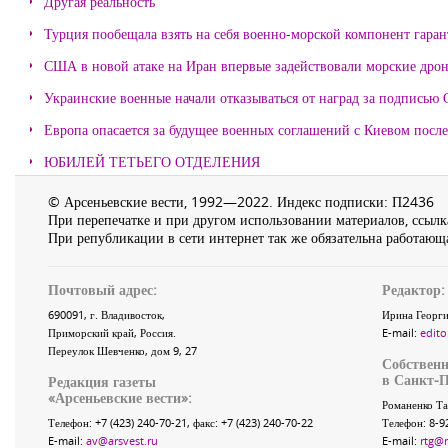
Другая реальность
Турция пообещала взять на себя военно-морской компонент гара
США в новой атаке на Иран впервые задействовали морские дро
Украинские военные начали отказываться от наград за подписью 
Европа опасается за будущее военных соглашений с Киевом после
ЮБИЛЕЙ ТЕТЬЕГО ОТДЕЛЕНИЯ
© Арсеньевские вести, 1992—2022. Индекс подписки: П2436
При перепечатке и при другом использовании материалов, ссылка
При републикации в сети интернет так же обязательна работающа
Почтовый адрес:
Редактор:
690091
, г.
Владивосток
,
Ирина Георги
Приморский край
,
Россия
.
E-mail:
edito
Переулок Шевченко
, дом 9, 27
Собственн
в Санкт-П
Редакция газеты
«
Арсеньевские вести
»:
Романенко Та
Телефон:
+7 (423) 240-70-21
, факс:
+7 (423) 240-70-22
Телефон: 8-9
E-mail:
av@arsvest.ru
E-mail:
rtg@