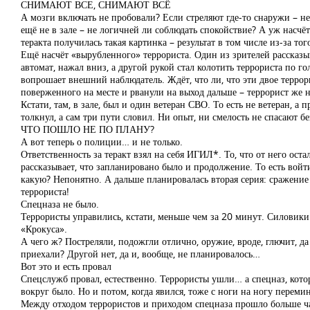
СНИМАЮТ ВСЕ, СНИМАЮТ ВСЁ
А мозги включать не пробовали? Если стреляют где-то снаружи – не
ещё не в зале – не логичней ли соблюдать спокойствие? А уж насчёт
теракта получилась такая картинка – результат в том числе из-за тог
Ещё насчёт «вырубленного» террориста. Один из зрителей рассказыв
автомат, нажал вниз, а другой рукой стал колотить террориста по го
вопрошает внешний наблюдатель. Ждёт, что ли, что эти двое террор
поверженного на месте и рванули на выход дальше – террорист же н
Кстати, там, в зале, был и один ветеран СВО. То есть не ветеран, а
толкнул, а сам три пути словил. Ни опыт, ни смелость не спасают 
ЧТО ПОШЛО НЕ ПО ПЛАНУ?
А вот теперь о полиции… и не только.
Ответственность за теракт взял на себя ИГИЛ*. То, что от него ост
рассказывает, что запланировано было и продолжение. То есть войт
какую? Непонятно. А дальше планировалась вторая серия: сражен
террориста!
Спецназа не было.
Террористы управились, кстати, меньше чем за 20 минут. Силовики 
«Крокуса».
А чего ж? Постреляли, подожгли отлично, оружие, вроде, глючит, да
приехали? Другой нет, да и, вообще, не планировалось…
Вот это и есть провал
Спецслужб провал, естественно. Террористы ушли… а спецназ, которы
вокруг было. Но и потом, когда явился, тоже с ноги на ногу перемин
Между отходом террористов и приходом спецназа прошло больше час