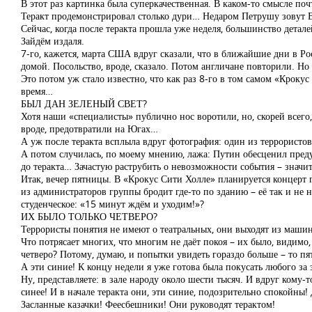
В этот раз картинка была суперкачественная. В каком-то смысле по
Теракт продемонстрировал столько дури… Недаром Петрушу зовут 
Сейчас, когда после теракта прошла уже неделя, большинство детале
Зайдём издаля.
7-го, кажется, марта США вдруг сказали, что в ближайшие дни в Ро
домой. Посольство, вроде, сказало. Потом англичане повторили. Но
Это потом уж стало известно, что как раз 8-го в том самом «Крок
время…
БЫЛ ДАН ЗЕЛЕНЫЙ СВЕТ?
Хотя наши «специалисты» публично нос воротили, но, скорей всего,
вроде, предотвратили на Югах…
А уж после теракта всплыла вдруг фотография: один из террористо
А потом случилась, по моему мнению, лажа: Путин обесценил пред
до теракта… Зачастую раструбить о невозможности события – значит
Итак, вечер пятницы. В «Крокус Сити Холле» планируется концерт 
из администраторов группы бродит где-то по зданию – её так и не 
студенческое: «15 минут ждём и уходим!»?
ИХ БЫЛО ТОЛЬКО ЧЕТВЕРО?
Террористы понятия не имеют о театральных, они выходят из машины
Что потрясает многих, что многим не даёт покоя – их было, видимо,
четверо? Потому, думаю, и попытки увидеть гораздо больше – то п
А эти синие! К концу недели я уже готова была покусать любого за 
Ну, представляете: в зале народу около шести тысяч. И вдруг кому-т
синее! И в начале теракта они, эти синие, подозрительно спокойны
Засланные казачки! Феесбешники! Они руководят терактом!