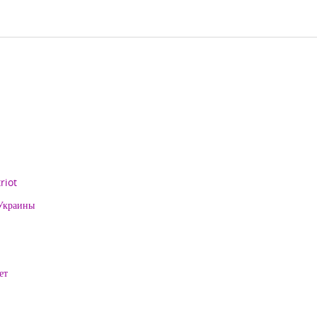
riot
 Украины
ет