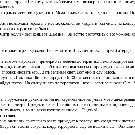
чти по Петруше Первому, который велел речи «говорить не по-писанному
Великим!
й, сроков, действий уже ясны. Можно даже сказать – кристально ясны. Н
ссии возможны теракты в местах скоплений людей, в том числе на концер
 никаких терактов не было.
ус Сити Холле» был концерт Шамана… Зачастую раструбить о возможном с
 всё-таки отреагировали. Вспомните, в Ингушетии была стрельба, вроде,
в в том же «Крокусе» примерно за неделю до теракта… Рекогносцировка?
упреждение американцев, обозвав его шантажом и прочими нехорошими с
 спровоцировать его… дать зелёный свет. Вот оно и случилось.
группы «Пикник». Билетов продано 6200, и зал постепенно наполняется
найдут потом. На сцену никто не торопится – кто ж заранее выходит? А 
 с оружием в руках и начинают стрелять ещё на улице – это даже раньше
 всего четверо. Представляете? Погибших почти полторы сотни, пострадав
ять, то шесть, а то и целую группу лишнюю… Тщетно!
это слово!
о из внешних зрителей теракта приходит в голову, что среди этих шести т
! Двери они хотят закрыть, когда террористы еще не вошли в зал! Они сн