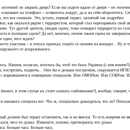
 логичней ли закрыть дверь? Если вы сидите вдали от двери – не логичн
 «снимают на телефон» – оглянитесь вокруг, да и на себя оборотитесь. Се
о, что все снимали. Это, кстати, первый теракт, заснятый так подробно.
ал, как оказался рядом с террористом, который стал перезаряжать свой а
лове. Тут другой зритель, увидев сцену, тоже отоварил террориста по гол
иста в полицию сдали? Да нет, конечно, ничем таким сцена не завершила
е один, чего ждать?
 просто участник – в отпуск приехал, пошёл со своими на концерт… Ну и ч
безоружного от вооружённого.
алось. Нашим, полагаю, хотелось бы, чтоб это была Украина (с кем воюем?
и, пострелять, поджечь... Они бы и дольше постреляли, сокрушается ИГИ
ие с ворвавшимся в помещение спецназом. Или ОМОНом. Или СОБРом. Ил
(может, в этом случае их стоит назвать слабовиками?), вообще, говорят,
 и никакого спецназа нет. Что ж, специально дожидаться, что ли? Поехал
й должен был теракт остановить, так и не явился. То есть вовремя не яви
ался, чего-то думал. Извините, похоже, притворялся, что думал.
а. Больше часа. Больше часа.