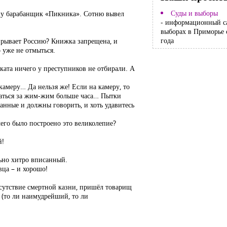
Суды и выборы
лицу барабанщик «Пикника». Сотню вывел
- информационный с
выборах в Приморье 
года
взрывает Россию? Книжка запрещена, и
о уже не отмыться.
ката ничего у преступников не отбирали. А
 камеру… Да нельзя же! Если на камеру, то
вдаться за жим-жим больше часа… Пытки
анные и должны говорить, и хоть удавитесь
чего было построено это великолепие?
й!
льно хитро вписанный.
вца – и хорошо!
тсутствие смертной казни, пришёл товарищ
(то ли наимудрейший, то ли