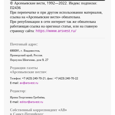
© Арсеньевские вести, 1992—2022. Индекс подписки:
П2436
При перепечатке и при другом использовании материалов,
ссылка на «Арсеньевские вести» обязательна.
При републикации в сети интернет так же обязательна
работающая ссылка на оригинал статьи, или на главную
страницу сайта:
https://www.arsvest.ru/
Почтовый адрес:
690091
, г.
Владивосток
,
Приморский край
,
Россия
.
Переулок Шевченко
, дом 9, 27
Редакция газеты
«
Арсеньевские вести
»:
Телефон:
+7 (423) 240-70-21
, факс:
+7 (423) 240-70-22
E-mail:
av@arsvest.ru
Редактор:
Ирина Георгиевна Гребнёва,
E-mail:
editor@arsvest.ru
Собственный корреспондент «АВ»
в Санкт-Петербурге: