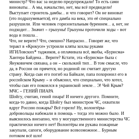
министр? Что вас за неделю предупреждали! То есть сами
виноваты… А мы, начальство, нет, мы всё предвидели!
Выступает строитель дамбы… и что говорит? Он не виноват
(это подразумевается), его дамба на века, это её специально
разрушили. Или человек горизонтальным бурением… а, нет, не
подходит… Значит – грызуны! Грызуны проточили ходы – вот
вода и пошла…
Что, не верите? Что, смешно? Напрасно… Говорят же, что
теракт в «Крокусе» устроили кляты хохлы руками
ИГИЛовских* таджиков, а оплачивала всё, якобы, «Бурисма»
Хантера Байдена… Верите? Кстати, эта «Бурисма» была с
Януковичем связана, а он – скользкий тип… В том смысле, что
да, в России он прячется, но родиной он считает другую
страну. Когда сын его погиб на Байкале, папа похоронил его в
российском Крыму – и объяснил, что специально, что хотел,
чтобы сын его покоился в украинской земле… Э! Чей Крым?
МЧС – ГЕНИЙ ПИАРА
Шойгу, считаю, гений пиара! И ничего другого. Помните,
когда-то давно, когда Шойгу был министром ЧС, охватили
вдруг Россию пожары? Всё горело! Ну, волонтёры-
добровольцы набежали в помощь – тогда это можно было. И
выяснилось внезапно, что у могущественного министерства ЧС
практически ничего нет! Волонтёры им рукава пожарные
закупали, сапоги, оборудование всевозможное… Бурным
потоком всё шло!