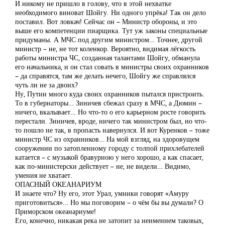
И никому не пришло в голову, что в этой нехватке
необходимого виноват Шойгу. Ни одного упрёка! Так он дело
поставил. Вот ловкач! Сейчас он – Министр обороны, и это
выше его компетенции пиарщика. Тут уж законы специальные
придуманы. А МЧС под другим министром… Точнее, другой
министр – не, не тот коленкор. Вероятно, видимая лёгкость
работы министра ЧС, созданная талантами Шойгу, обманула
его начальника, и он стал совать в министры своих охранников
– да справятся, там же делать нечего, Шойгу же справлялся
чуть ли не за двоих?
Ну, Путин много куда своих охранников пытался пристроить.
То в губернаторы… Зиничев сбежал сразу в МЧС, а Дюмин –
ничего, вкалывает… Но что-то о его карьерном росте говорить
перестали. Зиничев, вроде, ничего так министром был, но что-
то пошло не так, в пропасть навернулся. И вот Куренков – тоже
министр ЧС из охранников… На мой взгляд, на здоровущем
сооружении по затопленному городу с толпой прихлебателей
катается – с музыкой бравурною у него хорошо, а как спасает,
как по-министерски действует – не, не видели… Видимо,
умения не хватает.
ОПАСНЫЙ ОКЕАНАРИУМ
И знаете что? Ну его, этот Урал, умники говорят «Амуру
приготовиться»… Но мы поговорим – о чём бы вы думали? О
Приморском океанариуме!
Его, конечно, никакая река не затопит за неимением таковых,