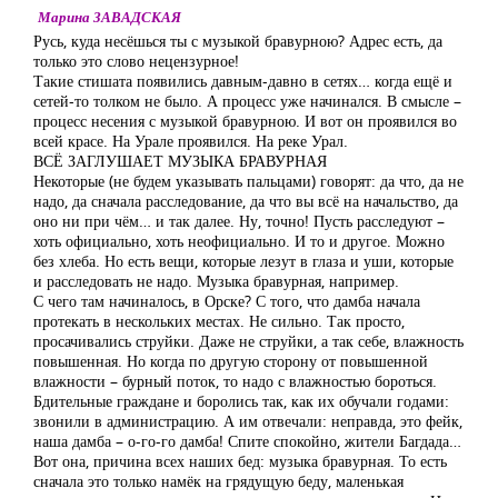
Марина ЗАВАДСКАЯ
Русь, куда несёшься ты с музыкой бравурною? Адрес есть, да
только это слово нецензурное!
Такие стишата появились давным-давно в сетях… когда ещё и
сетей-то толком не было. А процесс уже начинался. В смысле –
процесс несения с музыкой бравурною. И вот он проявился во
всей красе. На Урале проявился. На реке Урал.
ВСЁ ЗАГЛУШАЕТ МУЗЫКА БРАВУРНАЯ
Некоторые (не будем указывать пальцами) говорят: да что, да не
надо, да сначала расследование, да что вы всё на начальство, да
оно ни при чём… и так далее. Ну, точно! Пусть расследуют –
хоть официально, хоть неофициально. И то и другое. Можно
без хлеба. Но есть вещи, которые лезут в глаза и уши, которые
и расследовать не надо. Музыка бравурная, например.
С чего там начиналось, в Орске? С того, что дамба начала
протекать в нескольких местах. Не сильно. Так просто,
просачивались струйки. Даже не струйки, а так себе, влажность
повышенная. Но когда по другую сторону от повышенной
влажности – бурный поток, то надо с влажностью бороться.
Бдительные граждане и боролись так, как их обучали годами:
звонили в администрацию. А им отвечали: неправда, это фейк,
наша дамба – о-го-го дамба! Спите спокойно, жители Багдада…
Вот она, причина всех наших бед: музыка бравурная. То есть
сначала это только намёк на грядущую беду, маленькая