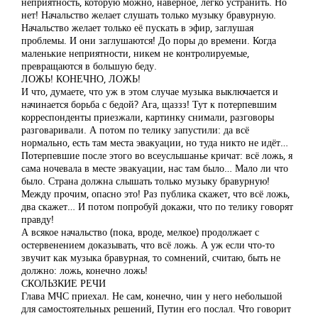
неприятность, которую можно, наверное, легко устранить. Но
нет! Начальство желает слушать только музыку бравурную.
Начальство желает только её пускать в эфир, заглушая
проблемы. И они заглушаются! До поры до времени. Когда
маленькие неприятности, никем не контролируемые,
превращаются в большую беду.
ЛОЖЬ! КОНЕЧНО, ЛОЖЬ!
И что, думаете, что уж в этом случае музыка выключается и
начинается борьба с бедой? Ага, щаззз! Тут к потерпевшим
корреспонденты приезжали, картинку снимали, разговоры
разговаривали. А потом по телику запустили: да всё
нормально, есть там места эвакуации, но туда никто не идёт…
Потерпевшие после этого во всеуслышанье кричат: всё ложь, я
сама ночевала в месте эвакуации, нас там было… Мало ли что
было. Страна должна слышать только музыку бравурную!
Между прочим, опасно это! Раз публика скажет, что всё ложь,
два скажет… И потом попробуй докажи, что по телику говорят
правду!
А всякое начальство (пока, вроде, мелкое) продолжает с
остервенением доказывать, что всё ложь. А уж если что-то
звучит как музыка бравурная, то сомнений, считаю, быть не
должно: ложь, конечно ложь!
СКОЛЬЗКИЕ РЕЧИ
Глава МЧС приехал. Не сам, конечно, чин у него небольшой
для самостоятельных решений, Путин его послал. Что говорит