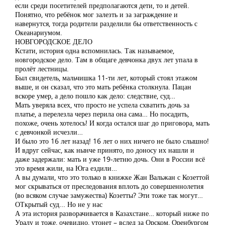
если среди посетителей предполагаются дети, то и детей.
Понятно, что ребёнок мог залезть и за заграждение и
навернутся, тогда родители разделили бы ответственность с
Океанариумом.
НОВГОРОДСКОЕ ДЕЛО
Кстати, история одна вспомнилась. Так называемое,
новгородское дело. Там в общаге девчонка двух лет упала в
пролёт лестницы.
Был свидетель, мальчишка 11-ти лет, который стоял этажом
выше, и он сказал, что это мать ребёнка столкнула. Пацан
вскоре умер, а дело пошло как дело: следствие, суд…
Мать уверяла всех, что просто не успела схватить дочь за
платье, а перелезла через перила она сама… Но посадить,
похоже, очень хотелось! И когда остался шаг до приговора, мать
с девчонкой исчезли…
И было это 16 лет назад! 16 лет о них ничего не было слышно!
И вдруг сейчас, как нынче принято, по доносу их нашли и
даже задержали: мать и уже 19-летню дочь. Они в России всё
это время жили, на Юга ездили…
А вы думали, что это только в книжке Жан Вальжан с Козеттой
мог скрываться от преследования вплоть до совершеннолетия
(во всяком случае замужества) Козетты? Эти тоже так могут…
ОТкрытый суд... Но не у нас
А эта история разворачивается в Казахстане… который ниже по
Уралу и тоже, очевидно, утонет – вслед за Орском, Оренбургом