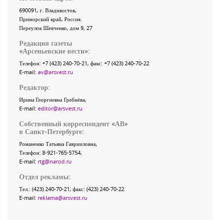
690091
, г.
Владивосток
,
Приморский край
,
Россия
.
Переулок Шевченко
, дом 9, 27
Редакция газеты
«
Арсеньевские вести
»:
Телефон:
+7 (423) 240-70-21
, факс:
+7 (423) 240-70-22
E-mail:
av@arsvest.ru
Редактор:
Ирина Георгиевна Гребнёва,
E-mail:
editor@arsvest.ru
Собственный корреспондент «АВ»
в Санкт-Петербурге:
Романенко Татьяна Гаврииловна,
Телефон: 8-921-765-5754,
E-mail:
rtg@narod.ru
Отдел рекламы:
Тел.: (423) 240-70-21, факс: (423) 240-70-22
E-mail:
reklama@arsvest.ru