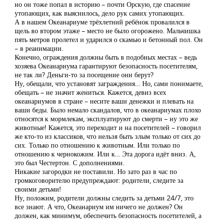
но он тоже попал в историю – почти Орскую, где спасение
утопающих, как выяснилось, дело рук самих утопающих.
А в нашем Океанариуме трёхлетний ребёнок провалился в
щель во втором этаже – место не было огорожено. Мальчишка
пять метров пролетел и ударился о скамью и бетонный пол. Он
– в реанимации.
Конечно, ограждения должны быть в подобных местах – ведь
хозяева Океанариума гарантируют безопасность посетителям,
не так ли? Деньги-то за посещение они берут?
Ну, обещали, что установят заграждения… Но, сами понимаете,
обещать – не значит жениться. Кажется, девиз всех
океанариумов в стране – несите ваши денежки и плевать на
ваши беды. Было немало скандалов, что в океанариумах плохо
относятся к мормлекам, эксплуатируют до смерти – ну это же
животные! Кажется, это переходит и на посетителей – говорил
же кто-то из классиков, что нельзя быть злым только от сих до
сих. Только по отношению к животным. Или только по
отношению к чернокожим. Или к… Эта дорога идёт вниз. А,
это был Честертон. С дополнениями.
Никакие загородки не поставили. Но зато раз в час по
громкоговорителю предупреждают: родители, следите за
своими детьми!
Ну, положим, родители должны следить за детьми 24/7, это
все знают. А что, Океанариум им ничего не должен? Он
должен, как минимум, обеспечить безопасность посетителей, а