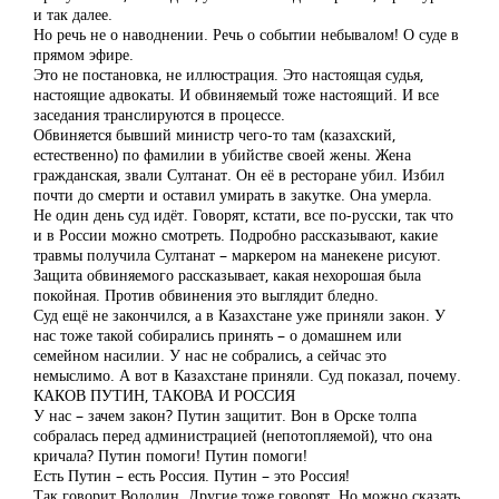
и так далее.
Но речь не о наводнении. Речь о событии небывалом! О суде в
прямом эфире.
Это не постановка, не иллюстрация. Это настоящая судья,
настоящие адвокаты. И обвиняемый тоже настоящий. И все
заседания транслируются в процессе.
Обвиняется бывший министр чего-то там (казахский,
естественно) по фамилии в убийстве своей жены. Жена
гражданская, звали Султанат. Он её в ресторане убил. Избил
почти до смерти и оставил умирать в закутке. Она умерла.
Не один день суд идёт. Говорят, кстати, все по-русски, так что
и в России можно смотреть. Подробно рассказывают, какие
травмы получила Султанат – маркером на манекене рисуют.
Защита обвиняемого рассказывает, какая нехорошая была
покойная. Против обвинения это выглядит бледно.
Суд ещё не закончился, а в Казахстане уже приняли закон. У
нас тоже такой собирались принять – о домашнем или
семейном насилии. У нас не собрались, а сейчас это
немыслимо. А вот в Казахстане приняли. Суд показал, почему.
КАКОВ ПУТИН, ТАКОВА И РОССИЯ
У нас – зачем закон? Путин защитит. Вон в Орске толпа
собралась перед администрацией (непотопляемой), что она
кричала? Путин помоги! Путин помоги!
Есть Путин – есть Россия. Путин – это Россия!
Так говорит Володин. Другие тоже говорят. Но можно сказать