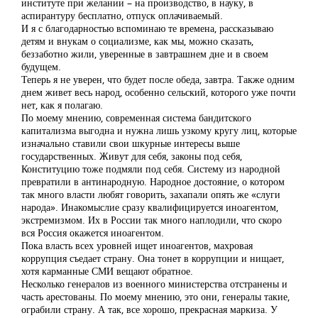
институте при желании – на производство, в науку, в
аспирантуру бесплатно, отпуск оплачиваемый.
И я с благодарностью вспоминаю те времена, рассказываю
детям и внукам о социализме, как мы, можно сказать,
беззаботно жили, уверенные в завтрашнем дне и в своем
будущем.
Теперь я не уверен, что будет после обеда, завтра. Также одним
днем живет весь народ, особенно сельский, которого уже почти
нет, как я полагаю.
По моему мнению, современная система бандитского
капитализма выгодна и нужна лишь узкому кругу лиц, которые
изначально ставили свои шкурные интересы выше
государственных. Живут для себя, законы под себя,
Конституцию тоже подмяли под себя. Систему из народной
превратили в антинародную. Народное достояние, о котором
так много власти любят говорить, захапали опять же «слуги
народа». Инакомыслие сразу квалифицируется иноагентом,
экстремизмом. Их в России так много наплодили, что скоро
вся Россия окажется иноагентом.
Пока власть всех уровней ищет иноагентов, махровая
коррупция съедает страну. Она тонет в коррупции и нищает,
хотя карманные СМИ вещают обратное.
Несколько генералов из военного министерства отстранены и
часть арестованы. По моему мнению, это они, генералы такие,
ограбили страну. А так, все хорошо, прекрасная маркиза. У