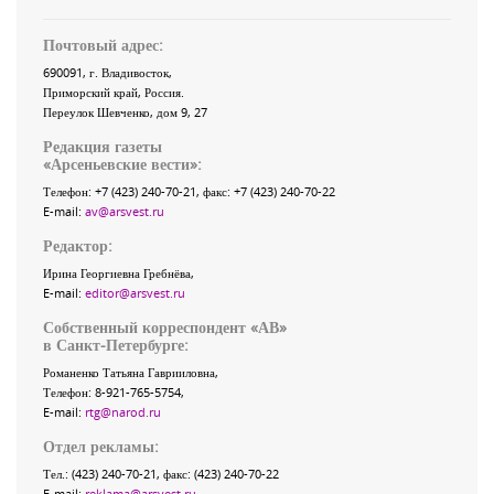
Почтовый адрес:
690091
, г.
Владивосток
,
Приморский край
,
Россия
.
Переулок Шевченко
, дом 9, 27
Редакция газеты
«
Арсеньевские вести
»:
Телефон:
+7 (423) 240-70-21
, факс:
+7 (423) 240-70-22
E-mail:
av@arsvest.ru
Редактор:
Ирина Георгиевна Гребнёва,
E-mail:
editor@arsvest.ru
Собственный корреспондент «АВ»
в Санкт-Петербурге:
Романенко Татьяна Гаврииловна,
Телефон: 8-921-765-5754,
E-mail:
rtg@narod.ru
Отдел рекламы:
Тел.: (423) 240-70-21, факс: (423) 240-70-22
E-mail:
reklama@arsvest.ru