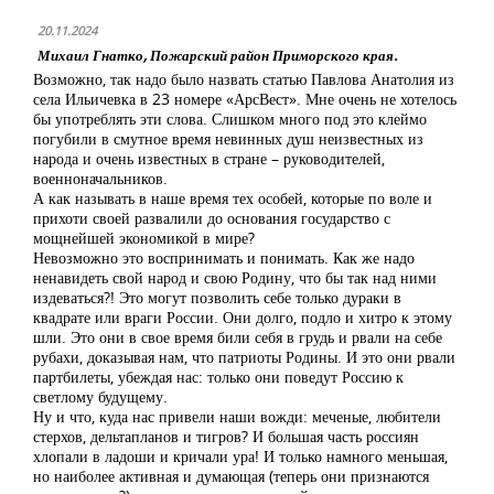
20.11.2024
Михаил Гнатко, Пожарский район Приморского края.
Возможно, так надо было назвать статью Павлова Анатолия из
села Ильичевка в 23 номере «АрсВест». Мне очень не хотелось
бы употреблять эти слова. Слишком много под это клеймо
погубили в смутное время невинных душ неизвестных из
народа и очень известных в стране – руководителей,
военноначальников.
А как называть в наше время тех особей, которые по воле и
прихоти своей развалили до основания государство с
мощнейшей экономикой в мире?
Невозможно это воспринимать и понимать. Как же надо
ненавидеть свой народ и свою Родину, что бы так над ними
издеваться?! Это могут позволить себе только дураки в
квадрате или враги России. Они долго, подло и хитро к этому
шли. Это они в свое время били себя в грудь и рвали на себе
рубахи, доказывая нам, что патриоты Родины. И это они рвали
партбилеты, убеждая нас: только они поведут Россию к
светлому будущему.
Ну и что, куда нас привели наши вожди: меченые, любители
стерхов, дельтапланов и тигров? И большая часть россиян
хлопали в ладоши и кричали ура! И только намного меньшая,
но наиболее активная и думающая (теперь они признаются