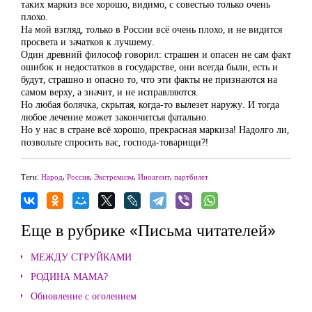
таких маркиз все хорошо, видимо, с совестью только очень
плохо.
На мой взгляд, только в России всё очень плохо, и не видится
просвета и зачатков к лучшему.
Один древний философ говорил: страшен и опасен не сам факт
ошибок и недостатков в государстве, они всегда были, есть и
будут, страшно и опасно то, что эти факты не признаются на
самом верху, а значит, и не исправляются.
Но любая болячка, скрытая, когда-то вылезет наружу. И тогда
любое лечение может закончитсья фатально.
Но у нас в стране всё хорошо, прекрасная маркиза! Надолго ли,
позвольте спросить вас, господа-товарищи?!
Теги:
Народ
,
Россия
,
Экстремизм
,
Иноагент
,
партбилет
Еще в рубрике «Письма читателей»
МЕЖДУ СТРУЙКАМИ
РОДИНА МАМА?
Обновление с оголением