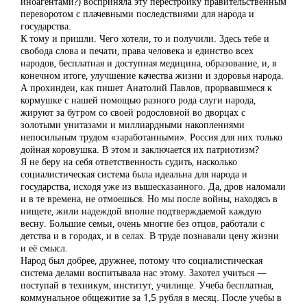
иноагентами?) восприняла эту перестройку правительственным
переворотом с плачевными последствиями для народа и
государства.
К тому и пришли. Чего хотели, то и получили. Здесь тебе и
свобода слова и печати, права человека и единство всех
народов, бесплатная и доступная медицина, образование, и, в
конечном итоге, улучшение качества жизни и здоровья народа.
А прохиндеи, как пишет Анатолий Павлов, прорвавшмеся к
кормушке с нашей помощью разного рода слуги народа,
жируют за бугром со своей родословной во дворцах с
золотыми унитазами и миллиардными накоплениями
непосильным трудом «заработанными». Россия для них только
дойная коровушка. В этом и заключается их патриотизм?
Я не беру на себя ответственность судить, насколько
социалистическая система была идеальна для народа и
государства, исходя уже из вышесказанного. Да, дров наломали
и в те времена, не отмоешься. Но мы после войны, находясь в
нищете, жили надеждой вполне подтверждаемой каждую
весну. Большие семьи, очень многие без отцов, работали с
детства и в городах, и в селах. В труде познавали цену жизни
и её смысл.
Народ был добрее, дружнее, потому что социалистическая
система делами воспитывала нас этому. Захотел учиться —
поступай в техникум, институт, училище. Учеба бесплатная,
коммунальное общежитие за 1,5 рубля в месяц. После учебы в