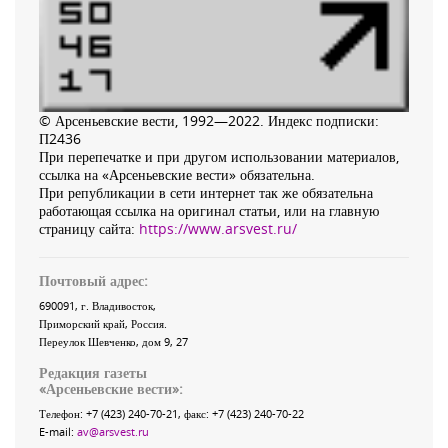
© Арсеньевские вести, 1992—2022. Индекс подписки:
П2436
При перепечатке и при другом использовании материалов,
ссылка на «Арсеньевские вести» обязательна.
При републикации в сети интернет так же обязательна
работающая ссылка на оригинал статьи, или на главную
страницу сайта:
https://www.arsvest.ru/
Почтовый адрес:
690091
, г.
Владивосток
,
Приморский край
,
Россия
.
Переулок Шевченко
, дом 9, 27
Редакция газеты
«
Арсеньевские вести
»:
Телефон:
+7 (423) 240-70-21
, факс:
+7 (423) 240-70-22
E-mail:
av@arsvest.ru