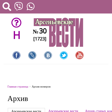
30
№
H
[1723]
Главная страница
Архив номеров
Архив
Арсеньевские вести
Архив старых но
Арсеньевские вести