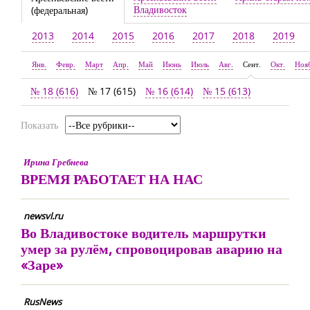
Владивосток
(федеральная)
2013
2014
2015
2016
2017
2018
2019
Янв.
Февр.
Март
Апр.
Май
Июнь
Июль
Авг.
Сент.
Окт.
Ноя
№ 18 (616)
№ 17 (615)
№ 16 (614)
№ 15 (613)
Показать
Ирина Гребнева
ВРЕМЯ РАБОТАЕТ НА НАС
newsvl.ru
Во Владивостоке водитель маршрутки
умер за рулём, спровоцировав аварию на
«Заре»
RusNews