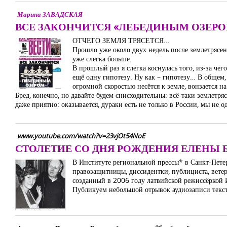
Марина ЗАВАДСКАЯ
ВСЕ ЗАКОНЧИТСЯ «ЛЕБЕДИНЫМ ОЗЕР
ОТЧЕГО ЗЕМЛЯ ТРЯСЕТСЯ...
Прошло уже около двух недель после землетрясен
уже слегка больше.
В прошлый раз я слегка коснулась того, из-за че
ещё одну гипотезу. Ну как – гипотезу… В общем, о
огромной скоростью несётся к земле, вонзается на
Бред, конечно, но давайте будем снисходительны: всё-таки землетря
даже приятно: оказывается, дураки есть не только в России, мы не
www.youtube.com/watch?v=23vjOt54NoE
СТОЛЕТИЕ СО ДНЯ РОЖДЕНИЯ ЕЛЕНЫ 
В Институте региональной прессы* в Санкт-Петер
правозащитницы, диссидентки, публициста, вете
созданный в 2006 году латвийской режиссёркой 
Публикуем небольшой отрывок аудиозаписи текс