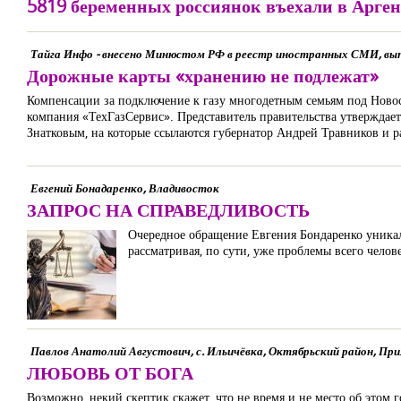
5819 беременных россиянок въехали в Арге
Тайга Инфо - внесено Минюстом РФ в реестр иностранных СМИ, вы
Дорожные карты «хранению не подлежат»
Компенсации за подключение к газу многодетным семьям под Ново
компания «ТехГазСервис». Представитель правительства утвержда
Знатковым, на которые ссылаются губернатор Андрей Травников и 
Евгений Бонадаренко, Владивосток
ЗАПРОС НА СПРАВЕДЛИВОСТЬ
Очередное обращение Евгения Бондаренко уникаль
рассматривая, по сути, уже проблемы всего челове
Павлов Анатолий Августович, с. Ильичёвка, Октябрьский район, При
ЛЮБОВЬ ОТ БОГА
Возможно, некий скептик скажет, что не время и не место об этом го