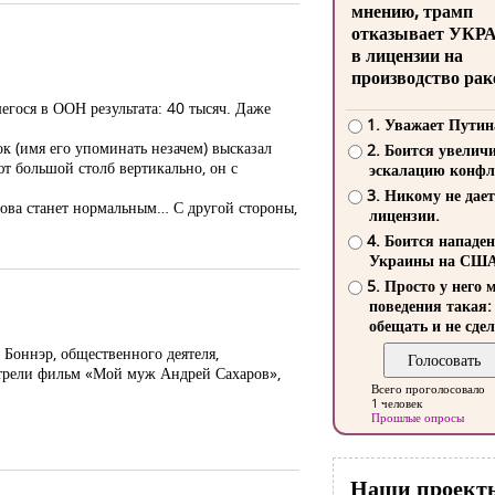
мнению, трамп
отказывает УКР
в лицензии на
производство рак
егося в ООН результата: 40 тысяч. Даже
1. Уважает Путин
ок (имя его упоминать незачем) высказал
2. Боится увелич
ют большой столб вертикально, он с
эскалацию конфл
3. Никому не дает
 снова станет нормальным… С другой стороны,
лицензии.
4. Боится нападе
Украины на СШ
5. Просто у него 
поведения такая:
обещать и не сдел
Боннэр, общественного деятеля,
отрели фильм «Мой муж Андрей Сахаров»,
Всего проголосовало
1 человек
Прошлые опросы
Наши проект