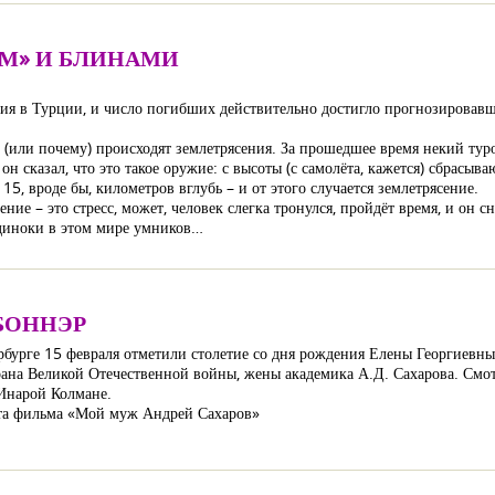
ОМ» И БЛИНАМИ
ия в Турции, и число погибших действительно достигло прогнозировавш
го (или почему) происходят землетрясения. За прошедшее время некий тур
н сказал, что это такое оружие: с высоты (с самолёта, кажется) сбрасыва
 15, вроде бы, километров вглубь – и от этого случается землетрясение.
сение – это стресс, может, человек слегка тронулся, пройдёт время, и он
 одиноки в этом мире умников…
БОННЭР
бурге 15 февраля отметили столетие со дня рождения Елены Георгиевны 
рана Великой Отечественной войны, ​жены академика А.Д. Сахарова. См
Инарой Колмане.
та фильма «Мой муж Андрей Сахаров»