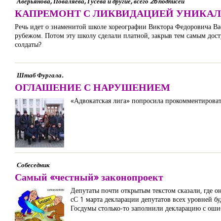
Аверьянова, Поваляева, Гусева и другие, всего 26 подписей
КАПРЕМОНТ С ЛИКВИДАЦИЕЙ УНИКА
Речь идет о знаменитой школе хореографии Виктора Федоровича Вас
рубежом. Потом эту школу сделали платной, закрыв тем самым дост
солдаты?
Штаб Фургала.
ОГЛАШЕНИЕ С НАРУШЕНИЕМ
«Адвокатская лига» попросила прокомментироват
Собеседник
Самый «честный» законопроект
Депутаты почти открытым текстом сказали, где он
сС 1 марта декларации депутатов всех уровней б
Госдумы столько-то заполнили декларацию с ошиб