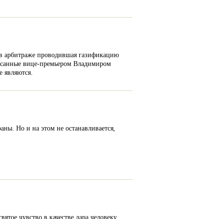
 в арбитраже проводившая газификацию
писанные вице-премьером Владимиром
е являются.
ны. Но и на этом не останавливается,
святое чувство в качестве дара человеку