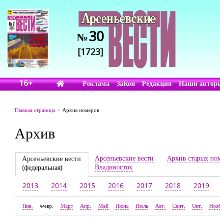
30
№
[1723]
16+
Реклама
ЗаКон
Редакция
Наши автор
Главная страница
Архив номеров
Архив
Арсеньевские вести
Архив старых но
Арсеньевские вести
Владивосток
(федеральная)
2013
2014
2015
2016
2017
2018
2019
Янв.
Февр.
Март
Апр.
Май
Июнь
Июль
Авг.
Сент.
Окт.
Ноя