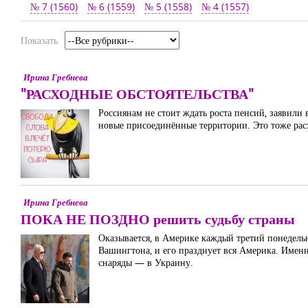
№ 7 (1560)
№ 6 (1559)
№ 5 (1558)
№ 4 (1557)
Показать
Ирина Гребнева
"РАСХОДНЫЕ ОБСТОЯТЕЛЬСТВА"
Россиянам не стоит ждать роста пенсий, заявили
новые присоединённые территории. Это тоже расх
Ирина Гребнева
ПОКА НЕ ПОЗДНО решить судьбу страны
Оказывается, в Америке каждый третий понедель
Вашингтона, и его празднует вся Америка. Именн
снаряды — в Украину.