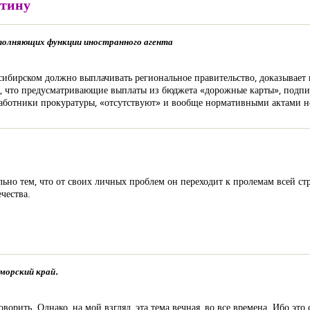
нтину
полняющих функции иностранного агента
сибирском должно выплачивать региональное правительство, доказывает
ет, что предусматривающие выплаты из бюджета «дорожные карты», под
работники прокуратуры, «отсутствуют» и вообще нормативными актами н
но тем, что от своих личных проблем он переходит к пролемам всей стра
чества.
морский край.
ворить. Однако, на мой взгляд, эта тема вечная, во все времена. Ибо это 