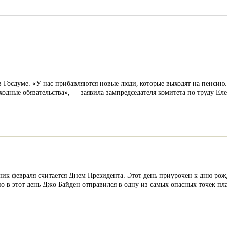
 в Госдуме. «У нас прибавляются новые люди, которые выходят на пенсию
одные обязательства», — заявила зампредседателя комитета по труду Еле
ник февраля считается Днем Президента. Этот день приурочен к дню ро
о в этот день Джо Байден отправился в одну из самых опасных точек пла