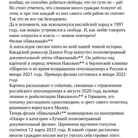
вообще, не способен добиться свободы, что по сути он – раб.
Но стоит отметить, что слишком много граждан толкуют об
этом, и при том каждый из них самого себя рабом не считает.
Так что не все так безнадежно.
Да и вспомните, как всколыхнулся российский народ в 1991
году, как мощно устремился к свободе. И, как любят говорить
наши патриоты и власть — можем повторить!
Фильм «Навальный»**
А напоследок светлое пятно во всей нашей темной истории.
Канадский режиссер Дэниэл Роэр выпустил полнометражный
документальной ленты «Навальный»**. Он работал над
картиной в период лечения Навально** в берлинской клинике
«Шарите» и во время возвращения оппозиционера в Россию в
январе 2021 года. Премьера фильма состоялась в январе 2022
года.
Картина рассказывает о событиях, связанных с отравлением
российского оппозиционера в августе 2020 года, включая
лечение и реабилитацию Навального** в Германии, его
попытку расследовать произошедшее, и арест самого политика,
решившего вернуться в Москву.
Теперь фильм «Навальный»** номинирован на кинопремию
«Оскар» в категории «Лучший полнометражный
документальный фильм». Церемония вручения статуэток
состоится 12 марта 2023 года. В нашей стране достаточно
многие граждане вполне могут считать себя героями этого