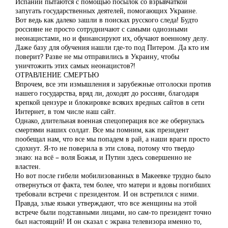
Испании пытаются с помощью посылок со взрывчаткой
запугать государственных деятелей, помогающих Украине.
Вот ведь как далеко зашли в поисках русского следа! Будто
россияне не просто сотрудничают с самыми одиозными
неонацистами, но и финансируют их, обучают военному делу.
Даже базу для обучения нашли где-то под Питером. Да кто им
поверит? Разве не мы отправились в Украину, чтобы
уничтожить этих самых неонацистов?!
ОТРАВЛЕНИЕ СМЕРТЬЮ
Впрочем, все эти измышления и зарубежные отголоски против
нашего государства, вряд ли, доходят до россиян, благодаря
крепкой цензуре и блокировке всяких вредных сайтов в сети
Интернет, в том числе наш сайт.
Однако, длительная военная спецоперация все же обернулась
смертями наших солдат. Все мы помним, как президент
пообещал нам, что все мы попадем в рай, а наши враги просто
сдохнут. Я-то не поверила в эти слова, потому что твердо
знаю: на всё – воля Божья, и Путин здесь совершенно не
властен.
Но вот после гибели мобилизованных в Макеевке трудно было
отвернуться от факта, тем более, что матери и вдовы погибших
требовали встречи с президентом. И он встретился с ними.
Правда, злые языки утверждают, что все женщины на этой
встрече были подставными лицами, но сам-то президент точно
был настоящий! И он сказал с экрана телевизора именно то,