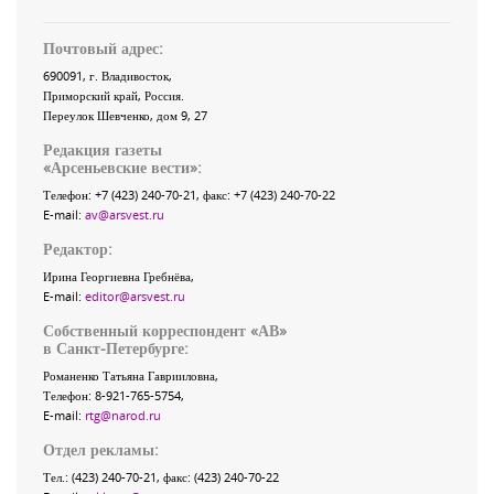
Почтовый адрес:
690091
, г.
Владивосток
,
Приморский край
,
Россия
.
Переулок Шевченко
, дом 9, 27
Редакция газеты
«
Арсеньевские вести
»:
Телефон:
+7 (423) 240-70-21
, факс:
+7 (423) 240-70-22
E-mail:
av@arsvest.ru
Редактор:
Ирина Георгиевна Гребнёва,
E-mail:
editor@arsvest.ru
Собственный корреспондент «АВ»
в Санкт-Петербурге:
Романенко Татьяна Гаврииловна,
Телефон: 8-921-765-5754,
E-mail:
rtg@narod.ru
Отдел рекламы:
Тел.: (423) 240-70-21, факс: (423) 240-70-22