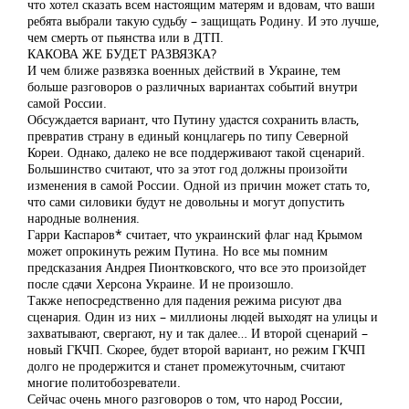
что хотел сказать всем настоящим матерям и вдовам, что ваши
ребята выбрали такую судьбу – защищать Родину. И это лучше,
чем смерть от пьянства или в ДТП.
КАКОВА ЖЕ БУДЕТ РАЗВЯЗКА?
И чем ближе развязка военных действий в Украине, тем
больше разговоров о различных вариантах событий внутри
самой России.
Обсуждается вариант, что Путину удастся сохранить власть,
превратив страну в единый концлагерь по типу Северной
Кореи. Однако, далеко не все поддерживают такой сценарий.
Большинство считают, что за этот год должны произойти
изменения в самой России. Одной из причин может стать то,
что сами силовики будут не довольны и могут допустить
народные волнения.
Гарри Каспаров* считает, что украинский флаг над Крымом
может опрокинуть режим Путина. Но все мы помним
предсказания Андрея Пионтковского, что все это произойдет
после сдачи Херсона Украине. И не произошло.
Также непосредственно для падения режима рисуют два
сценария. Один из них – миллионы людей выходят на улицы и
захватывают, свергают, ну и так далее… И второй сценарий –
новый ГКЧП. Скорее, будет второй вариант, но режим ГКЧП
долго не продержится и станет промежуточным, считают
многие политобозреватели.
Сейчас очень много разговоров о том, что народ России,