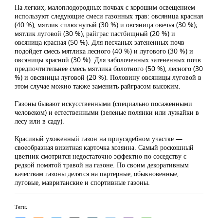
На легких, малоплодородных почвах с хорошим освещением
используют следующие смеси газонных трав: овсяница красная
(40 %), мятлик сплюснутый (30 %) и овсяница овечья (30 %);
мятлик луговой (30 %), райграс пастбищный (20 %) и
овсяница красная (50 %). Для песчаных затененных почв
подойдет смесь мятлика лесного (40 %) и лугового (30 %) и
овсяницы красной (30 %). Для заболоченных затененных почв
предпочтительнее смесь мятлика болотного (50 %), лесного (30
%) и овсяницы луговой (20 %). Половину овсяницы луговой в
этом случае можно также заменить райграсом высоким.
Газоны бывают искусственными (специально посаженными
человеком) и естественными (зеленые полянки или лужайки в
лесу или в саду).
Красивый ухоженный газон на приусадебном участке —
своеобразная визитная карточка хозяина. Самый роскошный
цветник смотрится недостаточно эффектно по соседству с
редкой помятой травой на газоне. По своим декоративным
качествам газоны делятся на партерные, обыкновенные,
луговые, мавританские и спортивные газоны.
Теги: