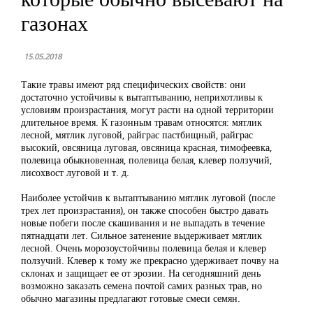
газонах
15.05.2018
Такие травы имеют ряд специфических свойств: они
достаточно устойчивы к вытаптыванию, неприхотливы к
условиям произрастания, могут расти на одной территории
длительное время. К газонным травам относятся: мятлик
лесной, мятлик луговой, райграс пастбищный, райграс
высокий, овсяница луговая, овсяница красная, тимофеевка,
полевица обыкновенная, полевица белая, клевер ползучий,
лисохвост луговой и т. д.
Наиболее устойчив к вытаптыванию мятлик луговой (после
трех лет произрастания), он также способен быстро давать
новые побеги после скашивания и не выпадать в течение
пятнадцати лет. Сильное затенение выдерживает мятлик
лесной. Очень морозоустойчивы полевица белая и клевер
ползучий. Клевер к тому же прекрасно удерживает почву на
склонах и защищает ее от эрозии. На сегодняшний день
возможно заказать семена почтой самих разных трав, но
обычно магазины предлагают готовые смеси семян.