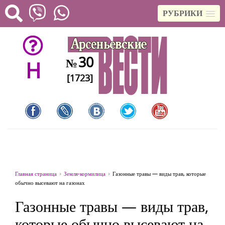
РУБРИКИ
30
№
H
[1723]
Главная страница
Земля-кормилица
Газонные травы — виды трав, которые
обычно высевают на газонах
Газонные травы — виды трав,
которые обычно высевают на