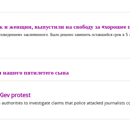
 и женщин, выпустили на свободу за «хорошее 
поведением» заключенного. Было решено заменить оставшийся срок в 5 л
 нашего пятилетего сына
 Kiev protest
authorities to investigate claims that police attacked journalists c