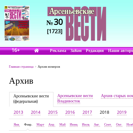
30
№
[1723]
16+
Реклама
ЗаКон
Редакция
Наши автор
Главная страница
Архив номеров
Архив
Арсеньевские вести
Архив старых но
Арсеньевские вести
Владивосток
(федеральная)
2013
2014
2015
2016
2017
2018
2019
Янв.
Февр.
Март
Апр.
Май
Июнь
Июль
Авг.
Сент.
Окт.
Ноя