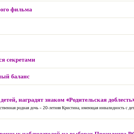
ного фильма
ся секретами
ный баланс
тей, наградят знаком «Родительская доблесть
ственная родная дочь – 20-летняя Кристина, имеющая инвалидность с дет
венных наблюдателей на выборах Президента Р