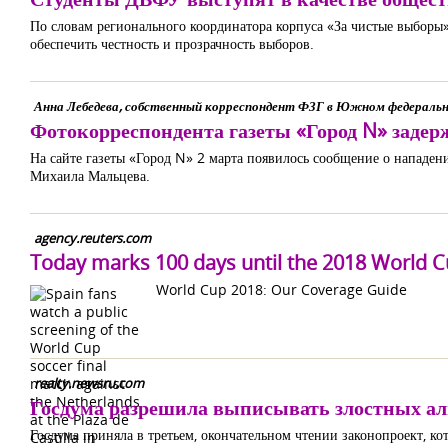
По словам регионального координатора корпуса «За чистые выборы
обеспечить честность и прозрачность выборов.
Анна Лебедева, собственный корреспондент ФЗГ в Южном федеральн
Фотокорреспондента газеты «Город N» заде
На сайте газеты «Город N» 2 марта появилось сообщение о напад
Михаила Мальцева.
agency.reuters.com
Today marks 100 days until the 2018 World Cu
World Cup 2018: Our Coverage Guide
realty.newsru.com
Госдума разрешила выписывать злостных а
Госдума приняла в третьем, окончательном чтении законопроект, к