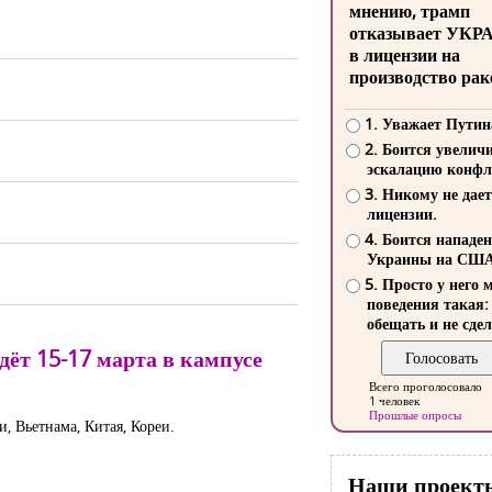
мнению, трамп
отказывает УКР
в лицензии на
производство рак
1. Уважает Путин
2. Боится увелич
эскалацию конфл
3. Никому не дает
лицензии.
4. Боится нападе
Украины на СШ
5. Просто у него 
поведения такая:
обещать и не сдел
ёт 15-17 марта в кампусе
Всего проголосовало
1 человек
Прошлые опросы
, Вьетнама, Китая, Кореи.
Наши проект