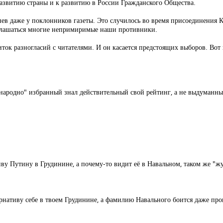
развитию страны и к развитию в России Гражданского Общества.
нев даже у поклонников газеты. Это случилось во время присоединения 
соглашаться многие непримиримые наши противники.
иток разногласий с читателями. И он касается предстоящих выборов. Вот 
всенародно" избранный знал действительный свой рейтинг, а не выдуман
ву Путину в Грудинине, а почему-то видит её в Навальном, таком же "жу
рнативу себе в твоем Грудинине, а фамилию Навального боится даже про