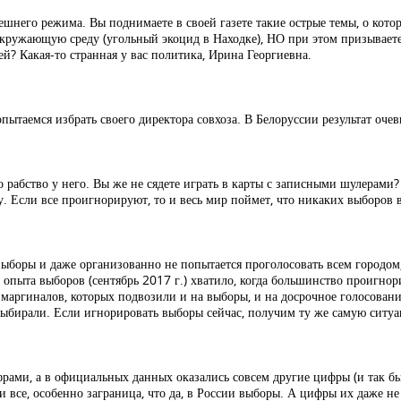
ешнего режима. Вы поднимаете в своей газете такие острые темы, о кото
 окружающую среду (угольный экоцид в Находке), НО при этом призывает
й? Какая-то странная у вас политика, Ирина Георгиевна.
пытаемся избрать своего директора совхоза. В Белоруссии результат очев
ко рабство у него. Вы же не сядете играть в карты с записными шулерами
. Если все проигнорируют, то и весь мир поймет, что никаких выборов 
 выборы и даже организованно не попытается проголосовать всем городом,
 опыта выборов (сентябрь 2017 г.) хватило, когда большинство проигнор
маргиналов, которых подвозили и на выборы, и на досрочное голосовани
выбирали. Если игнорировать выборы сейчас, получим ту же самую ситу
фрами, а в официальных данных оказались совсем другие цифры (и так бы
ли все, особенно заграница, что да, в России выборы. А цифры их даже н