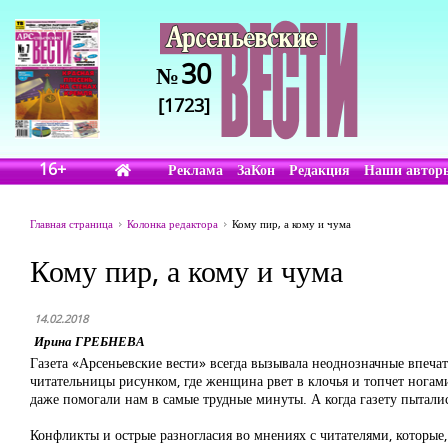
30
№
[1723]
16+
Реклама
ЗаКон
Редакция
Наши автор
Главная страница
Колонка редактора
Кому пир, а кому и чума
Кому пир, а кому и чума
14.02.2018
Ирина ГРЕБНЕВА
Газета «Арсеньевские вести» всегда вызывала неоднозначные впеч
читательницы рисунком, где женщина рвет в клочья и топчет ногами г
даже помогали нам в самые трудные минуты. А когда газету пытали
Конфликты и острые разногласия во мнениях с читателями, которые,