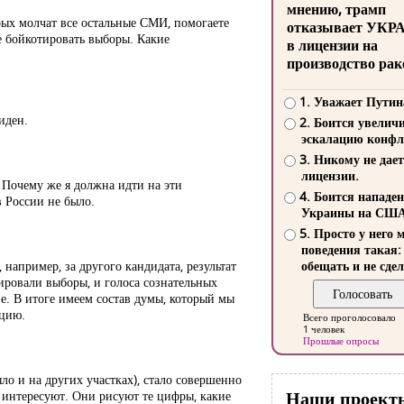
мнению, трамп
рых молчат все остальные СМИ, помогаете
отказывает УКР
е бойкотировать выборы. Какие
в лицензии на
производство рак
1. Уважает Путин
иден.
2. Боится увелич
эскалацию конфл
3. Никому не дает
лицензии.
? Почему же я должна идти на эти
4. Боится нападе
в России не было.
Украины на СШ
5. Просто у него 
поведения такая:
 например, за другого кандидата, результат
обещать и не сдел
ировали выборы, и голоса сознательных
е. В итоге имеем состав думы, который мы
ацию.
Всего проголосовало
1 человек
Прошлые опросы
ло и на других участках), стало совершенно
Наши проект
е интересуют. Они рисуют те цифры, какие