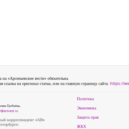
 на «Арсеньевские вести» обязательна.
я ссылка на оригинал статьи, или на главную страницу сайта:
https://w
Политика
евна Гребнёва,
Экономика
r@arsvest.ru
Защита прав
ый корреспондент «АВ»
етербурге:
ЖКХ