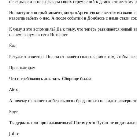
не скрывали и не скрываем своих стремлений к демократическому 
Но наступил острый момент, когда «Арсеньевские вести» вызвали г
навсегда забыть о нас. А после событий в Донбассе с нами стали 
К чему я это вспомнила? Да к тому, что теперь развивается новый в
нашем форуме в сети Интернет.
Ёж:
Результат известен. Польза от нашего голосования в том, чтобы "
Провокаторам:
Что и требовалось доказать. Сборище быдла.
Alex:
А почему из вашего либерального сброда никто не видит альтернати
Брут:
Ты дурачок или прикидываешься? Потому что Путин не видит альте
Julia: