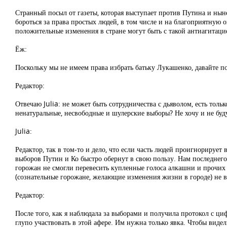
Странный посыл от газеты, которая выступает против Путина и нын
бороться за права простых людей, в том числе и на благоприятную
положительные изменения в стране могут быть с такой антиагитацие
Ёж:
Поскольку мы не имеем права избрать батьку Лукашенко, давайте по
Редактор:
Отвечаю Julia: не может быть сотрудничества с дьяволом, есть толь
ненатуральные, несвободные и шулерские выборы? Не хочу и не буду
Julia:
Редактор, так в том-то и дело, что если часть людей проигнорирует
выборов Путин и Ко быстро обернут в свою пользу. Нам последнего
горожан не смогли перевесить купленные голоса алкашни и прочих 
(сознательные горожане, желающие изменения жизни в городе) не 
Редактор:
После того, как я наблюдала за выборами и получила протокол с ци
глупо участвовать в этой афере. Им нужна только явка. Чтобы виде