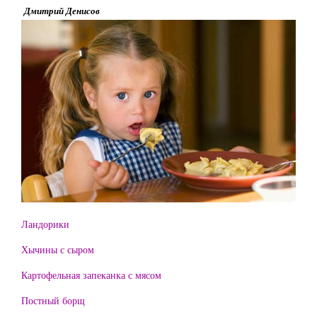
Дмитрий Денисов
Ландорики
Хычины с сыром
Картофельная запеканка с мясом
Постный борщ