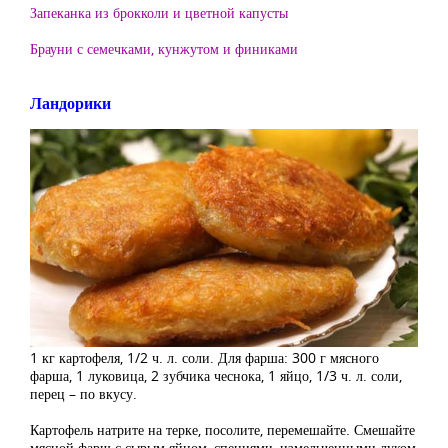
Запеканка из брокколи и цветной капусты
Брауни с семечками, кунжутом и финиками
Ландорики
1 кг картофеля, 1/2 ч. л. соли. Для фарша: 300 г мясного
фарша, 1 луковица, 2 зубчика чеснока, 1 яйцо, 1/3 ч. л. соли,
перец – по вкусу.
Картофель натрите на терке, посолите, перемешайте. Смешайте
мясной фарш с сырым яйцом, специями, измельченными луком