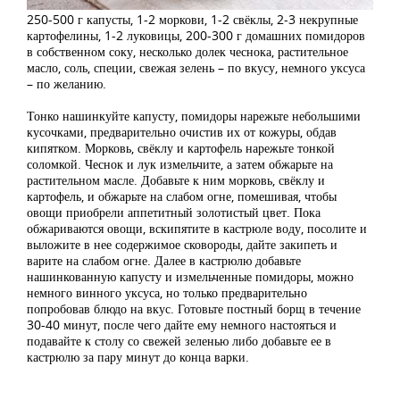
250-500 г капусты, 1-2 моркови, 1-2 свёклы, 2-3 некрупные
картофелины, 1-2 луковицы, 200-300 г домашних помидоров
в собственном соку, несколько долек чеснока, растительное
масло, соль, специи, свежая зелень – по вкусу, немного уксуса
– по желанию.
Тонко нашинкуйте капусту, помидоры нарежьте небольшими
кусочками, предварительно очистив их от кожуры, обдав
кипятком. Морковь, свёклу и картофель нарежьте тонкой
соломкой. Чеснок и лук измельчите, а затем обжарьте на
растительном масле. Добавьте к ним морковь, свёклу и
картофель, и обжарьте на слабом огне, помешивая, чтобы
овощи приобрели аппетитный золотистый цвет. Пока
обжариваются овощи, вскипятите в кастрюле воду, посолите и
выложите в нее содержимое сковороды, дайте закипеть и
варите на слабом огне. Далее в кастрюлю добавьте
нашинкованную капусту и измельченные помидоры, можно
немного винного уксуса, но только предварительно
попробовав блюдо на вкус. Готовьте постный борщ в течение
30-40 минут, после чего дайте ему немного настояться и
подавайте к столу со свежей зеленью либо добавьте ее в
кастрюлю за пару минут до конца варки.