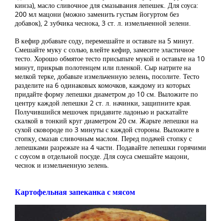
кинза), масло сливочное для смазывания лепешек. Для соуса:
200 мл мацони (можно заменить густым йогуртом без
добавок), 2 зубчика чеснока, 3 ст. л. измельченной зелени.
В кефир добавьте соду, перемешайте и оставьте на 5 минут.
Смешайте муку с солью, влейте кефир, замесите эластичное
тесто. Хорошо обмятое тесто присыпьте мукой и оставьте на 10
минут, прикрыв полотенцем или пленкой. Сыр натрите на
мелкой терке, добавьте измельченную зелень, посолите. Тесто
разделите на 6 одинаковых комочков, каждому из которых
придайте форму лепешки диаметром до 10 см. Выложите по
центру каждой лепешки 2 ст. л. начинки, защипните края.
Получившийся мешочек придавите ладонью и раскатайте
скалкой в тонкий круг диаметром 20 см. Жарьте лепешки на
сухой сковороде по 3 минуты с каждой стороны. Выложите в
стопку, смазав сливочным маслом. Перед подачей стопку с
лепешками разрежьте на 4 части. Подавайте лепешки горячими
с соусом в отдельной посуде. Для соуса смешайте мацони,
чеснок и измельченную зелень.
Картофельная запеканка с мясом