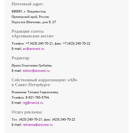
Почтовый адрес:
690091
, г.
Владивосток
,
Приморский край
,
Россия
.
Переулок Шевченко
, дом 9, 27
Редакция газеты
«
Арсеньевские вести
»:
Телефон:
+7 (423) 240-70-21
, факс:
+7 (423) 240-70-22
E-mail:
av@arsvest.ru
Редактор:
Ирина Георгиевна Гребнёва,
E-mail:
editor@arsvest.ru
Собственный корреспондент «АВ»
в Санкт-Петербурге:
Романенко Татьяна Гаврииловна,
Телефон: 8-921-765-5754,
E-mail:
rtg@narod.ru
Отдел рекламы:
Тел.: (423) 240-70-21, факс: (423) 240-70-22
E-mail:
reklama@arsvest.ru