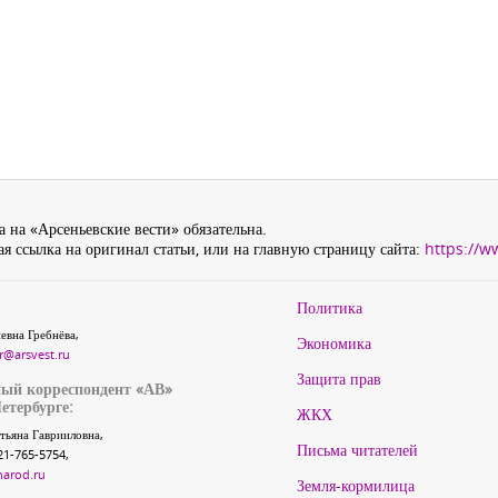
 на «Арсеньевские вести» обязательна.
я ссылка на оригинал статьи, или на главную страницу сайта:
https://w
Политика
евна Гребнёва,
Экономика
r@arsvest.ru
Защита прав
ый корреспондент «АВ»
етербурге:
ЖКХ
тьяна Гаврииловна,
Письма читателей
21-765-5754,
narod.ru
Земля-кормилица