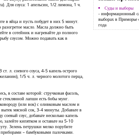
). Для соуса: 1 апельсин, 1/2 лимона, 1 ч.
Суды и выборы
- информационный с
выборах в Приморье 
те в яйца и пусть побудет в них 5 минут.
года
 разогретое масло. Масла должно быть
лейте в сотейник и нагревайте до полного
 рыбу соусом. Можно подавать как в
т. л. соевого соуса, 4-5 капель острого
желанию), 1/5 ч. л. черного молотого перца,
, в составе которой: стручковая фасоль,
ве стеклянной лапши есть бобы мунг.
ковороду (или вок) с оливковым маслом и
 вытек мясной сок, 3-4 минуты. Добавьте в
 соевый соус, добавьте несколько капель
, залейте кипятком и оставьте на 5-10
нуту. Зелень петрушки мелко порубите
и приборами – бамбуковыми палочками.