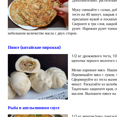
Дополнительно: растительно
Муку смешайте с солью, доб
тесто на 40 минут, накрыв 
присыпьте мукой и посыпьте
Сверните в три слоя, накро
рулет. Нарежьте рулет тонк
небольшом количестве масла с двух сторон.
Пянсе (китайские пирожки)
1/2 кг дрожжевого теста, 10
щепотки черного молотого п
Мелко нарежьте мясо. Нашин
Перемешайте мясо с луком, 
Сформируйте из теста малень
минут. Раскатайте из колоб
Тщательно защипите края, с
маслом. Выложите пянсе на р
Рыба в апельсиновом соусе
1/2 кг минтая (хека, пангаси