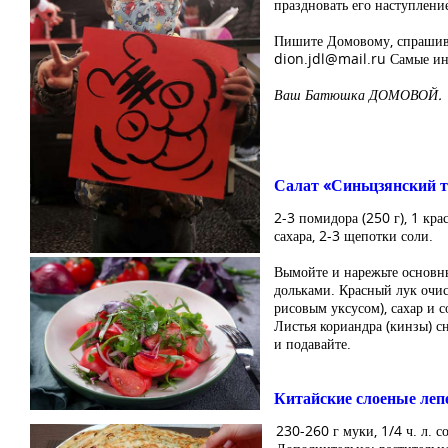
праздновать его наступление
Пишите Домовому, спрашивай
dion.jdl@mail.ru
Самые инт
Ваш Батюшка ДОМОВОЙ.
Салат «Синьцзянский т
2-3 помидора (250 г), 1 крас
сахара, 2-3 щепотки соли.
Вымойте и нарежьте основн
дольками. Красный лук очи
рисовым уксусом), сахар и 
Листья кориандра (кинзы) сн
и подавайте.
Китайские слоеные леп
230-260 г муки, 1/4 ч. л. с