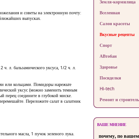
Земля-кормилица
пожелания и советы на электронную почту:
Вселенная
 ближайших выпусках.
Салон красоты
Вкусные рецепты
Спорт
АВтобан
Здоровье
 ч. л. бальзамического уксуса, 1/2 ч. л.
Посиделки
ми или кольцами. Помидоры нарежьте
Hi-tech
амический уксус (можно заменить темным
ый перец соедините в глубокой миске.
Ремонт и строитель
 перемешайте. Переложите салат в салатник
ВАШЕ МНЕНИЕ
ительного масла, 1 пучок зеленого лука.
почему, по вашем