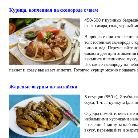
Курица, копченная на сковороде с чаем
450-500 г куриных бедрышек, 2
ст. л. сахара, соль, черный 
В процессе приготовления п
толстостенная сковорода с к
вино и мёд. Перемешайте до
емкости для приготовления 
высыпьте пшеничную муку, ч
Поставьте сковороду на неб
пахнет и сразу вызывает аппетит. Готовую курицу можно подавать 
Жареные огурцы по-китайски
3 огурцов (350 г), 2 зубчика 
соуса, 1 ч. л. кунжута (для п
Огурцы помойте, очистите 
небольшими кусочками наиск
в течение 1 минуты на больш
вкусу, перемешайте и жарьт