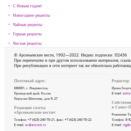
С Новым годом!
Новогодние рецепты
Чайные рецепты
Горные рецепты
Чистые рецепты
© Арсеньевские вести, 1992—2022. Индекс подписки: П2436
При перепечатке и при другом использовании материалов, ссылка
При републикации в сети интернет так же обязательна работающа
Почтовый адрес:
Редактор:
690091
, г.
Владивосток
,
Ирина Георги
Приморский край
,
Россия
.
E-mail:
edito
Переулок Шевченко
, дом 9, 27
Собственн
в Санкт-П
Редакция газеты
«
Арсеньевские вести
»:
Романенко Та
Телефон:
+7 (423) 240-70-21
, факс:
+7 (423) 240-70-22
Телефон: 8-9
E-mail:
av@arsvest.ru
E-mail:
rtg@