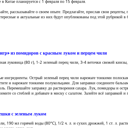
 в Китае планируется с 1 февраля по 15 февраля.
те, рассказывайте о своем опыте. Предлагайте, прислав свои рецепты, 
ересные и актуальные из них будут опубликованы под этой рубрикой в
игр» из помидоров с красным луком и перцем чили
ная луковица (80 г), 1-2 зеленый перец чили, 3-4 веточки свежей кинзы, 2
ые ингредиенты. Острый зеленый перец чили нарежьте тонкими полоска
стите и нарежьте тонкими полукольцами. Для заправки соедините бальз
соль. Перемешайте заправку до растворения сахара. Лук, помидоры и остр
имите со стеблей и добавьте в миску с салатом. Залейте всё заправкой и
ешки с зеленым луком
оли, 190 мл горячей воды (80°C), 1/2 ч. л. и сухих дрожжей, 1 ст. л. раст