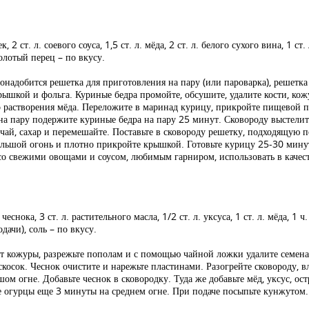
 ст. л. соевого соуса, 1,5 ст. л. мёда, 2 ст. л. белого сухого вина, 1 ст. 
молотый перец – по вкусу.
онадобится решетка для приготовления на пару (или пароварка), решетка 
рышкой и фольга. Куриные бедра промойте, обсушите, удалите кости, кожу
 растворения мёда. Переложите в маринад курицу, прикройте пищевой пл
на пару подержите куриные бедра на пару 25 минут. Сковороду выстелит
ай, сахар и перемешайте. Поставьте в сковороду решетку, подходящую п
ольшой огонь и плотно прикройте крышкой. Готовьте курицу 25-30 минут
со свежими овощами и соусом, любимым гарниром, использовать в качест
чеснока, 3 ст. л. растительного масла, 1/2 ст. л. уксуса, 1 ст. л. мёда, 1 ч
одачи), соль – по вкусу.
от кожуры, разрежьте пополам и с помощью чайной ложки удалите семен
осок. Чеснок очистите и нарежьте пластинами. Разогрейте сковороду, в
ом огне. Добавьте чеснок в сковородку. Туда же добавьте мёд, уксус, ос
е огурцы еще 3 минуты на среднем огне. При подаче посыпьте кунжутом.