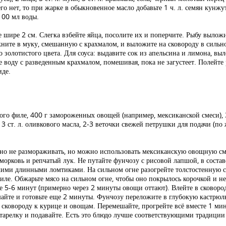
го нет, то при жарке в обыкновенное масло добавьте 1 ч. л. семян кунжута
 100 мл воды.
 шире 2 см. Слегка взбейте яйца, посолите их и поперчите. Рыбу выложи
ите в муку, смешанную с крахмалом, и выложите на сковороду в сильно
о золотистого цвета. Для соуса: выдавите сок из апельсина и лимона, вы
те воду с разведенным крахмалом, помешивая, пока не загустеет. Полейте
иде.
го филе, 400 г замороженных овощей (например, мексиканской смеси), 3 с
, 3 ст. л. оливкового масла, 2-3 веточки свежей петрушки для подачи (по 
 не размораживать, но можно использовать мексиканскую овощную смесь
 морковь и репчатый лук. Не путайте фунчозу с рисовой лапшой, в соста
кими длинными ломтиками. На сильном огне разогрейте толстостенную с
иле. Обжарьте мясо на сильном огне, чтобы оно покрылось корочкой и не
5-6 минут (примерно через 2 минуты овощи оттают). Влейте в сковороду
айте и готовьте еще 2 минуты. Фунчозу переложите в глубокую кастрюлю
 сковороду к курице и овощам. Перемешайте, прогрейте всё вместе 1 ми
в тарелку и подавайте. Есть это блюдо лучше соответствующими традици