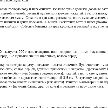
е масло, мука, соль.
авьте горячую воду и перемешайте. Всыпьте сухие дрожжи, добавьте раст
пищевой пленкой. Зеленый лук мелко нарежьте. Раскатайте тесто в пласт,
 зеленым луком. Сложите в три слоя, раскатайте, опять смажьте маслом, 
йте пленкой и дайте полежать 20 минут. Раскатайте тесто в пласт (можно
ими слайсами. Соберите башенку из трех кусочков и раскатайте их в леп
0 г капусты, 200 г мяса (говядины или нежирной свинины), 1 луковица, 1 
ерца, 1-2 щепотки специй (например, белого перца).
куйте свежую капусту, посолите и слегка отожмите. Лук очистите и мел
чесноком, солью, перцем, другими пряностями и капустой. Дрожжевому те
кие колобки (чуть больше грецкого ореха), покатайте их по столу, зате
ков небольшие круглые лепешки толщиной 3-5 мм. В середину каждой выл
обрав тесто наверх «мешочком» (как манты). Решетки мантоварки или п
ешетку (не очень близко друг от друга) и держите на пару около часа.
уса), 2 яйца, 3 ст. л. муки, 3 ст. л. крахмала, соль, черный молотый пере