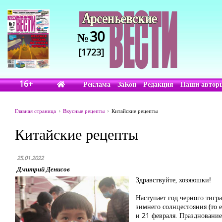
30
№
[1723]
16+
Реклама
ЗаКон
Редакция
Наши автор
Главная страница
Вкусные рецепты
Китайские рецепты
Китайские рецепты
25.01.2022
Дмитрий Денисов
Здравствуйте, хозяюшки!
Наступает год черного тигр
зимнего солнцестояния (то е
и 21 февраля. Празднование