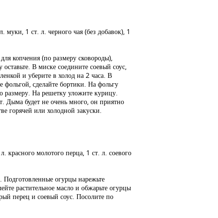
л. муки, 1 ст. л. черного чая (без добавок), 1
для копчения (по размеру сковороды),
 оставьте. В миске соедините соевый соус,
енкой и уберите в холод на 2 часа. В
е фольгой, сделайте бортики. На фольгу
о размеру. На решетку уложите курицу.
. Дыма будет не очень много, он приятно
ве горячей или холодной закуски.
. л. красного молотого перца, 1 ст. л. соевого
а. Подготовленные огурцы нарежьте
лейте растительное масло и обжарьте огурцы
трый перец и соевый соус. Посолите по