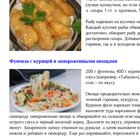
(лучше кунжутное, но если е
л. сахара, 1 ст. л. крахмала,
Рыбу нарежьте на кусочки не
Каждый кусочек рыбы обмакн
достаточно, обжарьте рыбу д
растворения сахара. Добавь
горячем, так и в холодном в
Фунчоза с курицей и замороженными овощами
200 г фунчозы, 400 г курино
соуса (например, «Табаско»)
соль – по вкусу.
Овощи предварительно можно
зеленый горошек, кукуруза,
Куриное филе нарежьте тон
выложите туда нарезанное ф
сковороду замороженные овощи и обжаривайте на сильном огне еще 
острого соуса и черный молотый перец. Досолите по вкусу, перемеш
минут. Запаренную лапшу откиньте на дуршлаг, а затем выложите в
ножом и добавьте в сковороду. Еще раз перемешайте, переложите 