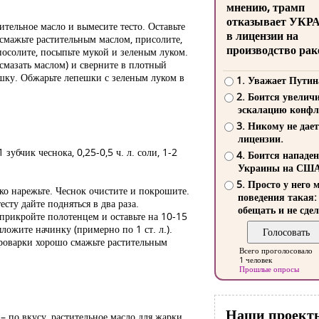
мнению, трамп
отказывает УКР
ительное масло и вымесите тесто. Оставьте
в лицензии на
 смажьте растительным маслом, присолите,
производство рак
посолите, посыпьте мукой и зеленым луком.
 смазать маслом) и сверните в плотный
ешку. Обжарьте лепешки с зеленым луком в
1. Уважает Путин
2. Боится увелич
эскалацию конфл
3. Никому не дает
лицензии.
зубчик чеснока, 0,25-0,5 ч. л. соли, 1-2
4. Боится нападе
Украины на СШ
5. Просто у него 
ко нарежьте. Чеснок очистите и покрошите.
поведения такая:
сту дайте подняться в два раза.
обещать и не сдел
м прикройте полотенцем и оставьте на 10-15
ожите начинку (примерно по 1 ст. л.).
ароварки хорошо смажьте растительным
Всего проголосовало
1 человек
Прошлые опросы
Наши проект
ц – по вкусу, растительное масло для жарки