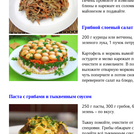
Печень промойте и измельчи
блины и нарежьте их соломк
майонезом и подавайте.
Грибной слоеный салат
200 г курицы или ветчины, 
зеленого лука, 1 пучок петр
Картофель и морковь вымойте
остудите и мелко нарежьте 
очистите и измельчите. В 
выложите отварную морковь,
чуть поперчите и потом сно
переверните салат на блюдо
Паста с грибами и тыквенным соусом
250 г пасты, 300 г грибов, 6
зелень – по вкусу.
Тыкву помойте, очистите от 
специями. Грибы обжарьте с
полейте всё тыквенным соус