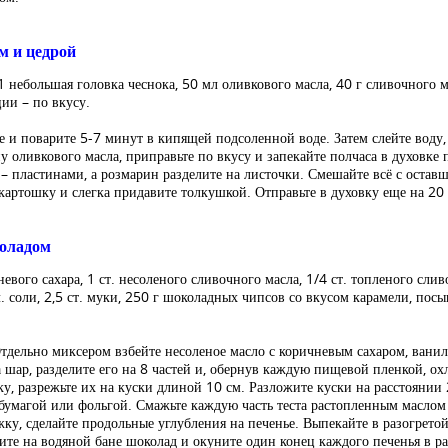
м и цедрой
 1 небольшая головка чеснока, 50 мл оливкового масла, 40 г сливочного м
ии – по вкусу.
е и поварите 5-7 минут в кипящей подсоленной воде. Затем слейте воду
ну оливкового масла, приправьте по вкусу и запекайте полчаса в духовке
 – пластинами, а розмарин разделите на листочки. Смешайте всё с оста
картошку и слегка придавите толкушкой. Отправьте в духовку еще на 20
коладом
чневого сахара, 1 ст. несоленого сливочного масла, 1/4 ст. топленого слив
 л. соли, 2,5 ст. муки, 250 г шоколадных чипсов со вкусом карамели, по
тдельно миксером взбейте несоленое масло с коричневым сахаром, ванил
 шар, разделите его на 8 частей и, обернув каждую пищевой пленкой, охл
ку, разрежьте их на куски длиной 10 см. Разложите куски на расстоянии 
бумагой или фольгой. Смажьте каждую часть теста растопленным маслом 
у, сделайте продольные углубления на печенье. Выпекайте в разогретой
пите на водяной бане шоколад и окуните один конец каждого печенья в р