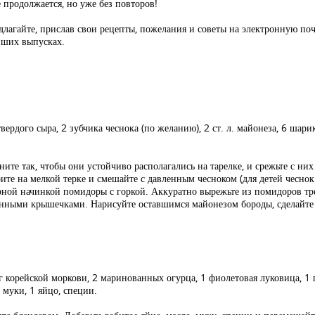
 продолжается, но уже без повторов!
лагайте, прислав свои рецепты, пожелания и советы на электронную по
йших выпусках.
вердого сыра, 2 зубчика чеснока (по желанию), 2 ст. л. майонеза, 6 шар
ите так, чтобы они устойчиво располагались на тарелке, и срежьте с н
те на мелкой терке и смешайте с давленным чесноком (для детей чеснок м
рной начинкой помидоры с горкой. Аккуратно вырежьте из помидоров тр
занными крышечками. Нарисуйте оставшимся майонезом бороды, сделайте
 корейской моркови, 2 маринованных огурца, 1 фиолетовая луковица, 1 пуч
. муки, 1 яйцо, специи.