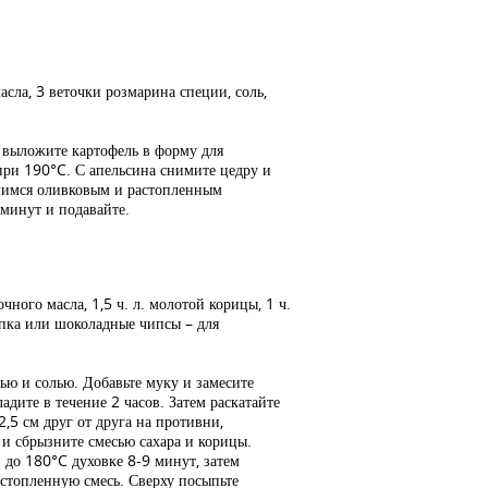
асла, 3 веточки розмарина специи, соль,
, выложите картофель в форму для
 при 190°C. С апельсина снимите цедру и
вшимся оливковым и растопленным
 минут и подавайте.
очного масла, 1,5 ч. л. молотой корицы, 1 ч.
сыпка или шоколадные чипсы – для
ью и солью. Добавьте муку и замесите
адите в течение 2 часов. Затем раскатайте
2,5 см друг от друга на противни,
и сбрызните смесью сахара и корицы.
 до 180°C духовке 8-9 минут, затем
астопленную смесь. Сверху посыпьте