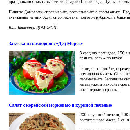
празднованию так называемого Старого Нового года. Пусть застолье
Пишите Домовому, спрашивайте, рассказывайте о своем опыте. Пред
актуальные из них будут опубликованы под этой рубрикой в ближа
Ваш Батюшка ДОМОВОЙ.
Закуска из помидоров «Дед Мороз»
3 средних помидора, 150 г т
граната, соль – по вкусу.
Помидоры помойте, переверн
помидоров мякоть. Сыр натри
перемешайте. Заполните сы
на закуске, и накройте сре
носы зернами граната.
Салат с корейской морковью и куриной печенью
200 г куриной печени, 200 г
растительного масла, 1 ст. л