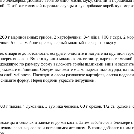
те блендером. Добавьте взбитое яйцо, масло, муку, специи и перемешайт
ой. Такой же соломкой нарежьте огурцы и лук, добавьте корейскую морков
200 г маринованных грибов, 2 картофелины, 3-4 яйца, 100 г сыра, 2 мо
ушки, 5 ст. л. майонеза, соль, черный молотый перец – по вкусу.
, отварите до готовности, остудите, очистите и натрите на крупной терк
поперек волокон. Вместо курицы можно взять ветчину, нарезав ее мелкой 
подходящую по размеру форму выложите грибы шляпками вниз и засыпьт
 смажьте майонезом. Следом выложите мелко нарезанные огурцы, на них
ва слой майонеза. Последним слоем разложите картофель, слегка подсоли
, снимите форму. Перед подачей украсьте петрушкой.
00 г тыквы, 1 луковица, 3 зубчика чеснока, 60 г орехов, 1/2 ст. бульона,
кожицы и семечек и запеките до мягкости. Затем взбейте ее в блендере с
 луком, зеленью, солью и оставшимся чесноком. В конце добавьте к ним 
ом.