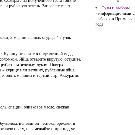
е. Обжарьте из полученного теста тонкие
ь и рубленую зелень. Заправьте салат
Суды и выборы
- информационный с
выборах в Приморье 
года
ркови, 2 маринованных огурца, 1 пучок
е. Курицу отварите в подсоленной воде,
соломкой. Яйца отварите вкрутую, остудите,
е рубленым зеленым луком. Поверх
 – курицу или ветчину, рубленные яйца,
те, опять майонез и тертый сыр. Аккуратно
 соль, специи, оливковое масло, свежая
 бульоном, половиной чеснока, орехами и
готовую пасту, перемешайте и при подаче