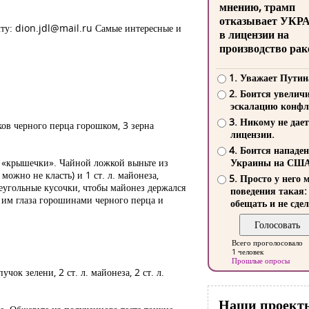
мнению, трамп
отказывает УКР
чту:
dion.jdl@mail.ru
Самые интересные и
в лицензии на
производство рак
1. Уважает Путин
2. Боится увелич
эскалацию конфл
3. Никому не дает
иков черного перца горошком, 3 зерна
лицензии.
4. Боится нападе
их «крышечки». Чайной ложкой выньте из
Украины на СШ
ожно не класть) и 1 ст. л. майонеза,
5. Просто у него 
еугольные кусочки, чтобы майонез держался
поведения такая:
 им глаза горошинами черного перца и
обещать и не сдел
Всего проголосовало
1 человек
Прошлые опросы
ок зелени, 2 ст. л. майонеза, 2 ст. л.
Наши проект