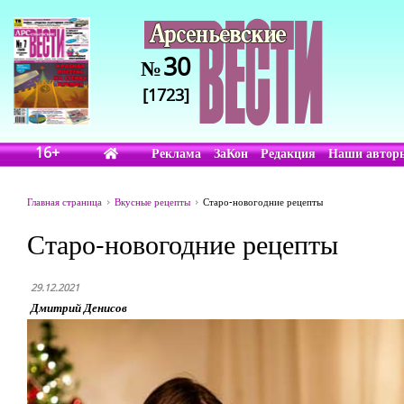
30
№
[1723]
16+
Реклама
ЗаКон
Редакция
Наши автор
Главная страница
Вкусные рецепты
Старо-новогодние рецепты
Старо-новогодние рецепты
29.12.2021
Дмитрий Денисов