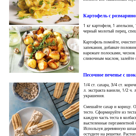
Картофель с розмарино
1 кг картофеля, 1 апельсин,
черный молотый перец, спец
Картофель помойте, очистит
запекания, добавьте полови
нарежьте полосками, чеснок
сливочным маслом, залейте 
Песочное печенье с шо
1/4 ст. сахара, 3/4 ст. кори
л. экстракта ванили, 1/2 ч.
украшения.
Смешайте сахар и корицу. О
тесто. Сформируйте из теста
каждую часть теста в колбас
выстеленные пергаментной 
Используя деревянную шпажк
остудите на решетке. Расто