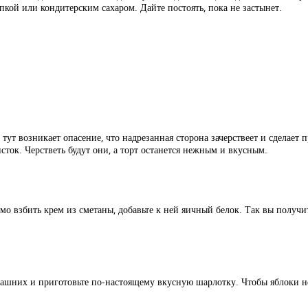
кой или кондитерским сахаром. Дайте постоять, пока не застынет.
тут возникает опасение, что надрезанная сторона зачерствеет и сделает
ток. Черстветь будут они, а торт останется нежным и вкусным.
имо взбить крем из сметаны, добавьте к ней яичный белок. Так вы получ
машних и приготовьте по-настоящему вкусную шарлотку. Чтобы яблоки не