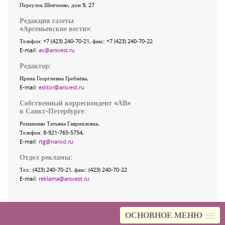
Переулок Шевченко
, дом 9, 27
Редакция газеты
«
Арсеньевские вести
»:
Телефон:
+7 (423) 240-70-21
, факс:
+7 (423) 240-70-22
E-mail:
av@arsvest.ru
Редактор:
Ирина Георгиевна Гребнёва,
E-mail:
editor@arsvest.ru
Собственный корреспондент «АВ»
в Санкт-Петербурге:
Романенко Татьяна Гаврииловна,
Телефон: 8-921-765-5754,
E-mail:
rtg@narod.ru
Отдел рекламы:
Тел.: (423) 240-70-21, факс: (423) 240-70-22
E-mail:
reklama@arsvest.ru
ОСНОВНОЕ МЕНЮ