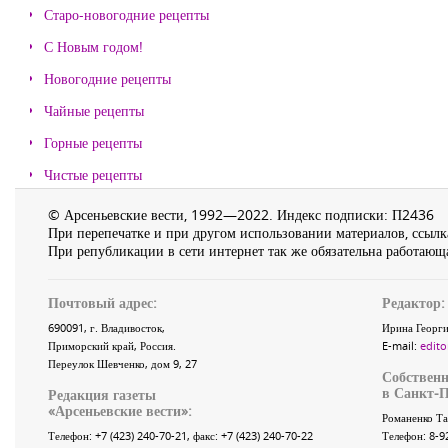
Старо-новогодние рецепты
С Новым годом!
Новогодние рецепты
Чайные рецепты
Горные рецепты
Чистые рецепты
© Арсеньевские вести, 1992—2022. Индекс подписки: П2436
При перепечатке и при другом использовании материалов, ссылка
При републикации в сети интернет так же обязательна работающа
Почтовый адрес:
Редактор:
690091
, г.
Владивосток
,
Ирина Георги
Приморский край
,
Россия
.
E-mail:
edito
Переулок Шевченко
, дом 9, 27
Собственн
в Санкт-П
Редакция газеты
«
Арсеньевские вести
»:
Романенко Та
Телефон:
+7 (423) 240-70-21
, факс:
+7 (423) 240-70-22
Телефон: 8-9