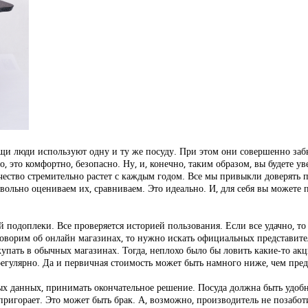
щи люди используют одну и ту же посуду. При этом они совершенно заб
, это комфортно, безопасно. Ну, и, конечно, таким образом, вы будете у
ество стремительно растет с каждым годом. Все мы привыкли доверять 
невольно оцениваем их, сравниваем. Это идеально. И, для себя вы может
й подоплеки. Все проверяется историей пользования. Если все удачно, то
говорим об онлайн магазинах, то нужно искать официальных представите
ать в обычных магазинах. Тогда, неплохо было бы ловить какие-то акц
егулярно. Да и первичная стоимость может быть намного ниже, чем пред
ых данных, принимать окончательное решение. Посуда должна быть удобн
пригорает. Это может быть брак. А, возможно, производитель не позаботи