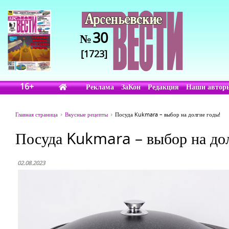
30
№
[1723]
16+
Реклама
ЗаКон
Редакция
Наши автор
Главная страница
Вкусные рецепты
Посуда Kukmara – выбор на долгие годы!
Посуда Kukmara – выбор на дол
02.08.2023