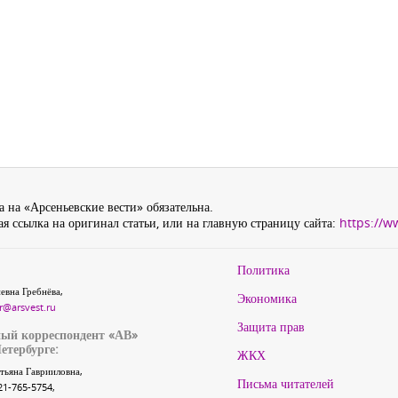
 на «Арсеньевские вести» обязательна.
я ссылка на оригинал статьи, или на главную страницу сайта:
https://w
Политика
евна Гребнёва,
Экономика
r@arsvest.ru
Защита прав
ый корреспондент «АВ»
етербурге:
ЖКХ
тьяна Гаврииловна,
Письма читателей
21-765-5754,