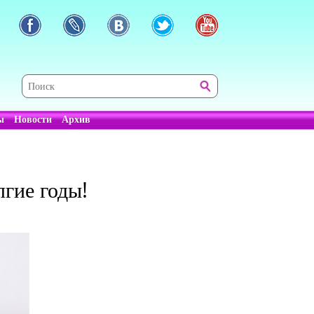
ы
Новости
Архив
гие годы!