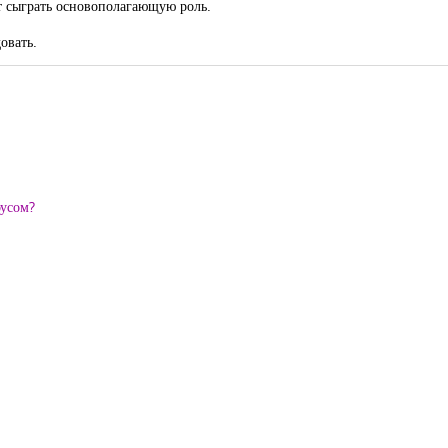
т сыграть основополагающую роль.
овать.
оусом?