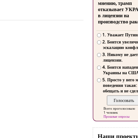
мнению, трамп
отказывает УКР
в лицензии на
производство рак
1. Уважает Путин
2. Боится увелич
эскалацию конфл
3. Никому не дает
лицензии.
4. Боится нападе
Украины на СШ
5. Просто у него 
поведения такая:
обещать и не сдел
Всего проголосовало
1 человек
Прошлые опросы
Наши проект