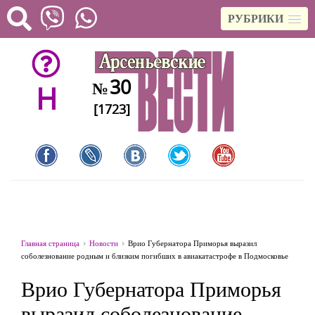
РУБРИКИ
30
№
H
[1723]
Главная страница
Новости
Врио Губернатора Приморья выразил
соболезнование родным и близким погибших в авиакатастрофе в Подмосковье
Врио Губернатора Приморья
выразил соболезнование