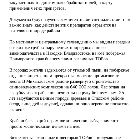
закупленных холдингом для обработки полей, и карту
применения этих препаратов.
Документы будут изучены компетентными специалистами: нам
важно знать, как действие этих препаратов отразится на
жителях и природе района.
По местному и центральному телевидению мы видим передачи
о таких же грубых нарушениях природоохранного
законодательства в Находке, Владивостоке, на юге побережья
Приморского края бизнесменами различных ТОРов.
В городах жители задыхаются от угольной пыли, на побережье
отдаются иностранцам прекрасные морские промысловые
места. В Михайловском районе развёрнуто строительство
свиноводческих комплексов на 640 000 голов. Лес отдан на
вырубку и разграбление нечистым на руку бизнесменам. 25
лет вырубаются ценные породы деревьев в Спасском районе
(кедр, липа, дуб и другие), однако ни одно дерево не посажено
взамен!
Край, добывающий огромное количество рыбы, знаменит
просто космическими ценами на неё.
Бизнесмены – «якорные инвесторы» ТОРов – получают не