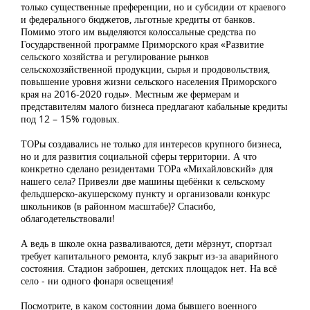
только существенные преференции, но и субсидии от краевого
и федерального бюджетов, льготные кредиты от банков.
Помимо этого им выделяются колоссальные средства по
Государственной программе Приморского края «Развитие
сельского хозяйства и регулирование рынков
сельскохозяйственной продукции, сырья и продовольствия,
повышение уровня жизни сельского населения Приморского
края на 2016-2020 годы». Местным же фермерам и
представителям малого бизнеса предлагают кабальные кредиты
под 12 – 15% годовых.
ТОРы создавались не только для интересов крупного бизнеса,
но и для развития социальной сферы территории. А что
конкретно сделано резидентами ТОРа «Михайловский» для
нашего села? Привезли две машины щебёнки к сельскому
фельдшерско-акушерскому пункту и организовали конкурс
школьников (в районном масштабе)? Спасибо,
облагодетельствовали!
А ведь в школе окна разваливаются, дети мёрзнут, спортзал
требует капитального ремонта, клуб закрыт из-за аварийного
состояния. Стадион заброшен, детских площадок нет. На всё
село - ни одного фонаря освещения!
Посмотрите, в каком состоянии дома бывшего военного