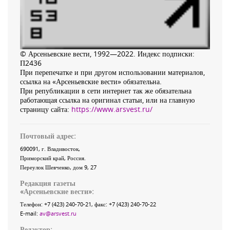
© Арсеньевские вести, 1992—2022. Индекс подписки:
П2436
При перепечатке и при другом использовании материалов,
ссылка на «Арсеньевские вести» обязательна.
При републикации в сети интернет так же обязательна
работающая ссылка на оригинал статьи, или на главную
страницу сайта:
https://www.arsvest.ru/
Почтовый адрес:
690091
, г.
Владивосток
,
Приморский край
,
Россия
.
Переулок Шевченко
, дом 9, 27
Редакция газеты
«
Арсеньевские вести
»:
Телефон:
+7 (423) 240-70-21
, факс:
+7 (423) 240-70-22
E-mail:
av@arsvest.ru
Редактор: