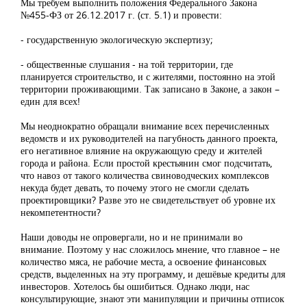
Мы требуем выполнить положения Федерального Закона
№455-ФЗ от 26.12.2017 г. (ст. 5.1) и провести:
- государственную экологическую экспертизу;
- общественные слушания - на той территории, где
планируется строительство, и с жителями, постоянно на этой
территории проживающими. Так записано в Законе, а закон –
един для всех!
Мы неоднократно обращали внимание всех перечисленных
ведомств и их руководителей на пагубность данного проекта,
его негативное влияние на окружающую среду и жителей
города и района. Если простой крестьянин смог подсчитать,
что навоз от такого количества свиноводческих комплексов
некуда будет девать, то почему этого не смогли сделать
проектировщики? Разве это не свидетельствует об уровне их
некомпетентности?
Наши доводы не опровергали, но и не принимали во
внимание. Поэтому у нас сложилось мнение, что главное – не
количество мяса, не рабочие места, а освоение финансовых
средств, выделенных на эту программу, и дешёвые кредиты для
инвесторов. Хотелось бы ошибиться. Однако люди, нас
консультирующие, знают эти манипуляции и причины отписок