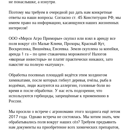
не понаслышке, а изнутри.
Поэтому мы требуем в очередной раз дать нам конкретные
ответы на наши вопросы. Согласно ст. 45 Конституции РФ, мы
имеем право на информацию, касающуюся наших жизненных
интересов!
ООО «Мерси Агро Приморье» скупил или взял в аренду все
поля вокруг сёл Малые Ключи, Прохоры, Красный Кут,
Воскресенка, Вишнёвка, Евсеевка. Земля скуплена за копейки,
аренда 1 га – по цене стаканчика мороженого! Налогов
«якорные инвесторы» не платят практически никаких, зато
пакостят на полную «катушку».
Обработка посевных площадей ведётся этим холдингом
химикатами, после которых гибнут деревья, пчёлы, рыба в
водоёмах, люди жалуются на аллергию, головные боли во
время и после обработки. У нас есть подозрение, что
используются гербициды, запрещённые к применению в
России.
Мы просили о встрече с агрономами этого холдинга ещё летом
2017 года. Однако встреча не состоялась. Мы хотим знать, чем
обрабатывались поля вокруг наших сёл? Требуем предъявить
нам документы на приобретение всех химических препаратов,