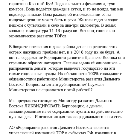
гарнизона Красный Кут! Подвалы залиты фекалиями, тучи
комаров. Вода подаётся дважды в сутки, и то не всегда, так как
водоводы гнилые. Вода ржавая, об использовании её на
пищевые цели не может быть и речи. Жители ездят и ходят
пешком с бутылками в село за два-три километра. В домах
холодно, температура 11-13 градусов. Вот оно, социально-
экономическое развитие ТОРов!
В бюджете поселения и даже района денег на решение этих
острых насущных проблем нет, и в 2018 году их не будет. А
вот на содержание Корпорации развития Дальнего Востока они
странным образом находятся. Главная задача её чиновников –
распределить деньги, которые выделяет государство на эти
самые социальные нужды. Их обязанности 100% совпадают с
обязанностями работников Министерства развития Дальнего
Востока! Вопрос: зачем это дублирование? Неужели
Министерство не справляется с этой работой?
Мы предлагаем господину Министру развития Дальнего
Востока ЛИКВИДИРОВАТЬ Корпорацию, а деньги,
запланированные на её содержание, пустить на действительно
нужные дела. И основания для такого радикального шага есть.
АО «Корпорация развития Дальнего Востока» является
управляющей компанией ТОР в субъектах РФ, входящих в