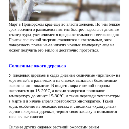
Март в Приморском крае еще во власти холодов. Но чем ближе
срок весеннего равноденствия, тем быстрее нарастают дневные
температуры, увеличивается продолжительность светового дня.
Приток солнечной энергии становится значительным, хотя
поверхность почвы из-за низких ночных температур еще не
может получить это тепло и достаточно прогреться.
Солнечные ожоги деревьев
У плодовых деревьев в садах дневные солнечные «припеки» на
коре ветвей, в развилках и на стволах вызывают болезненные
осложнения – «ожоги». В полдень кора с южной стороны
нагревается до 15-20°C, а ночью заморозки понижают
температуру до минус 15-30°C, и такие перепады температуры
в марте и в начале апреля повторяются многократно. Ткани
коры, особенно на молодых ветвях и стволиках «культурных»
сортов плодовых деревьев, теряют свою закалку и появляются
«солнечные ожоги».
Сильнее других садовых растений ожоговым ранам