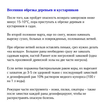
Весенняя обрезка деревьев и кустарников
После того, как пройдет опасность возврата заморозков ниже
минус 15-10°C, пора приступать к обрезке деревьев и
кустарников в садах.
Во второй половине марта, еще по снегу, можно начинать
вырезку сухих, больных и поврежденных, поломанных ветвей.
При обрезке ветвей нельзя оставлять пеньки, срез нужно делать
«на кольцо». Большие раны необходимо сразу же замазать
садовым варом, пастой Раннет или нигроловой замазкой (одна
часть просеянной древесной золы на две части нигрола).
Если ветви поражены бактериальным раком коры, их вырезают
с захватом до 3-5 см здоровой ткани с последующей зачисткой
и дезинфекцией ран 10% раствором медного купороса (100 г
на 1 л воды).
Режущие части инструмента – ножи, пилки, секаторы – также
после зачистки каждой раны дезинфицируют, чтобы не
распространять опасную болезнь.