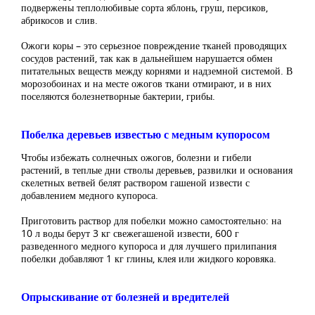
подвержены теплолюбивые сорта яблонь, груш, персиков,
абрикосов и слив.
Ожоги коры – это серьезное повреждение тканей проводящих
сосудов растений, так как в дальнейшем нарушается обмен
питательных веществ между корнями и надземной системой. В
морозобоинах и на месте ожогов ткани отмирают, и в них
поселяются болезнетворные бактерии, грибы.
Побелка деревьев известью с медным купоросом
Чтобы избежать солнечных ожогов, болезни и гибели
растений, в теплые дни стволы деревьев, развилки и основания
скелетных ветвей белят раствором гашеной извести с
добавлением медного купороса.
Приготовить раствор для побелки можно самостоятельно: на
10 л воды берут 3 кг свежегашеной извести, 600 г
разведенного медного купороса и для лучшего прилипания
побелки добавляют 1 кг глины, клея или жидкого коровяка.
Опрыскивание от болезней и вредителей