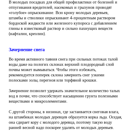
В молодых посадках для общей профилактики от болезней и
отпугивания вредителей, насекомых и грызунов проводят
«голубое» опрыскивание. Всю крону молодых деревьев,
штамбы и стволики опрыскивают 4-процентным раствором
бордоской жидкости или железного купороса с добавлением
глины в известковый раствор и сильно пахнущих веществ
(нафталин, креолин).
Зачернение снега
Во время активного таяния снега при сильных потоках талой
воды даже на пологих склонах верхний плодородный слой
почвы может вымываться. Чтобы этого избежать,
рекомендуется поперек склона зачернить снег узкими
полосками золы, перегноя или торфяной крошки.
Зачернение позволит удержать значительное количество талых
вод в почве, что способствует насыщению грунта полезными
веществами и микроэлементами.
С другой стороны, в низинах, где застаивается снеговая влага,
на штамбиках молодых деревцев образуется корка льда. Оседая,
она сдирает кору с молодого деревца, поэтому такую воду
ранней весной надо поскорее удалять от молодых деревьев.