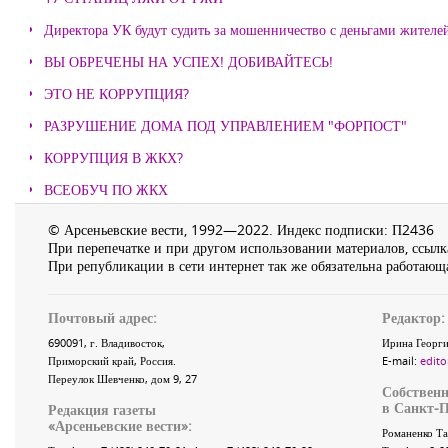
Директора УК будут судить за мошенничество с деньгами жителе
ВЫ ОБРЕЧЕНЫ НА УСПЕХ! ДОБИВАЙТЕСЬ!
ЭТО НЕ КОРРУПЦИЯ?
РАЗРУШЕНИЕ ДОМА ПОД УПРАВЛЕНИЕМ "ФОРПОСТ"
КОРРУПЦИЯ В ЖКХ?
ВСЕОБУЧ ПО ЖКХ
© Арсеньевские вести, 1992—2022. Индекс подписки: П2436
При перепечатке и при другом использовании материалов, ссылка
При републикации в сети интернет так же обязательна работающа
Почтовый адрес:
Редактор:
690091
, г.
Владивосток
,
Ирина Георги
Приморский край
,
Россия
.
E-mail:
edito
Переулок Шевченко
, дом 9, 27
Собственн
в Санкт-П
Редакция газеты
«
Арсеньевские вести
»:
Романенко Та