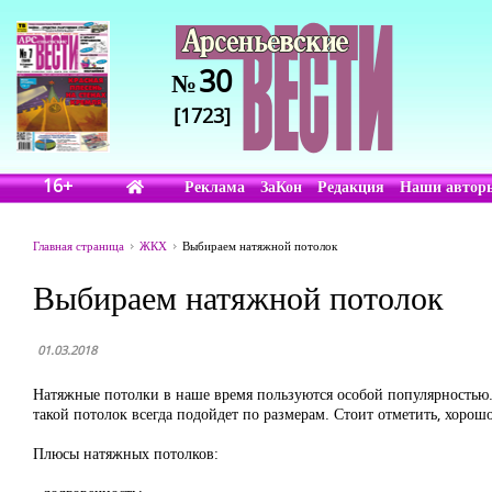
30
№
[1723]
16+
Реклама
ЗаКон
Редакция
Наши автор
Главная страница
ЖКХ
Выбираем натяжной потолок
Выбираем натяжной потолок
01.03.2018
Натяжные потолки в наше время пользуются особой популярностью.
такой потолок всегда подойдет по размерам. Стоит отметить, хоро
Плюсы натяжных потолков: