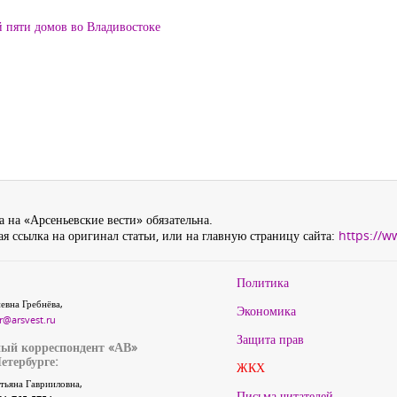
й пяти домов во Владивостоке
 на «Арсеньевские вести» обязательна.
я ссылка на оригинал статьи, или на главную страницу сайта:
https://w
Политика
евна Гребнёва,
Экономика
r@arsvest.ru
Защита прав
ый корреспондент «АВ»
етербурге:
ЖКХ
тьяна Гаврииловна,
Письма читателей