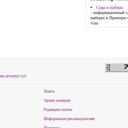
Суды и выборы
- информационный с
выборах в Приморье 
года
ww.arsvest.ru/
Поиск
Архив номеров
Редакция газеты
Информация рекламодателям
Подписка