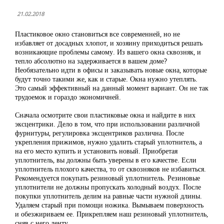
21.02.2018
Пластиковое окно становиться все современней, но не
избавляет от досадных хлопот, и хозяину приходиться решать
возникающие проблемы самому. Из вашего окна сквозняк, и
тепло абсолютно на задерживается в вашем доме?
Необязательно идти в офисы и заказывать новые окна, которые
будут точно такими же, как и старые. Окна нужно утеплять.
Это самый эффективный на данный момент вариант. Он не так
трудоемок и гораздо экономичней.
Сначала осмотрите свои пластиковые окна и найдите в них
эксцентрики. Дело в том, что при использовании различной
фурнитуры, регулировка эксцентриков различна. После
укрепления прижимов, нужно удалить старый уплотнитель, а
на его место купить и установить новый. Приобретая
уплотнитель, вы должны быть уверены в его качестве. Если
уплотнитель плохого качества, то от сквозняков не избавиться.
Рекомендуется покупать резиновый уплотнитель. Резиновые
уплотнители не должны пропускать холодный воздух. После
покупки уплотнитель делим на равные части нужной длины.
Удаляем старый при помощи ножика. Вымываем поверхность
и обезжириваем ее. Прикрепляем наш резиновый уплотнитель,
сняв с него ленту.