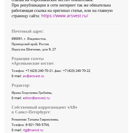
При републикации в сети интернет так же обязательна
работающая ссылка на оригинал статьи, или на главную
страницу сайта:
https://www.arsvest.ru/
Почтовый адрес:
690091
, г.
Владивосток
,
Приморский край
,
Россия
.
Переулок Шевченко
, дом 9, 27
Редакция газеты
«
Арсеньевские вести
»:
Телефон:
+7 (423) 240-70-21
, факс:
+7 (423) 240-70-22
E-mail:
av@arsvest.ru
Редактор:
Ирина Георгиевна Гребнёва,
E-mail:
editor@arsvest.ru
Собственный корреспондент «АВ»
в Санкт-Петербурге:
Романенко Татьяна Гаврииловна,
Телефон: 8-921-765-5754,
E-mail:
rtg@narod.ru