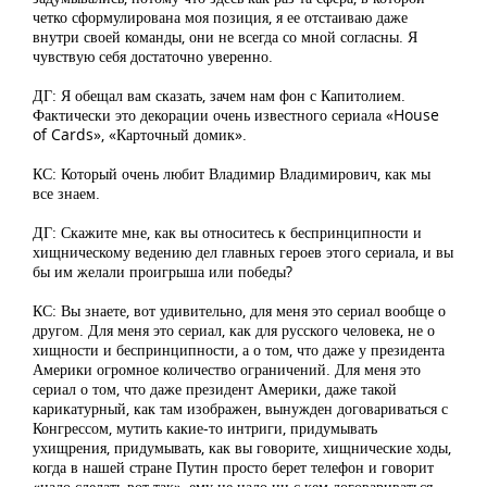
четко сформулирована моя позиция, я ее отстаиваю даже
внутри своей команды, они не всегда со мной согласны. Я
чувствую себя достаточно уверенно.
ДГ: Я обещал вам сказать, зачем нам фон с Капитолием.
Фактически это декорации очень известного сериала «House
of Cards», «Карточный домик».
КС: Который очень любит Владимир Владимирович, как мы
все знаем.
ДГ: Скажите мне, как вы относитесь к беспринципности и
хищническому ведению дел главных героев этого сериала, и вы
бы им желали проигрыша или победы?
КС: Вы знаете, вот удивительно, для меня это сериал вообще о
другом. Для меня это сериал, как для русского человека, не о
хищности и беспринципности, а о том, что даже у президента
Америки огромное количество ограничений. Для меня это
сериал о том, что даже президент Америки, даже такой
карикатурный, как там изображен, вынужден договариваться с
Конгрессом, мутить какие-то интриги, придумывать
ухищрения, придумывать, как вы говорите, хищнические ходы,
когда в нашей стране Путин просто берет телефон и говорит
«надо сделать вот так», ему не надо ни с кем договариваться,