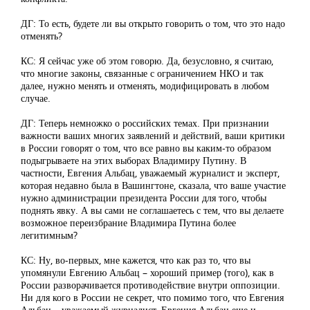
ДГ: То есть, будете ли вы открыто говорить о том, что это надо
отменять?
КС: Я сейчас уже об этом говорю. Да, безусловно, я считаю,
что многие законы, связанные с ограничением НКО и так
далее, нужно менять и отменять, модифицировать в любом
случае.
ДГ: Теперь немножко о российских темах. При признании
важности ваших многих заявлений и действий, ваши критики
в России говорят о том, что все равно вы каким-то образом
подыгрываете на этих выборах Владимиру Путину. В
частности, Евгения Альбац, уважаемый журналист и эксперт,
которая недавно была в Вашингтоне, сказала, что ваше участие
нужно администрации президента России для того, чтобы
поднять явку. А вы сами не соглашаетесь с тем, что вы делаете
возможное переизбрание Владимира Путина более
легитимным?
КС: Ну, во-первых, мне кажется, что как раз то, что вы
упомянули Евгению Альбац – хороший пример (того), как в
России разворачивается противодействие внутри оппозиции.
Ни для кого в России не секрет, что помимо того, что Евгения
Альбац – уважаемый журналист, Евгения Альбац еще и