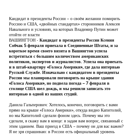
Кандидат в президенты России – о своём желании помирить
Россию и США, «двойных стандартах» сторонников Алексея
Навального и условиях, на которых Владимир Путин может
отойти от власти
ВАШИНГТОН -
Кандидат в президенты России Ксения
Собчак 5 февраля приехала в Соединенные Штаты, и за
короткое время своего визита в Вашингтон успела
встретиться с большим количеством американских
политиков, экспертов и журналистов. Успела она приехать
и в штаб-квартиру «Голоса Америки», где дала интервью
Русской Службе. Изначально с кандидатом в президенты
России мы планировали поговорить на крыше здания
«Голоса Америки», но подвела погода – 7 февраля в
столице США шел дождь, и мы решили записать это
интервью в одной из наших студий.
Данила Гальперович: Хотелось, конечно, поговорить с вами
прямо на крыше «Голоса Америки», откуда видно Капитолий,
но мы Капитолий сделали фоном здесь. Почему мы это
сделали, я скажу вам в конце: я задам вам вопрос, связанный с
этим зданием. Ваш приезд в США – почему он для вас важен?
Я не зря спрашиваю: в России есть официальный уровень