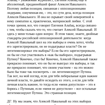
абсолютный, преданнейший фанат Алексея Навального.
Поэтому любая позиция, связанная с оппозиционными
лидерами, озвученная ею, – это, по сути дела, всегда позиция
Алексея Навального. И она не скрывает своей невероятной к
нему симпатии и, практически, материнской любви. С этой
точки зрения, все, что говорит Евгения Альбац, всегда связано
с тем, чтобы сказать что-то, что считает Алексей Навальный. И
здесь у меня только один вопрос. В этом такие, знаете, двойные
стандарты российской оппозиционной деятельности: когда
Алексей Навальный шел на эти выборы и очень хотел, чтобы
его зарегистрировали, он не подыгрывал власти? Он не
легитимизировал эти выборы? Если бы его зарегистрировали,
он бы не стал участвовать в «как бы выборах», подыгрывая
Путину? Конечно, стал бы! Конечно, Алексей Навальный также
прекрасно понимает, что он бы не выиграл эти выборы, и так
же прекрасно понимает, что своим участием – на это можно
было бы тоже так посмотреть – он легитимизирует Путина.
Так вот, на мой взгляд, если для тебя либеральные идеи важнее
личной власти, то давайте исходить из этого, а если для тебя
личная власть важнее, то тогда если «меня допустили» – это я
борюсь с Путиным, если «меня не допустили» – все остальные
легитимизируют Путина. Это странная позиция.
ДГ: Ну мы знаем, что Алексей Навальный на этих выборах