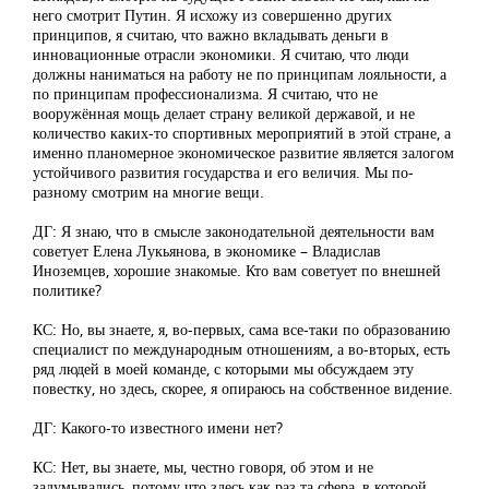
него смотрит Путин. Я исхожу из совершенно других
принципов, я считаю, что важно вкладывать деньги в
инновационные отрасли экономики. Я считаю, что люди
должны наниматься на работу не по принципам лояльности, а
по принципам профессионализма. Я считаю, что не
вооружённая мощь делает страну великой державой, и не
количество каких-то спортивных мероприятий в этой стране, а
именно планомерное экономическое развитие является залогом
устойчивого развития государства и его величия. Мы по-
разному смотрим на многие вещи.
ДГ: Я знаю, что в смысле законодательной деятельности вам
советует Елена Лукьянова, в экономике – Владислав
Иноземцев, хорошие знакомые. Кто вам советует по внешней
политике?
КС: Но, вы знаете, я, во-первых, сама все-таки по образованию
специалист по международным отношениям, а во-вторых, есть
ряд людей в моей команде, с которыми мы обсуждаем эту
повестку, но здесь, скорее, я опираюсь на собственное видение.
ДГ: Какого-то известного имени нет?
КС: Нет, вы знаете, мы, честно говоря, об этом и не
задумывались, потому что здесь как раз та сфера, в которой