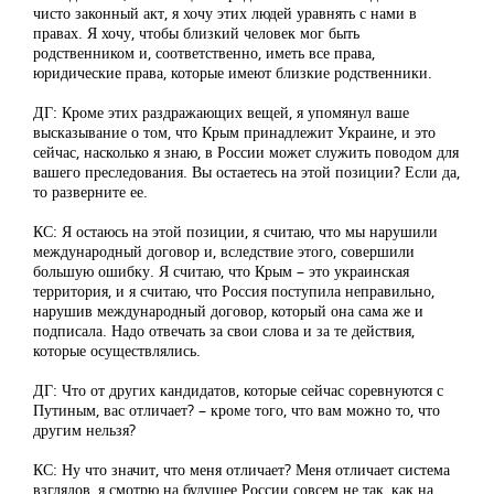
чисто законный акт, я хочу этих людей уравнять с нами в
правах. Я хочу, чтобы близкий человек мог быть
родственником и, соответственно, иметь все права,
юридические права, которые имеют близкие родственники.
ДГ: Кроме этих раздражающих вещей, я упомянул ваше
высказывание о том, что Крым принадлежит Украине, и это
сейчас, насколько я знаю, в России может служить поводом для
вашего преследования. Вы остаетесь на этой позиции? Если да,
то разверните ее.
КС: Я остаюсь на этой позиции, я считаю, что мы нарушили
международный договор и, вследствие этого, совершили
большую ошибку. Я считаю, что Крым – это украинская
территория, и я считаю, что Россия поступила неправильно,
нарушив международный договор, который она сама же и
подписала. Надо отвечать за свои слова и за те действия,
которые осуществлялись.
ДГ: Что от других кандидатов, которые сейчас соревнуются с
Путиным, вас отличает? – кроме того, что вам можно то, что
другим нельзя?
КС: Ну что значит, что меня отличает? Меня отличает система
взглядов, я смотрю на будущее России совсем не так, как на