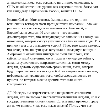
антиамериканизма, есть довольно негативное отношение к
США на общественном уровне как следствие этого. Зачем вам,
как кандидату в президенты России, визит в США?
Ксения Собчак: Мне хотелось бы показать, что один из
важнейших векторов моей президентской кампании – это как
раз возможность наладить отношения и с Америкой, и с
Европейским союзом. И этот визит – это лишняя
демонстрация того, что международные отношения я вижу, как
отношения, которые смогут улучшиться в ближайшие годы. И я
приложу для этого максимум усилий. Плюс мне также кажется,
что сегодня мы по сути дела вступили в «холодную войну» с
Америкой, и отношения никогда не были так плохи, как
сейчас. В такой ситуации, как и тогда, в «холодную войну»,
должны существовать неправительственные связи между
людьми, должны существовать организации, люди, которые
будут переговариваться между собой на неправительственном,
неформальном уровне для того, чтобы сформулировать те
пункты, по которым можно достичь того или иного
компромисса.
ДГ: Но здесь вы встречаетесь не с неправительственными
людьми, или не только с неправительственными людьми, но и с
государственными чиновниками. Естественно, приходит сразу
же на ум вопрос: у вас есть некая миссия? Потому что все