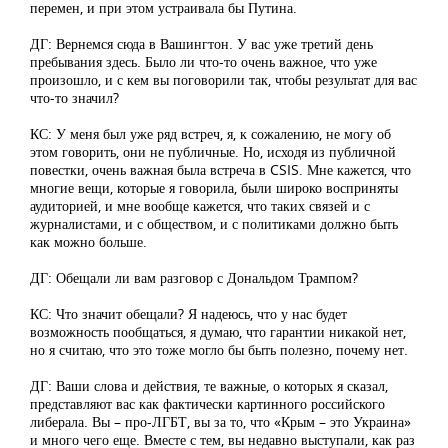
перемен, и при этом устраивала бы Путина.
ДГ: Вернемся сюда в Вашингтон. У вас уже третий день
пребывания здесь. Было ли что-то очень важное, что уже
произошло, и с кем вы поговорили так, чтобы результат для вас
что-то значил?
КС: У меня был уже ряд встреч, я, к сожалению, не могу об
этом говорить, они не публичные. Но, исходя из публичной
повестки, очень важная была встреча в CSIS. Мне кажется, что
многие вещи, которые я говорила, были широко восприняты
аудиторией, и мне вообще кажется, что таких связей и с
журналистами, и с обществом, и с политиками должно быть
как можно больше.
ДГ: Обещали ли вам разговор с Дональдом Трампом?
КС: Что значит обещали? Я надеюсь, что у нас будет
возможность пообщаться, я думаю, что гарантии никакой нет,
но я считаю, что это тоже могло бы быть полезно, почему нет.
ДГ: Ваши слова и действия, те важные, о которых я сказал,
представляют вас как фактически картинного российского
либерала. Вы – про-ЛГБТ, вы за то, что «Крым – это Украина»
и много чего еще. Вместе с тем, вы недавно выступали, как раз