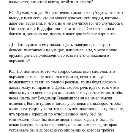
называется, запасной выход, отойти от власти?
КС: Думаю, что да. Вопрос: очень сложно его убедить, что этот
выход у него есть, что он может доверять тем людям, которые
дают эти гарантии, и что с ним не случится то, что случилось с
Пиночетом и с Каддафи или с кем-то еще. Он очень этого
боится, и, конечно же, просчитывает для себя все варианты.
ДГ: Эти гарантии ему должны дать, наверное, не люди с
белыми ленточками на улицах, например, а те, у кого полно
оружия, денег, полномочий, то есть из его ближайшего
окружения?
КС: Но, понимаете, это же вопрос слома всей системы: это
окружение тоже не останется у власти, если эти люди
поменяются в связи со сменой режима, то им будет сложно
давать кому-то гарантии. Здесь, скорее, речь идет о том, что в
общем нужно вести такую политику и такую стратегию, чтобы
через шесть лет Владимир Владимирович не имел мысли
поменять Конституцию и вновь участвовать в выборах, чтобы
плавно ситуация уже за эти шесть лет поменялась в ту сторону,
что уровень агрессии по отношению к нему был бы
минимален, были бы новые люди, новые кадры, и была бы
некая фигура, скажем так, опять же компромиссная, которая
устраивала бы и либеральную оппозицию, которая требует