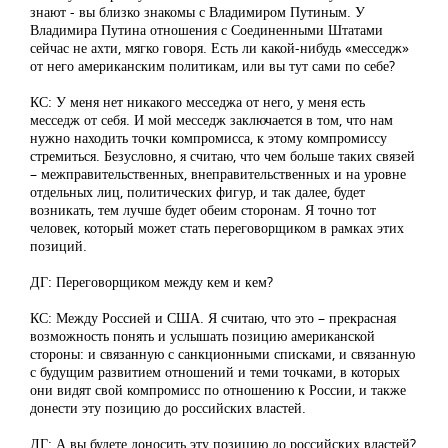
знают - вы близко знакомы с Владимиром Путиным. У
Владимира Путина отношения с Соединенными Штатами
сейчас не ахти, мягко говоря. Есть ли какой-нибудь «месседж»
от него американским политикам, или вы тут сами по себе?
КС: У меня нет никакого месседжа от него, у меня есть
месседж от себя. И мой месседж заключается в том, что нам
нужно находить точки компромисса, к этому компромиссу
стремиться. Безусловно, я считаю, что чем больше таких связей
– межправительственных, внеправительственных и на уровне
отдельных лиц, политических фигур, и так далее, будет
возникать, тем лучше будет обеим сторонам. Я точно тот
человек, который может стать переговорщиком в рамках этих
позиций.
ДГ: Переговорщиком между кем и кем?
КС: Между Россией и США. Я считаю, что это – прекрасная
возможность понять и услышать позицию американской
стороны: и связанную с санкционными списками, и связанную
с будущим развитием отношений и теми точками, в которых
они видят свой компромисс по отношению к России, и также
донести эту позицию до российских властей.
ДГ: А вы будете доносить эту позицию до российских властей?