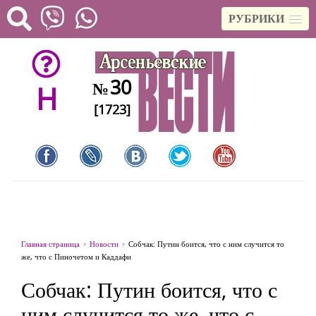
РУБРИКИ
30
№
H
[1723]
Главная страница
Новости
Собчак: Путин боится, что с ним случится то
же, что с Пиночетом и Каддафи
Собчак: Путин боится, что с
ним случится то же, что с