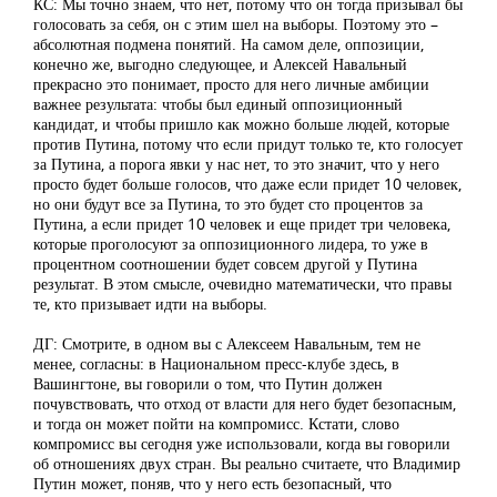
КС: Мы точно знаем, что нет, потому что он тогда призывал бы
голосовать за себя, он с этим шел на выборы. Поэтому это –
абсолютная подмена понятий. На самом деле, оппозиции,
конечно же, выгодно следующее, и Алексей Навальный
прекрасно это понимает, просто для него личные амбиции
важнее результата: чтобы был единый оппозиционный
кандидат, и чтобы пришло как можно больше людей, которые
против Путина, потому что если придут только те, кто голосует
за Путина, а порога явки у нас нет, то это значит, что у него
просто будет больше голосов, что даже если придет 10 человек,
но они будут все за Путина, то это будет сто процентов за
Путина, а если придет 10 человек и еще придет три человека,
которые проголосуют за оппозиционного лидера, то уже в
процентном соотношении будет совсем другой у Путина
результат. В этом смысле, очевидно математически, что правы
те, кто призывает идти на выборы.
ДГ: Смотрите, в одном вы с Алексеем Навальным, тем не
менее, согласны: в Национальном пресс-клубе здесь, в
Вашингтоне, вы говорили о том, что Путин должен
почувствовать, что отход от власти для него будет безопасным,
и тогда он может пойти на компромисс. Кстати, слово
компромисс вы сегодня уже использовали, когда вы говорили
об отношениях двух стран. Вы реально считаете, что Владимир
Путин может, поняв, что у него есть безопасный, что