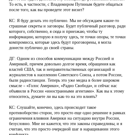
То есть, в частности, с Владимиром Путиным будете общаться
после того, как вы проведете этот визит?
КС: Я буду делать это публично. Мы не обсуждаем какие-то
страшные секреты и заговоры. Будет публичный разговор, ради
которого, собственно, я сюда и приезжаю, чтобы ту
информацию, которую я получу здесь, те точки опоры, те точки
компромисса, которые здесь будут проговорены, я могла
донести публично до своей страны.
ДГ: Одним из способов коммуникации между Россией и
Америкой, причем довольно долгое время, обращения как
властей США, так и неправительственных организаций и
журналистов к населению Советского Союза, а потом России,
были радиостанции. Теперь это уже медиа в более широком
смысле – «Голос Америки», «Радио Свобода», и сейчас нас
объявили в России «иностранными агентами». Как вы к этому
относитесь, думаете ли вы как-то на это влиять?
КС: Слушайте, конечно, здесь происходит такое
противоборство сторон, это просто еще одно решение в рамках
ограничения влияния Америки на ситуацию внутри России,
безусловно. Мне не кажется, что эти законы справедливы, и я
считаю, что это просто очередной шаг в наращивании этого
конфликта.