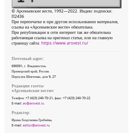
© Арсеньевские вести, 1992—2022. Индекс подписки:
П2436
При перепечатке и при другом использовании материалов,
ссылка на «Арсеньевские вести» обязательна.
При републикации в сети интернет так же обязательна
работающая ссылка на оригинал статьи, или на главную
страницу сайта:
https://www.arsvest.ru/
Почтовый адрес:
690091
, г.
Владивосток
,
Приморский край
,
Россия
.
Переулок Шевченко
, дом 9, 27
Редакция газеты
«
Арсеньевские вести
»:
Телефон:
+7 (423) 240-70-21
, факс:
+7 (423) 240-70-22
E-mail:
av@arsvest.ru
Редактор:
Ирина Георгиевна Гребнёва,
E-mail:
editor@arsvest.ru