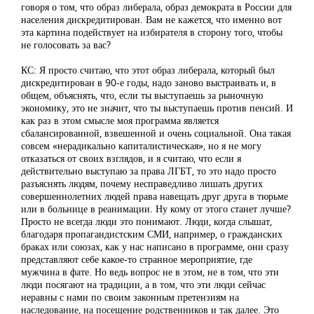
говоря о том, что образ либерала, образ демократа в России для
населения дискредитирован. Вам не кажется, что именно вот
эта картина подействует на избирателя в сторону того, чтобы
не голосовать за вас?
КС: Я просто считаю, что этот образ либерала, который был
дискредитирован в 90-е годы, надо заново выстраивать и, в
общем, объяснять, что, если ты выступаешь за рыночную
экономику, это не значит, что ты выступаешь против пенсий. И
как раз в этом смысле моя программа является
сбалансированной, взвешенной и очень социальной. Она такая
совсем «нерадикально капиталистическая», но я не могу
отказаться от своих взглядов, и я считаю, что если я
действительно выступаю за права ЛГБТ, то это надо просто
разъяснять людям, почему несправедливо лишать других
совершеннолетних людей права навещать друг друга в тюрьме
или в больнице в реанимации. Ну кому от этого станет лучше?
Просто не всегда люди это понимают. Люди, когда слышат,
благодаря пропагандистским СМИ, например, о гражданских
браках или союзах, как у нас написано в программе, они сразу
представляют себе какое-то странное мероприятие, где
мужчина в фате. Но ведь вопрос не в этом, не в том, что эти
люди посягают на традиции, а в том, что эти люди сейчас
неравны с нами по своим законным претензиям на
наследование, на посещение родственников и так далее. Это