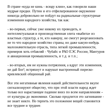
В стране «куда не кинь - всюду клин», как говорили наши
мудрые предки. Путин и его отфильтрованное окружение
никогда добровольно не пойдут на радикальные структурные
изменения народного хозяйства, так как:
- во-первых, сейчас уже никому их проводить, и
интеллектуальная и производственная элита «выбита» из
властных структур, а те, кто наверху, не смогут реорганизовать
не то что народное хозяйство страны, но даже какую-нибудь
малозначительную отрасль, типа легкой промышленности,
примеров хоть отбавляй - Чубайс и РАО ЕЭС России, Мантуров
и авиационная промышленность, и т.д. и т.п.;
- во-вторых, им не нужны потрясения, а вдруг эти изменения,
не дай Бог!, встряхнут и нарушат выстроенный пиреско-
кревлевский общинный рай.
Все эти негативные явления нашей действительности вкупе
сигнализируют обществу, что при этой власти народ ждет
только все нарастающее падение вниз по всем направлениям –
от культуры до экономики. Сколько продлится это загнивание -
не знает никто. Но терпеть это положение вещей становится
все труднее и труднее.