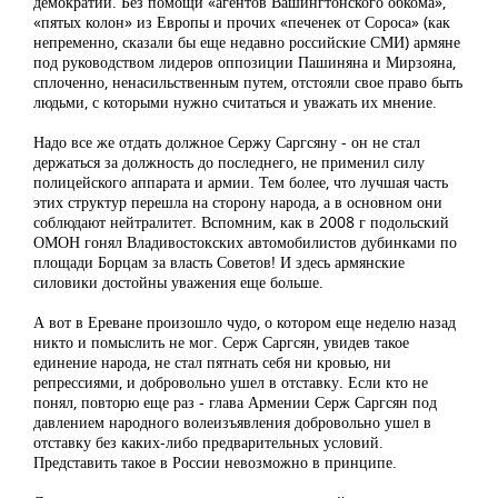
демократии. Без помощи «агентов Вашингтонского обкома»,
«пятых колон» из Европы и прочих «печенек от Сороса» (как
непременно, сказали бы еще недавно российские СМИ) армяне
под руководством лидеров оппозиции Пашиняна и Мирзояна,
сплоченно, ненасильственным путем, отстояли свое право быть
людьми, с которыми нужно считаться и уважать их мнение.
Надо все же отдать должное Сержу Саргсяну - он не стал
держаться за должность до последнего, не применил силу
полицейского аппарата и армии. Тем более, что лучшая часть
этих структур перешла на сторону народа, а в основном они
соблюдают нейтралитет. Вспомним, как в 2008 г подольский
ОМОН гонял Владивостокских автомобилистов дубинками по
площади Борцам за власть Советов! И здесь армянские
силовики достойны уважения еще больше.
А вот в Ереване произошло чудо, о котором еще неделю назад
никто и помыслить не мог. Серж Саргсян, увидев такое
единение народа, не стал пятнать себя ни кровью, ни
репрессиями, и добровольно ушел в отставку. Если кто не
понял, повторю еще раз - глава Армении Серж Саргсян под
давлением народного волеизъявления добровольно ушел в
отставку без каких-либо предварительных условий.
Представить такое в России невозможно в принципе.