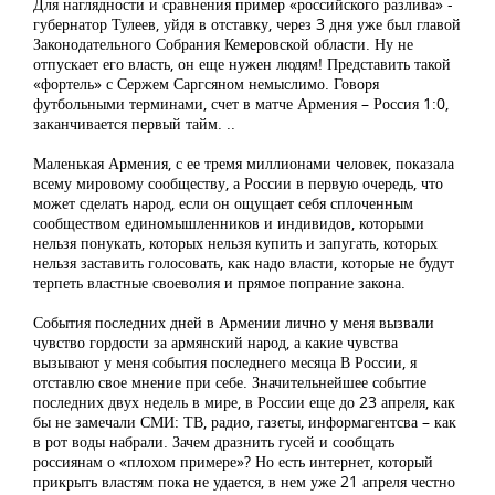
Для наглядности и сравнения пример «российского разлива» -
губернатор Тулеев, уйдя в отставку, через 3 дня уже был главой
Законодательного Собрания Кемеровской области. Ну не
отпускает его власть, он еще нужен людям! Представить такой
«фортель» с Сержем Саргсяном немыслимо. Говоря
футбольными терминами, счет в матче Армения – Россия 1:0,
заканчивается первый тайм. ..
Маленькая Армения, с ее тремя миллионами человек, показала
всему мировому сообществу, а России в первую очередь, что
может сделать народ, если он ощущает себя сплоченным
сообществом единомышленников и индивидов, которыми
нельзя понукать, которых нельзя купить и запугать, которых
нельзя заставить голосовать, как надо власти, которые не будут
терпеть властные своеволия и прямое попрание закона.
События последних дней в Армении лично у меня вызвали
чувство гордости за армянский народ, а какие чувства
вызывают у меня события последнего месяца В России, я
отставлю свое мнение при себе. Значительнейшее событие
последних двух недель в мире, в России еще до 23 апреля, как
бы не замечали СМИ: ТВ, радио, газеты, информагентсва – как
в рот воды набрали. Зачем дразнить гусей и сообщать
россиянам о «плохом примере»? Но есть интернет, который
прикрыть властям пока не удается, в нем уже 21 апреля честно