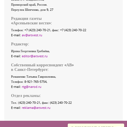
Приморский край
,
Россия
.
Переулок Шевченко
, дом 9, 27
Редакция газеты
«
Арсеньевские вести
»:
Телефон:
+7 (423) 240-70-21
, факс:
+7 (423) 240-70-22
E-mail:
av@arsvest.ru
Редактор:
Ирина Георгиевна Гребнёва,
E-mail:
editor@arsvest.ru
Собственный корреспондент «АВ»
в Санкт-Петербурге:
Романенко Татьяна Гаврииловна,
Телефон: 8-921-765-5754,
E-mail:
rtg@narod.ru
Отдел рекламы:
Тел.: (423) 240-70-21, факс: (423) 240-70-22
E-mail:
reklama@arsvest.ru