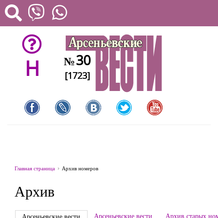
30
№
H
[1723]
Главная страница
Архив номеров
Архив
Арсеньевские вести
Архив старых но
Арсеньевские вести