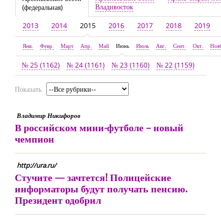
Владивосток
(федеральная)
2013
2014
2015
2016
2017
2018
2019
Янв.
Февр.
Март
Апр.
Май
Июнь
Июль
Авг.
Сент.
Окт.
Ноя
№ 25 (1162)
№ 24 (1161)
№ 23 (1160)
№ 22 (1159)
Показать
Владимир Никифоров
В российском мини-футболе – новый
чемпион
http://ura.ru/
Стучите — зачтется! Полицейские
информаторы будут получать пенсию.
Президент одобрил