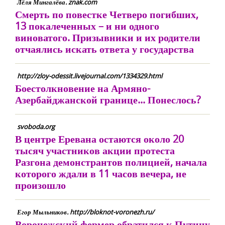
Лёля Мингалёва. znak.com
Смерть по повестке Четверо погибших,
13 покалеченных – и ни одного
виноватого. Призывники и их родители
отчаялись искать ответа у государства
http://zloy-odessit.livejournal.com/1334329.html
Боестолкновение на Армяно-
Азербайджанской границе... Понеслось?
svoboda.org
В центре Еревана остаются около 20
тысяч участников акции протеста
Разгона демонстрантов полицией, начала
которого ждали в 11 часов вечера, не
произошло
Егор Мыльников. http://bloknot-voronezh.ru/
Воронежский фермер обратился к Путину