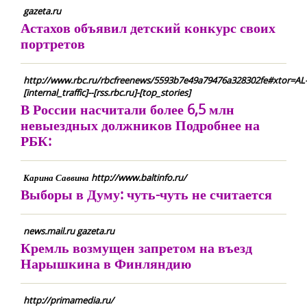
gazeta.ru
Астахов объявил детский конкурс своих
портретов
http://www.rbc.ru/rbcfreenews/5593b7e49a79476a328302fe#xtor=AL
[internal_traffic]--[rss.rbc.ru]-[top_stories]
В России насчитали более 6,5 млн
невыездных должников Подробнее на
РБК:
Карина Саввина http://www.baltinfo.ru/
Выборы в Думу: чуть-чуть не считается
news.mail.ru gazeta.ru
Кремль возмущен запретом на въезд
Нарышкина в Финляндию
http://primamedia.ru/