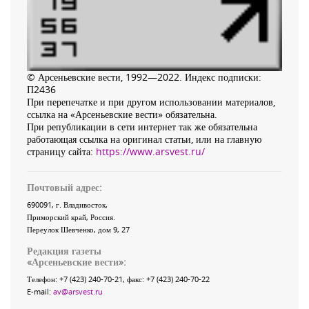
© Арсеньевские вести, 1992—2022. Индекс подписки:
П2436
При перепечатке и при другом использовании материалов,
ссылка на «Арсеньевские вести» обязательна.
При републикации в сети интернет так же обязательна
работающая ссылка на оригинал статьи, или на главную
страницу сайта:
https://www.arsvest.ru/
Почтовый адрес:
690091
, г.
Владивосток
,
Приморский край
,
Россия
.
Переулок Шевченко
, дом 9, 27
Редакция газеты
«
Арсеньевские вести
»:
Телефон:
+7 (423) 240-70-21
, факс:
+7 (423) 240-70-22
E-mail:
av@arsvest.ru