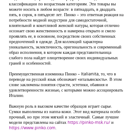
классификации по возрастным категориям. Эти товары вы
можете носить в любом возрасте: в пятнадцать, в двадцать
пять, в сорок, в пятьдесят лет. Пинко – это ответная реакция на
потребности модной индустрии для самодостаточной,
влиятельной и кокетливой женской натуры, которая отлично
осознает свою женственность и намерена открыто и смело
проявлять ее, в основном, посредством своих собственных
предпочтений в одежде. Для коллекций характерна
уникальность, эклектичность, оригинальность и современный
образ исполнения, в котором каждая представительница
слабого пола найдет олицетворение своих индивидуальных
граней и особенностей.
Преимущественная изюминка Пинко – Italianita, то, что в
переводе на русский язык обозначает «итальянскость». В этом
слове заключены понятия страсти, эстетики, обаяния и
удовлетворенности жизнью, с которыми можно ассоциировать
Италию.
Важную роль в высоком качестве образцов играет сырье.
Сумки выполнены из наппа-кожи. Этот вид материала особо
прочный, но при этом мягкий и эластичный. Самые лучшие
модели представлены на сайтах
https://pinko-msk.ru/
и
https://www.pinko.com
.