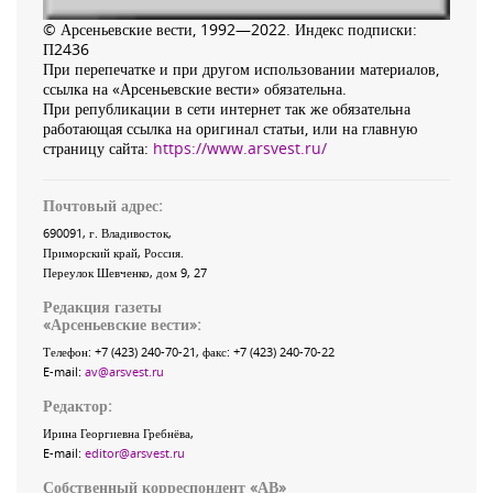
© Арсеньевские вести, 1992—2022. Индекс подписки:
П2436
При перепечатке и при другом использовании материалов,
ссылка на «Арсеньевские вести» обязательна.
При републикации в сети интернет так же обязательна
работающая ссылка на оригинал статьи, или на главную
страницу сайта:
https://www.arsvest.ru/
Почтовый адрес:
690091
, г.
Владивосток
,
Приморский край
,
Россия
.
Переулок Шевченко
, дом 9, 27
Редакция газеты
«
Арсеньевские вести
»:
Телефон:
+7 (423) 240-70-21
, факс:
+7 (423) 240-70-22
E-mail:
av@arsvest.ru
Редактор:
Ирина Георгиевна Гребнёва,
E-mail:
editor@arsvest.ru
Собственный корреспондент «АВ»