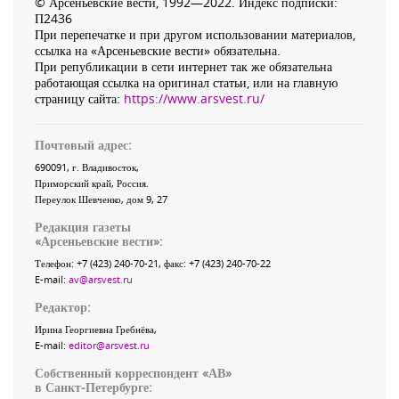
© Арсеньевские вести, 1992—2022. Индекс подписки:
П2436
При перепечатке и при другом использовании материалов,
ссылка на «Арсеньевские вести» обязательна.
При републикации в сети интернет так же обязательна
работающая ссылка на оригинал статьи, или на главную
страницу сайта:
https://www.arsvest.ru/
Почтовый адрес:
690091
, г.
Владивосток
,
Приморский край
,
Россия
.
Переулок Шевченко
, дом 9, 27
Редакция газеты
«
Арсеньевские вести
»:
Телефон:
+7 (423) 240-70-21
, факс:
+7 (423) 240-70-22
E-mail:
av@arsvest.ru
Редактор:
Ирина Георгиевна Гребнёва,
E-mail:
editor@arsvest.ru
Собственный корреспондент «АВ»
в Санкт-Петербурге: