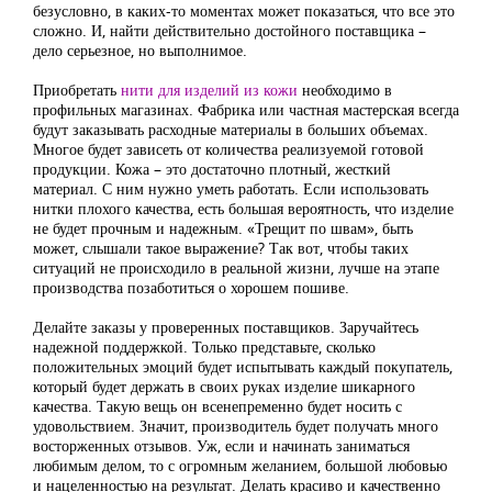
безусловно, в каких-то моментах может показаться, что все это
сложно. И, найти действительно достойного поставщика –
дело серьезное, но выполнимое.
Приобретать
нити для изделий из кожи
необходимо в
профильных магазинах. Фабрика или частная мастерская всегда
будут заказывать расходные материалы в больших объемах.
Многое будет зависеть от количества реализуемой готовой
продукции. Кожа – это достаточно плотный, жесткий
материал. С ним нужно уметь работать. Если использовать
нитки плохого качества, есть большая вероятность, что изделие
не будет прочным и надежным. «Трещит по швам», быть
может, слышали такое выражение? Так вот, чтобы таких
ситуаций не происходило в реальной жизни, лучше на этапе
производства позаботиться о хорошем пошиве.
Делайте заказы у проверенных поставщиков. Заручайтесь
надежной поддержкой. Только представьте, сколько
положительных эмоций будет испытывать каждый покупатель,
который будет держать в своих руках изделие шикарного
качества. Такую вещь он всенепременно будет носить с
удовольствием. Значит, производитель будет получать много
восторженных отзывов. Уж, если и начинать заниматься
любимым делом, то с огромным желанием, большой любовью
и нацеленностью на результат. Делать красиво и качественно