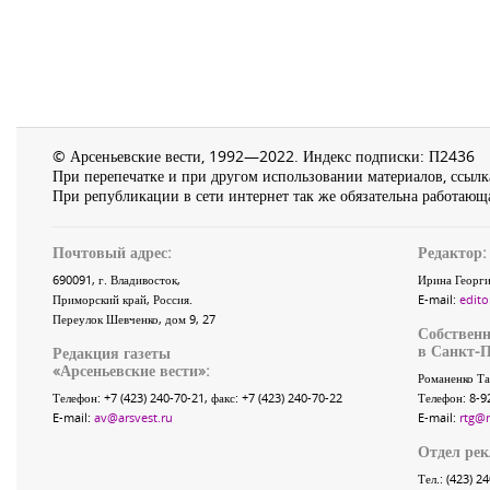
© Арсеньевские вести, 1992—2022. Индекс подписки: П2436
При перепечатке и при другом использовании материалов, ссылка
При републикации в сети интернет так же обязательна работающа
Почтовый адрес:
Редактор:
690091
, г.
Владивосток
,
Ирина Георги
Приморский край
,
Россия
.
E-mail:
edito
Переулок Шевченко
, дом 9, 27
Собственн
в Санкт-П
Редакция газеты
«
Арсеньевские вести
»:
Романенко Та
Телефон:
+7 (423) 240-70-21
, факс:
+7 (423) 240-70-22
Телефон: 8-9
E-mail:
av@arsvest.ru
E-mail:
rtg@
Отдел ре
Тел.: (423) 2