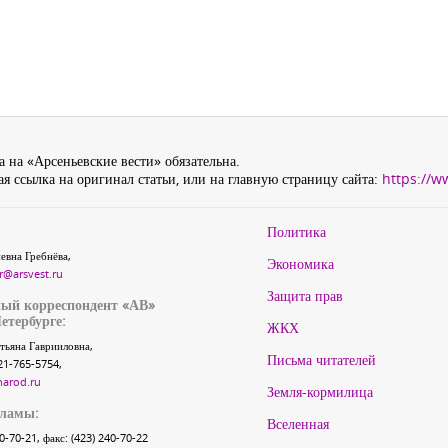
 на «Арсеньевские вести» обязательна.
я ссылка на оригинал статьи, или на главную страницу сайта:
https://w
Политика
евна Гребнёва,
Экономика
r@arsvest.ru
Защита прав
ый корреспондент «АВ»
етербурге:
ЖКХ
тьяна Гаврииловна,
Письма читателей
21-765-5754,
narod.ru
Земля-кормилица
кламы:
Вселенная
40-70-21, факс: (423) 240-70-22