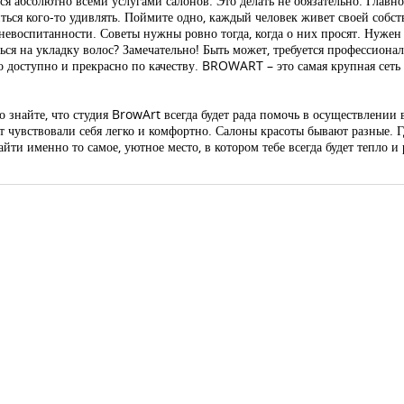
я абсолютно всеми услугами салонов. Это делать не обязательно. Главн
ься кого-то удивлять. Поймите одно, каждый человек живет своей собс
го невоспитанности. Советы нужны ровно тогда, когда о них просят. Нуж
ться на укладку волос? Замечательно! Быть может, требуется профессион
но доступно и прекрасно по качеству. BROWART – это самая крупная сеть
то знайте, что студия BrowArt всегда будет рада помочь в осуществлении 
т чувствовали себя легко и комфортно. Салоны красоты бывают разные. Г
йти именно то самое, уютное место, в котором тебе всегда будет тепло 