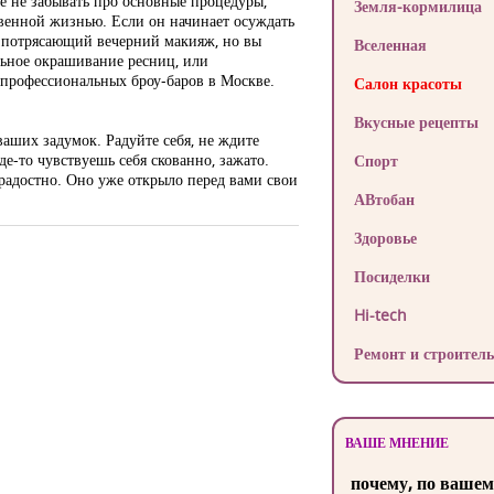
ое не забывать про основные процедуры,
Земля-кормилица
твенной жизнью. Если он начинает осуждать
ен потрясающий вечерний макияж, но вы
Вселенная
альное окрашивание ресниц, или
 профессиональных броу-баров в Москве.
Салон красоты
Вкусные рецепты
ваших задумок. Радуйте себя, не ждите
де-то чувствуешь себя скованно, зажато.
Спорт
и радостно. Оно уже открыло перед вами свои
АВтобан
Здоровье
Посиделки
Hi-tech
Ремонт и строитель
ВАШЕ МНЕНИЕ
почему, по вашем