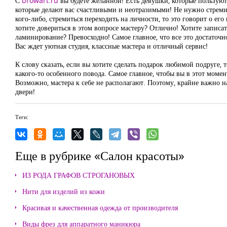
С
browart.ru
вы будете желанной! Есть девушки, которые пользуютс
которые делают вас счастливыми и неотразимыми! Не нужно стремит
кого-либо, стремиться переходить на личности, то это говорит о е
хотите довериться в этом вопросе мастеру? Отлично! Хотите записа
ламинирование? Превосходно! Самое главное, что все это достаточ
Вас ждет уютная студия, классные мастера и отличный сервис!
К слову сказать, если вы хотите сделать подарок любимой подруге, 
какого-то особенного повода. Самое главное, чтобы вы в этот момен
Возможно, мастера к себе не располагают. Поэтому, крайне важно на
двери!
Теги:
Еще в рубрике «Салон красоты»
ИЗ РОДА ГРАФОВ СТРОГАНОВЫХ
Нити для изделий из кожи
Красивая и качественная одежда от производителя
Виды фрез для аппаратного маникюра