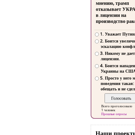
мнению, трамп
отказывает УКР
в лицензии на
производство рак
1. Уважает Путин
2. Боится увелич
эскалацию конфл
3. Никому не дает
лицензии.
4. Боится нападе
Украины на СШ
5. Просто у него 
поведения такая:
обещать и не сдел
Всего проголосовало
1 человек
Прошлые опросы
Наши проект