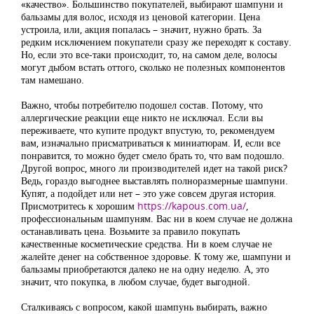
«качество». Большинство покупателей, выбирают шампуни и
бальзамы для волос, исходя из ценовой категории. Цена
устроила, или, акция попалась – значит, нужно брать. За
редким исключением покупатели сразу же переходят к составу.
Но, если это все-таки происходит, то, на самом деле, волосы
могут дыбом встать оттого, сколько не полезных компонентов
там намешано.
Важно, чтобы потребителю подошел состав. Потому, что
аллергические реакции еще никто не исключал. Если вы
переживаете, что купите продукт впустую, то, рекомендуем
вам, изначально присматриваться к миниатюрам. И, если все
понравится, то можно будет смело брать то, что вам подошло.
Другой вопрос, много ли производителей идет на такой риск?
Ведь, гораздо выгоднее выставлять полноразмерные шампуни.
Купят, а подойдет или нет – это уже совсем другая история.
Присмотритесь к хорошим
https://kapous.com.ua/
,
профессиональным шампуням. Вас ни в коем случае не должна
останавливать цена. Возьмите за правило покупать
качественные косметические средства. Ни в коем случае не
жалейте денег на собственное здоровье. К тому же, шампуни и
бальзамы приобретаются далеко не на одну неделю. А, это
значит, что покупка, в любом случае, будет выгодной.
Сталкиваясь с вопросом, какой шампунь выбирать, важно