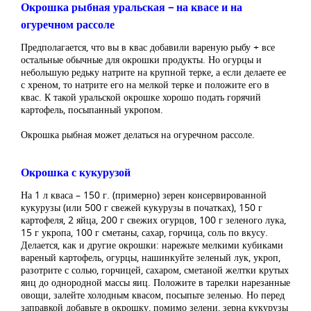
Окрошка рыбная уральская – на квасе и на
огуречном рассоле
Предполагается, что вы в квас добавили вареную рыбу + все
остальные обычные для окрошки продукты. Но огурцы и
небольшую редьку натрите на крупной терке, а если делаете ее
с хреном, то натрите его на мелкой терке и положите его в
квас. К такой уральской окрошке хорошо подать горячий
картофель, посыпанный укропом.
Окрошка рыбная может делаться на огуречном рассоле.
Окрошка с кукурузой
На 1 л кваса – 150 г. (примерно) зерен консервированной
кукурузы (или 500 г свежей кукурузы в початках), 150 г
картофеля, 2 яйца, 200 г свежих огурцов, 100 г зеленого лука,
15 г укропа, 100 г сметаны, сахар, горчица, соль по вкусу.
Делается, как и другие окрошки: нарежьте мелкими кубиками
вареный картофель, огурцы, нашинкуйте зеленый лук, укроп,
разотрите с солью, горчицей, сахаром, сметаной желтки крутых
яиц до однородной массы яиц. Положите в тарелки нарезанные
овощи, залейте холодным квасом, посыпьте зеленью. Но перед
заправкой добавьте в окрошку, помимо зелени, зерна кукурузы