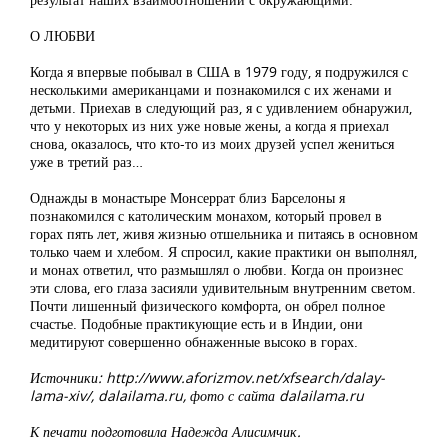
О ЛЮБВИ
Когда я впервые побывал в США в 1979 году, я подружился с
несколькими американцами и познакомился с их женами и
детьми. Приехав в следующий раз, я с удивлением обнаружил,
что у некоторых из них уже новые жены, а когда я приехал
снова, оказалось, что кто-то из моих друзей успел жениться
уже в третий раз…
Однажды в монастыре Монсеррат близ Барселоны я
познакомился с католическим монахом, который провел в
горах пять лет, живя жизнью отшельника и питаясь в основном
только чаем и хлебом. Я спросил, какие практики он выполнял,
и монах ответил, что размышлял о любви. Когда он произнес
эти слова, его глаза засияли удивительным внутренним светом.
Почти лишенный физического комфорта, он обрел полное
счастье. Подобные практикующие есть и в Индии, они
медитируют совершенно обнаженные высоко в горах.
Источники: http://www.aforizmov.net/xfsearch/dalay-
lama-xiv/, dalailama.ru, фото с сайта dalailama.ru
К печати подготовила Надежда Алисимчик.