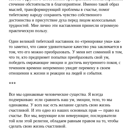
стечение обстоятельств в благоприятное. Именно такой образ
мыслей, трансформирующий проблемы в счастье, помог
тибетскому народу сохранить чувство собственного
достоинства и присутствие духа перед лицом колоссальных
трудностей. Мне лично эти наставления принесли огромную
практическую пользу.
Один великий тибетский наставник по «тренировке ума» как-
то заметил, что самое удивительное качество ума заключается в
том, что его можно преобразовать. У меня нет сомнений в том,
что те, кто предпримет попытки преобразовать свой ум,
победить омрачающие эмоции и достичь внутреннего покоя, с
течением времени непременно увидят перемену в своем
отношении к жизни и реакции на людей и события.
***
Все мы одинаковые человеческие существа. Я всегда
подчеркиваю: если сравнить наш ум, эмоции, тело, то мы
одинаковы. У всех нас есть желание сделать свою жизнь
счастливой. И это одно из наших основных прав — право на
счастье. Все мы, верующие или неверующие, последователи
той или этой религии, обладаем равным правом на то, чтобы
сделать свою жизнь счастливой.