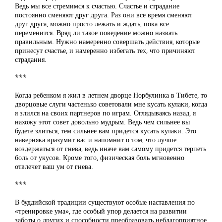
Ведь мы все стремимся к счастью. Счастье и страдание
постоянно сменяют друг друга. Раз они все время сменяют
друг друга, можно просто лежать и ждать, пока все
переменится. Вряд ли такое поведение можно назвать
правильным. Нужно намеренно совершать действия, которые
принесут счастье, и намеренно избегать тех, что причиняют
страдания.
***
Когда ребенком я жил в летнем дворце Норбулинка в Тибете, то
дворцовые слуги частенько советовали мне кусать кулаки, когда
я злился на своих партнеров по играм. Оглядываясь назад, я
нахожу этот совет довольно мудрым. Ведь чем сильнее вы
будете злиться, тем сильнее вам придется кусать кулаки. Это
наверняка вразумит вас и напомнит о том, что лучше
воздержаться от гнева, ведь иначе вам самому придется терпеть
боль от укусов. Кроме того, физическая боль мгновенно
отвлечет ваш ум от гнева.
***
В буддийской традиции существуют особые наставления по
«тренировке ума», где особый упор делается на развитии
заботы о других и способности преобразовать неблагоприятное