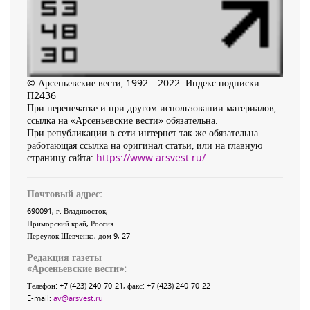
© Арсеньевские вести, 1992—2022. Индекс подписки:
П2436
При перепечатке и при другом использовании материалов,
ссылка на «Арсеньевские вести» обязательна.
При републикации в сети интернет так же обязательна
работающая ссылка на оригинал статьи, или на главную
страницу сайта:
https://www.arsvest.ru/
Почтовый адрес:
690091
, г.
Владивосток
,
Приморский край
,
Россия
.
Переулок Шевченко
, дом 9, 27
Редакция газеты
«
Арсеньевские вести
»:
Телефон:
+7 (423) 240-70-21
, факс:
+7 (423) 240-70-22
E-mail:
av@arsvest.ru