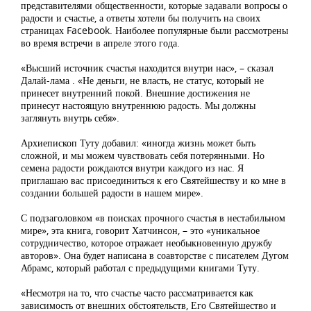
представителями общественности, которые задавали вопросы о
радости и счастье, а ответы хотели бы получить на своих
страницах Facebook. Наиболее популярные были рассмотрены
во время встречи в апреле этого года.
«Высший источник счастья находится внутри нас», – сказал
Далай-лама . «Не деньги, не власть, не статус, который не
принесет внутренний покой. Внешние достижения не
принесут настоящую внутреннюю радость. Мы должны
заглянуть внутрь себя».
Архиепископ Туту добавил: «иногда жизнь может быть
сложной, и мы можем чувствовать себя потерянными. Но
семена радости рождаются внутри каждого из нас. Я
приглашаю вас присоединиться к его Святейшеству и ко мне в
создании большей радости в нашем мире».
С подзаголовком «в поисках прочного счастья в нестабильном
мире», эта книга, говорит Хатчинсон, – это «уникальное
сотрудничество, которое отражает необыкновенную дружбу
авторов». Она будет написана в соавторстве с писателем Дугом
Абрамс, который работал с предыдущими книгами Туту.
«Несмотря на то, что счастье часто рассматривается как
зависимость от внешних обстоятельств, Его Святейшество и