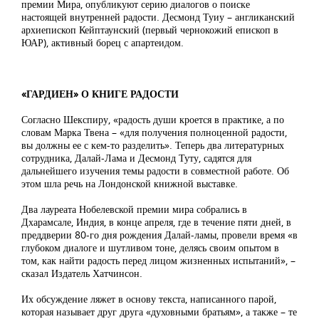
премии Мира, опубликуют серию диалогов о поиске
настоящей внутренней радости. Десмонд Туиу – англиканский
архиепископ Кейптаунский (первый чернокожий епископ в
ЮАР), активный борец с апартеидом.
«ГАРДИЕН» О КНИГЕ РАДОСТИ
Согласно Шекспиру, «радость души кроется в практике, а по
словам Марка Твена – «для получения полноценной радости,
вы должны ее с кем-то разделить». Теперь два литературных
сотрудника, Далай-Лама и Десмонд Туту, садятся для
дальнейшего изучения темы радости в совместной работе. Об
этом шла речь на Лондонской книжной выставке.
Два лауреата Нобелевской премии мира собрались в
Дхарамсале, Индия, в конце апреля, где в течение пяти дней, в
преддверии 80-го дня рождения Далай-ламы, провели время «в
глубоком диалоге и шутливом тоне, делясь своим опытом в
том, как найти радость перед лицом жизненных испытаний», –
сказал Издатель Хатчинсон.
Их обсуждение ляжет в основу текста, написанного парой,
которая называет друг друга «духовными братьям», а также – те