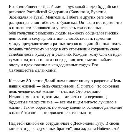
Его Святейшество Далай-лама – духовный лидер буддийских
регионов Российской Федерации (Калмыкии, Бурятии,
Забайкалья и Тувы), Монголии, Тибета и других регионов
распространения тибетского буддизма. Он часто повторяет, что
в нынешнем воплощении у него есть три основных
обязательства: разъяснять людям важность общечеловеческих
ценностей и секулярной этики, способствовать гармонии
между представителями разных вероисповеданий и оказывать
помощь тибетскому народу в его стремлении сохранить свою
самобытность, культуру и религию. Каждый, кому близки идеи
гуманизма, ненасилия и сострадания, непременно найдет
опору и вдохновение в каждодневных трудах Его
Святейшества Далай-ламы.
К своему 80-летию Далай-лама пишет книгу о радости: «Цель
наших жизней — быть счастливыми. Я считаю, что основная
цель человеческой жизни — счастье. Это очевидно.
Независимо от того, кто мы — атеисты или верующие,
буддисты или христиане, — все мы ищем чего-то лучшего в
жизни. Таким образом, по моему мнению, основное движение
в нашей жизни — это движение к счастью…».
Над этой книгой он сотрудничает с Десмондом Туту. В своей
книге эти двое «духовных братьев", два лауреата Нобелевской