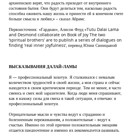
архиепископ верят, что радость приходит от внутреннего
состояния бытия. Они будут делиться тем, насколько радость
способна оживить нашу жизнь и принести ей в конечном счете
больше смысла и любви,» – сказал Абрамс.
Первоисточник: «Гардиан», Алисон Флуд «Tutu Dalai Lama
and Desmond collaborate on Book of Joy The two
‘spiritual brothers’ are to publish a series of dialogues on
finding ‘real inner joyfulness’, перевод Юлии Синицыной
ВЫСКАЗЫВАНИЯ ДАЛАЙ-ЛАМЫ
Я — профессиональный хохотун. Я сталкивался с немалым
количеством трудностей в своей жизни, а моя страна и сейчас
находится в своем критическом периоде. Тем не менее, я часто
смеюсь и смех мой заразителен. Когда люди меня спрашивают,
как я нахожу силы для смеха в такой ситуации, я отвечаю: я
профессиональный хохотун.
Отрицательные мысли и чувства ведут к страданию и
болезненным переживаниям, а положительные – ведут к
счастью. Именно по этой причине положительным эмоциям
отдается предпочтение и именно их рекомендуется развивать.