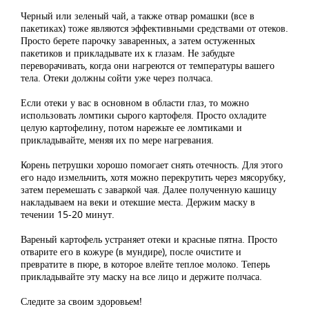
Черный или зеленый чай, а также отвар ромашки (все в
пакетиках) тоже являются эффективными средствами от отеков.
Просто берете парочку заваренных, а затем остуженных
пакетиков и прикладывате их к глазам. Не забудьте
переворачивать, когда они нагреются от температуры вашего
тела. Отеки должны сойти уже через полчаса.
Если отеки у вас в основном в области глаз, то можно
использовать ломтики сырого картофеля. Просто охладите
целую картофелину, потом нарежьте ее ломтиками и
прикладывайте, меняя их по мере нагревания.
Корень петрушки хорошо помогает снять отечность. Для этого
его надо измельчить, хотя можно перекрутить через мясорубку,
затем перемешать с заваркой чая. Далее полученную кашицу
накладываем на веки и отекшие места. Держим маску в
течении 15-20 минут.
Вареный картофель устраняет отеки и красные пятна. Просто
отварите его в кожуре (в мундире), после очистите и
превратите в пюре, в которое влейте теплое молоко. Теперь
прикладывайте эту маску на все лицо и держите полчаса.
Следите за своим здоровьем!