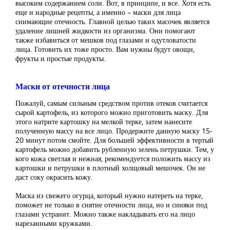
высоким содержанием соли. Вот, в принципе, и все. Хотя есть
еще и народные рецепты, а именно – маски для лица
снимающие отечность. Главной целью таких масочек является
удаление лишней жидкости из организма. Они помогают
также избавиться от мешков под глазами и одутловатости
лица. Готовить их тоже просто. Вам нужны будут овощи,
фрукты и простые продукты.
Маски от отечности лица
Пожалуй, самым сильным средством против отеков считается
сырой картофель, из которого можно приготовить маску. Для
этого натрите картошку на мелкой терке, затем нанесите
полученную массу на все лицо. Продержите данную маску 15-
20 минут потом смойте. Для большей эффективности в тертый
картофель можно добавить рубленную зелень петрушки. Тем, у
кого кожа светлая и нежная, рекомендуется положить массу из
картошки и петрушки в плотный холщовый мешочек. Он не
даст соку окрасить кожу.
Маска из свежего огурца, который нужно натереть на терке,
поможет не только в снятие отечности лица, но и синяки под
глазами устранит. Можно также накладывать его на лицо
нарезанными кружками.