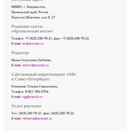
690091
, г.
Владивосток
,
Приморский край
,
Россия
.
Переулок Шевченко
, дом 9, 27
Редакция газеты
«
Арсеньевские вести
»:
Телефон:
+7 (423) 240-70-21
, факс:
+7 (423) 240-70-22
E-mail:
av@arsvest.ru
Редактор:
Ирина Георгиевна Гребнёва,
E-mail:
editor@arsvest.ru
Собственный корреспондент «АВ»
в Санкт-Петербурге:
Романенко Татьяна Гаврииловна,
Телефон: 8-921-765-5754,
E-mail:
rtg@narod.ru
Отдел рекламы:
Тел.: (423) 240-70-21, факс: (423) 240-70-22
E-mail:
reklama@arsvest.ru