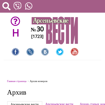
30
№
H
[1723]
Главная страница
Архив номеров
Архив
Арсеньевские вести
Архив старых но
Арсеньевские вести