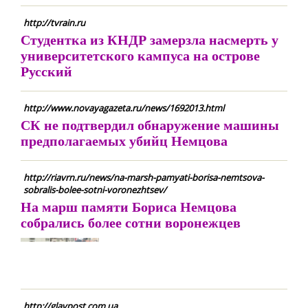
http://tvrain.ru
Студентка из КНДР замерзла насмерть у
университетского кампуса на острове
Русский
http://www.novayagazeta.ru/news/1692013.html
СК не подтвердил обнаружение машины
предполагаемых убийц Немцова
http://riavrn.ru/news/na-marsh-pamyati-borisa-nemtsova-
sobralis-bolee-sotni-voronezhtsev/
На марш памяти Бориса Немцова
собрались более сотни воронежцев
http://glavpost.com.ua