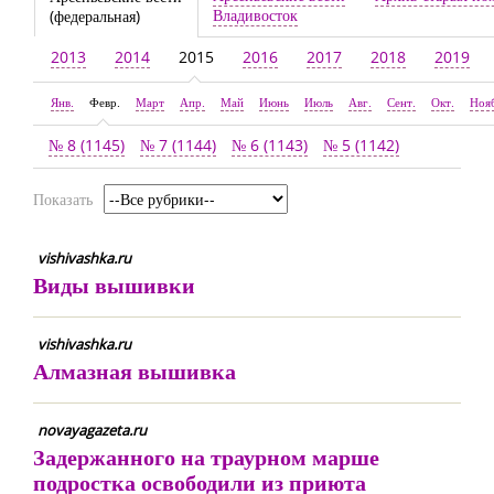
Владивосток
(федеральная)
2013
2014
2015
2016
2017
2018
2019
Янв.
Февр.
Март
Апр.
Май
Июнь
Июль
Авг.
Сент.
Окт.
Ноя
№ 8 (1145)
№ 7 (1144)
№ 6 (1143)
№ 5 (1142)
Показать
vishivashka.ru
Виды вышивки
vishivashka.ru
Алмазная вышивка
novayagazeta.ru
Задержанного на траурном марше
подростка освободили из приюта