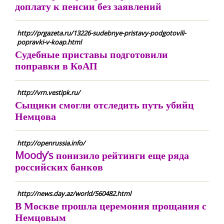
доплату к пенсии без заявлений
http://prgazeta.ru/13226-sudebnye-pristavy-podgotovili-
popravki-v-koap.html
Судебные приставы подготовили
поправки в КоАП
http://vrn.vestipk.ru/
Сыщики смогли отследить путь убийц
Немцова
http://openrussia.info/
Moody’s понизило рейтинги еще ряда
российских банков
http://news.day.az/world/560482.html
В Москве прошла церемония прощания с
Немцовым