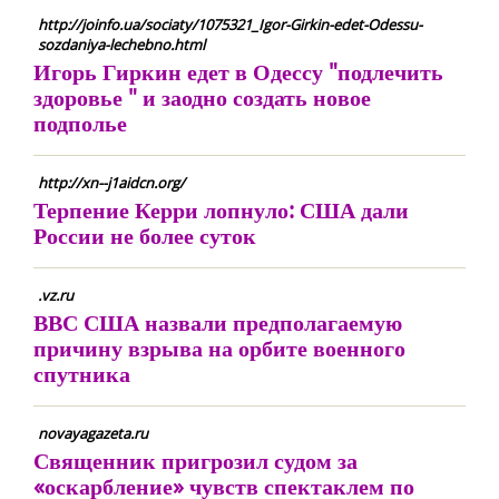
http://joinfo.ua/sociaty/1075321_Igor-Girkin-edet-Odessu-
sozdaniya-lechebno.html
Игорь Гиркин едет в Одессу "подлечить
здоровье " и заодно создать новое
подполье
http://xn--j1aidcn.org/
Терпение Керри лопнуло: США дали
России не более суток
.vz.ru
ВВС США назвали предполагаемую
причину взрыва на орбите военного
спутника
novayagazeta.ru
Священник пригрозил судом за
«оскарбление» чувств спектаклем по