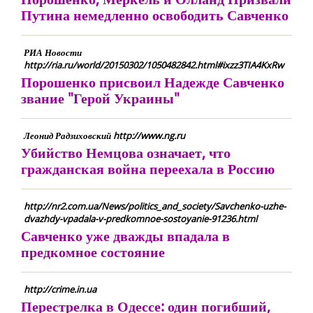
Путина немедленно освободить Савченко
РИА Новости
http://ria.ru/world/20150302/1050482842.html#ixzz3TIA4KxRw
Порошенко присвоил Надежде Савченко
звание "Герой Украины"
Леонид Радзиховский http://www.ng.ru
Убийство Немцова означает, что
гражданская война переехала в Россию
http://nr2.com.ua/News/politics_and_society/Savchenko-uzhe-
dvazhdy-vpadala-v-predkomnoe-sostoyanie-91236.html
Савченко уже дважды впадала в
предкомное состояние
http://crime.in.ua
Перестрелка в Одессе: один погибший,