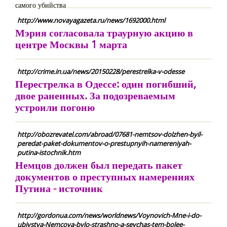
http://www.novayagazeta.ru/news/1692000.html
Мэрия согласовала траурную акцию в
центре Москвы 1 марта
http://crime.in.ua/news/20150228/perestrelka-v-odesse
Перестрелка в Одессе: один погибший,
двое раненных. За подозреваемым
устроили погоню
http://obozrevatel.com/abroad/07681-nemtsov-dolzhen-byil-
peredat-paket-dokumentov-o-prestupnyih-namereniyah-
putina-istochnik.htm
Немцов должен был передать пакет
документов о преступных намерениях
Путина - источник
http://gordonua.com/news/worldnews/Voynovich-Mne-i-do-
ubiystva-Nemcova-bylo-strashno-a-seychas-tem-bolee-