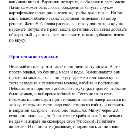
кончиком вилки. Вареники не варите, а обжарьте в раст. масле.
Начинка может быть любая: обжаренная капуста с луком,
картофельное пюре, рис с зеленью, грибы, даже тыква. Но так
как с тыквой обычно таких вареников не делают, то автор
рецепта Женя Небайлова рассказала: тыкву очистите и крупно
нарежьте, потушите в раст. масле до готовности, затем добавьте
обжаренный лук, посолите, поперчите, можно добавить зелень
по вкусу.
Простенькие тупоськи
Не ломайте голову, что такое таинственные тупоськи. А это
просто оладьи, но без яиц, масла и воды. Замешиваются они
просто на молоке, соль –по вкусу. дрожжи или закваску из
теста разведите в тепловатом молоке, взбейте и постепенно.
Небольшими порциями добавляйте муку, растирая её, чтобы не
было комков, и всё время взбивайте. Тесто должно стать
похожим на сметану, а при взбивании начнёт навёртываться на
ложку, теперь это тесто надо ещё немножко взбить и оставить
в закрытой кастрюле, чтобы оно подошло. Минут через 20,
если оно поднялось, то берите его с краёв ложкой, не мешая и
не давя, и жарьте на сковороде свои тупоськи! Приятного
аппетита! И напишите Домовому, понравились ли они вам.