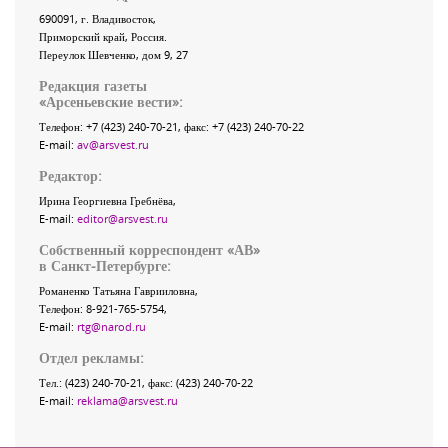
690091
, г.
Владивосток
,
Приморский край
,
Россия
.
Переулок Шевченко
, дом 9, 27
Редакция газеты
«
Арсеньевские вести
»:
Телефон:
+7 (423) 240-70-21
, факс:
+7 (423) 240-70-22
E-mail:
av@arsvest.ru
Редактор:
Ирина Георгиевна Гребнёва,
E-mail:
editor@arsvest.ru
Собственный корреспондент «АВ»
в Санкт-Петербурге:
Романенко Татьяна Гаврииловна,
Телефон: 8-921-765-5754,
E-mail:
rtg@narod.ru
Отдел рекламы:
Тел.: (423) 240-70-21, факс: (423) 240-70-22
E-mail:
reklama@arsvest.ru