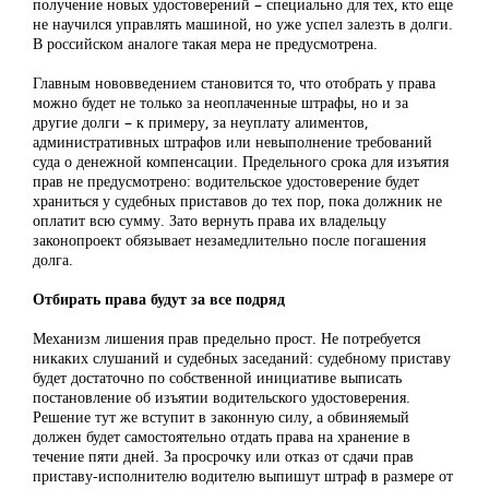
получение новых удостоверений – специально для тех, кто еще
не научился управлять машиной, но уже успел залезть в долги.
В российском аналоге такая мера не предусмотрена.
Главным нововведением становится то, что отобрать у права
можно будет не только за неоплаченные штрафы, но и за
другие долги – к примеру, за неуплату алиментов,
административных штрафов или невыполнение требований
суда о денежной компенсации. Предельного срока для изъятия
прав не предусмотрено: водительское удостоверение будет
храниться у судебных приставов до тех пор, пока должник не
оплатит всю сумму. Зато вернуть права их владельцу
законопроект обязывает незамедлительно после погашения
долга.
Отбирать права будут за все подряд
Механизм лишения прав предельно прост. Не потребуется
никаких слушаний и судебных заседаний: судебному приставу
будет достаточно по собственной инициативе выписать
постановление об изъятии водительского удостоверения.
Решение тут же вступит в законную силу, а обвиняемый
должен будет самостоятельно отдать права на хранение в
течение пяти дней. За просрочку или отказ от сдачи прав
приставу-исполнителю водителю выпишут штраф в размере от