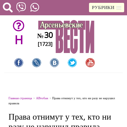
РУБРИКИ
30
№
H
[1723]
Главная страница
АВтобан
Права отнимут у тех, кто ни разу не нарушил
правила
Права отнимут у тех, кто ни
разу не нарушил правила