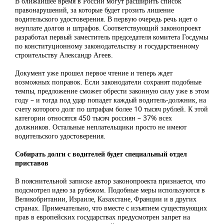
В ближайшее время в России могут расширить список
правонарушений, за которые будет грозить лишение
водительского удостоверения. В первую очередь речь идет о
неуплате долгов и штрафов. Соответствующий законопроект
разработал первый заместитель председателя комитета Госдумы
по конституционному законодательству и государственному
строительству Александр Агеев.
Документ уже прошел первое чтение и теперь ждет
возможных поправок. Если законодатели сохранят подобные
темпы, предложение сможет обрести законную силу уже в этом
году – и тогда под удар попадет каждый водитель-должник, на
счету которого долг по штрафам более 10 тысяч рублей. К этой
категории относятся 450 тысяч россиян – 37% всех
должников. Остальные неплательщики просто не имеют
водительского удостоверения.
Собирать долги с водителей будет специальный отдел
приставов
В пояснительной записке автор законопроекта признается, что
подсмотрел идею за рубежом. Подобные меры используются в
Великобритании, Израиле, Казахстане, Франции и в других
странах. Примечательно, что вместе с изъятием существующих
прав в европейских государствах предусмотрен запрет на