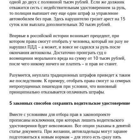
одной до двух с половиной тысяч рублей. Если же должник
отважится сесть с недействительным удостоверением за руль,
то полиция выпишет ему еще один штраф за управление
автомобилем без прав. Здесь нарушителю грозит арест на 15
суток или выплата дополнительных 30 тысяч рублей.
Впервые в российской истории возникает прецедент, при
котором права смогут отобрать у человека, который ни разу не
нарушил ПДД – а может, и вовсе не садился за руль после
окончания автошколы. Достаточно проиграть суд о
возмещении морального вреда на сумму от 10 тысяч рублей,
после чего никому ничего не платить – и прав не станет.
Разумеется, неуплата традиционных штрафов приведет к таким
же последствиям. К примеру, отобрать права смогут за семерых
непропущенных пешеходов при условии, что виновный
принципиально отказывается оплачивать штрафы.
5 законных способов сохранить водительское удостоверение
Вместе с условиями для отбора прав в законопроекте
прописаны исключения, при которых лишить водительского
удостоверения будет невозможно. Все опции указаны в девятой
статье документа. При желании, автовладельцы могут заранее
подготовиться к новым нормам – для этого есть сразу пять