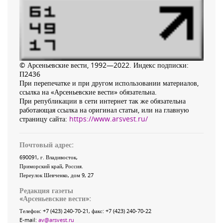
© Арсеньевские вести, 1992—2022. Индекс подписки:
П2436
При перепечатке и при другом использовании материалов,
ссылка на «Арсеньевские вести» обязательна.
При републикации в сети интернет так же обязательна
работающая ссылка на оригинал статьи, или на главную
страницу сайта:
https://www.arsvest.ru/
Почтовый адрес:
690091
, г.
Владивосток
,
Приморский край
,
Россия
.
Переулок Шевченко
, дом 9, 27
Редакция газеты
«
Арсеньевские вести
»:
Телефон:
+7 (423) 240-70-21
, факс:
+7 (423) 240-70-22
E-mail:
av@arsvest.ru