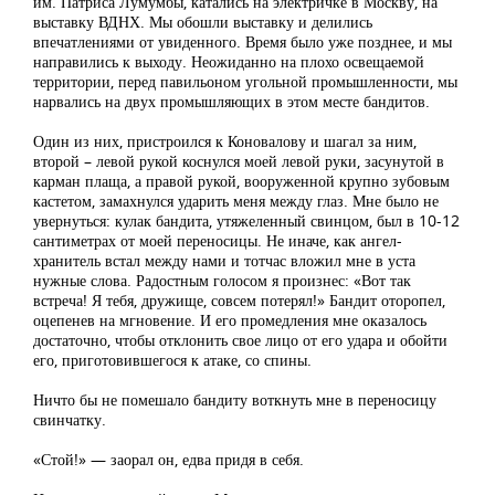
им. Патриса Лумумбы, катались на электричке в Москву, на
выставку ВДНХ. Мы обошли выставку и делились
впечатлениями от увиденного. Время было уже позднее, и мы
направились к выходу. Неожиданно на плохо освещаемой
территории, перед павильоном угольной промышленности, мы
нарвались на двух промышляющих в этом месте бандитов.
Один из них, пристроился к Коновалову и шагал за ним,
второй – левой рукой коснулся моей левой руки, засунутой в
карман плаща, а правой рукой, вооруженной крупно зубовым
кастетом, замахнулся ударить меня между глаз. Мне было не
увернуться: кулак бандита, утяжеленный свинцом, был в 10-12
сантиметрах от моей переносицы. Не иначе, как ангел-
хранитель встал между нами и тотчас вложил мне в уста
нужные слова. Радостным голосом я произнес: «Вот так
встреча! Я тебя, дружище, совсем потерял!» Бандит оторопел,
оцепенев на мгновение. И его промедления мне оказалось
достаточно, чтобы отклонить свое лицо от его удара и обойти
его, приготовившегося к атаке, со спины.
Ничто бы не помешало бандиту воткнуть мне в переносицу
свинчатку.
«Стой!» — заорал он, едва придя в себя.