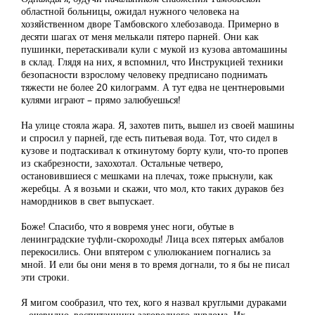
областной больницы, ожидал нужного человека на
хозяйственном дворе Тамбовского хлебозавода. Примерно в
десяти шагах от меня мелькали пятеро парней. Они как
пушинки, перетаскивали кули с мукой из кузова автомашины
в склад. Глядя на них, я вспомнил, что Инструкцией техники
безопасности взрослому человеку предписано поднимать
тяжести не более 20 килограмм. А тут едва не центнеровыми
кулями играют – прямо залюбуешься!
На улице стояла жара. Я, захотев пить, вышел из своей машины
и спросил у парней, где есть питьевая вода. Тот, что сидел в
кузове и подтаскивал к откинутому борту кули, что-то пропев
из скабрезности, захохотал. Остальные четверо,
остановившиеся с мешками на плечах, тоже прыснули, как
жеребцы. А я возьми и скажи, что мол, кто таких дураков без
намордников в свет выпускает.
Боже! Спасибо, что я вовремя унес ноги, обутые в
ленинградские туфли-скороходы! Лица всех пятерых амбалов
перекосились. Они впятером с улюлюканием погнались за
мной. И ели бы они меня в то время догнали, то я бы не писал
эти строки.
Я мигом сообразил, что тех, кого я назвал круглыми дураками
– очевидно, воспитанники загородного дурдома. Их