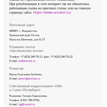
При републикации в сети интернет так же обязательна
работающая ссылка на оригинал статьи, или на главную
страницу сайта:
https://www.arsvest.ru/
Почтовый адрес:
690091
, г.
Владивосток
,
Приморский край
,
Россия
.
Переулок Шевченко
, дом 9, 27
Редакция газеты
«
Арсеньевские вести
»:
Телефон:
+7 (423) 240-70-21
, факс:
+7 (423) 240-70-22
E-mail:
av@arsvest.ru
Редактор:
Ирина Георгиевна Гребнёва,
E-mail:
editor@arsvest.ru
Собственный корреспондент «АВ»
в Санкт-Петербурге:
Романенко Татьяна Гаврииловна,
Телефон: 8-921-765-5754,
E-mail:
rtg@narod.ru