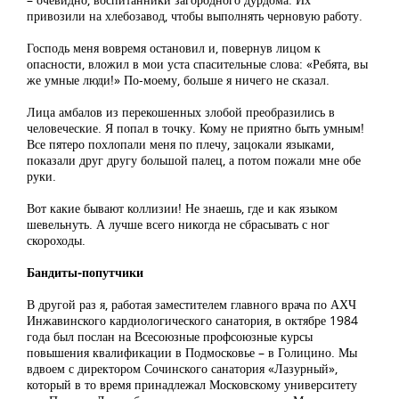
привозили на хлебозавод, чтобы выполнять черновую работу.
Господь меня вовремя остановил и, повернув лицом к
опасности, вложил в мои уста спасительные слова: «Ребята, вы
же умные люди!» По-моему, больше я ничего не сказал.
Лица амбалов из перекошенных злобой преобразились в
человеческие. Я попал в точку. Кому не приятно быть умным!
Все пятеро похлопали меня по плечу, зацокали языками,
показали друг другу большой палец, а потом пожали мне обе
руки.
Вот какие бывают коллизии! Не знаешь, где и как языком
шевельнуть. А лучше всего никогда не сбрасывать с ног
скороходы.
Бандиты-попутчики
В другой раз я, работая заместителем главного врача по АХЧ
Инжавинского кардиологического санатория, в октябре 1984
года был послан на Всесоюзные профсоюзные курсы
повышения квалификации в Подмосковье – в Голицино. Мы
вдвоем с директором Сочинского санатория «Лазурный»,
который в то время принадлежал Московскому университету