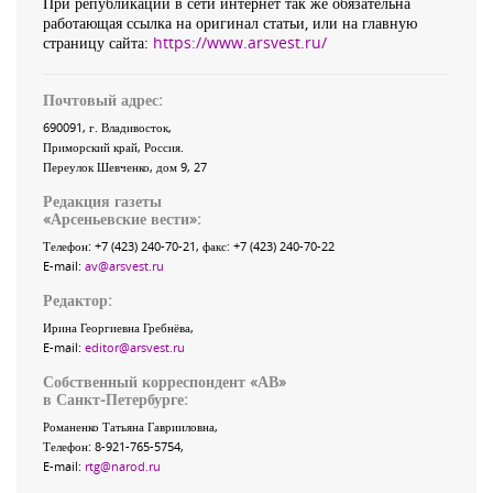
При републикации в сети интернет так же обязательна
работающая ссылка на оригинал статьи, или на главную
страницу сайта:
https://www.arsvest.ru/
Почтовый адрес:
690091
, г.
Владивосток
,
Приморский край
,
Россия
.
Переулок Шевченко
, дом 9, 27
Редакция газеты
«
Арсеньевские вести
»:
Телефон:
+7 (423) 240-70-21
, факс:
+7 (423) 240-70-22
E-mail:
av@arsvest.ru
Редактор:
Ирина Георгиевна Гребнёва,
E-mail:
editor@arsvest.ru
Собственный корреспондент «АВ»
в Санкт-Петербурге:
Романенко Татьяна Гаврииловна,
Телефон: 8-921-765-5754,
E-mail:
rtg@narod.ru