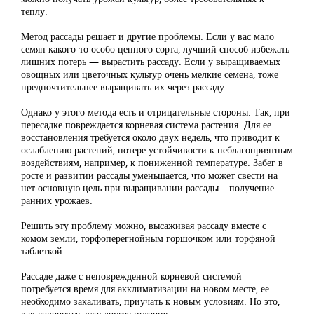
теплу.
Метод рассады решает и другие проблемы. Если у вас мало
семян какого-то особо ценного сорта, лучший способ избежать
лишних потерь — вырастить рассаду. Если у выращиваемых
овощных или цветочных культур очень мелкие семена, тоже
предпочтительнее выращивать их через рассаду.
Однако у этого метода есть и отрицательные стороны. Так, при
пересадке повреждается корневая система растения. Для ее
восстановления требуется около двух недель, что приводит к
ослаблению растений, потере устойчивости к неблагоприятным
воздействиям, например, к пониженной температуре. Забег в
росте и развитии рассады уменьшается, что может свести на
нет основную цель при выращивании рассады – получение
ранних урожаев.
Решить эту проблему можно, высаживая рассаду вместе с
комом земли, торфоперегнойным горшочком или торфяной
таблеткой.
Рассаде даже с неповрежденной корневой системой
потребуется время для акклиматизации на новом месте, ее
необходимо закаливать, приучать к новым условиям. Но это,
как говорится, уже другая история.