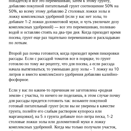
попадется) и все это перемешиваю, затем к этому грунту,
добавляю покупной питательный грунт соотношение 50% на
50%, ко всему этому добавляю 2 столовых ложки золы и
ложку комплексных удобрений (если у вас нет золы, то
добавьте 1-2 ложки доломитовой муки, и чуть увеличьте дозу
комплексных удобрений) — все это перемешиваю, поливаю
водой и оставляю стоять на два-три дня. Когда приходит время
посева, грунт еще раз тщательно перемешиваю и раскладываю
по лоткам.
Второй раз почва готовится, когда приходит время пикировки
рассады. Если с рассадой томатов все в порядке, то грунт
готовлю по тому же рецепту, что для посева, а если рассада
начала вытягиваться, то уменьшаю дозу золы – 1 ложку на 10
литров и вместо комплекcного удобрения добавляю калийно-
фосфорное.
Если у вас по каким-то причинам не заготовлена «родная
земля» с участка, то ничего не поделаешь, в этом случае почву
для рассады придется готовить так: возьмите покупной
готовый питательный грунт (если вы не уверены в качестве
грунта, полейте его слабым раствором купороса или
марганцовки), на 5 л грунта добавьте пол-литра песка, 1-2
столовые ложки золы или доломитовой муки и ложку
комплексных удобрений. Когда мы только получали участок,