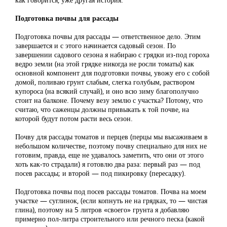
Подготовка почвы для рассады
Подготовка почвы для рассады — ответственное дело. Этим
завершается и с этого начинается садовый сезон. По
завершении садового сезона я набираю с грядки из-под гороха
ведро земли (на этой грядке никогда не росли томаты) как
основной компонент для подготовки почвы, увожу его с собой
домой, поливаю грунт слабым, слегка голубым, раствором
купороса (на всякий случай), и оно всю зиму благополучно
стоит на балконе. Почему везу землю с участка? Потому, что
считаю, что саженцы должны привыкать к той почве, на
которой будут потом расти весь сезон.
Почву для рассады томатов и перцев (перцы мы высаживаем в
небольшом количестве, поэтому почву специально для них не
готовим, правда, еще не удавалось заметить, что они от этого
хоть как-то страдали) я готовлю два раза: первый раз — под
посев рассады; и второй — под пикировку (пересадку).
Подготовка почвы под посев рассады томатов. Почва на моем
участке — суглинок, (если копнуть не на грядках, то — чистая
глина), поэтому на 5 литров «своего» грунта я добавляю
примерно пол-литра строительного или речного песка (какой