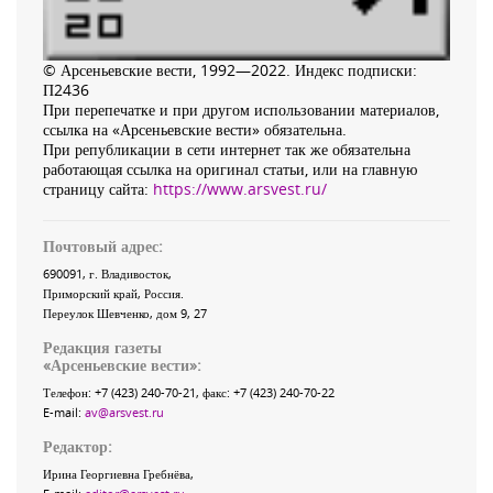
© Арсеньевские вести, 1992—2022. Индекс подписки:
П2436
При перепечатке и при другом использовании материалов,
ссылка на «Арсеньевские вести» обязательна.
При републикации в сети интернет так же обязательна
работающая ссылка на оригинал статьи, или на главную
страницу сайта:
https://www.arsvest.ru/
Почтовый адрес:
690091
, г.
Владивосток
,
Приморский край
,
Россия
.
Переулок Шевченко
, дом 9, 27
Редакция газеты
«
Арсеньевские вести
»:
Телефон:
+7 (423) 240-70-21
, факс:
+7 (423) 240-70-22
E-mail:
av@arsvest.ru
Редактор:
Ирина Георгиевна Гребнёва,