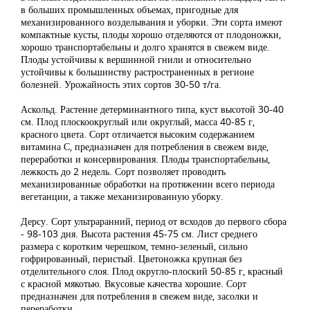
в больших промышленных объемах, пригодные для
механизированного возделывания и уборки. Эти сорта имеют
компактные кусты, плоды хорошо отделяются от плодоножки,
хорошо транспортабельны и долго хранятся в свежем виде.
Плоды устойчивы к вершинной гнили и относительно
устойчивы к большинству растространенных в регионе
болезней. Урожайность этих сортов 30-50 т/га.
Аскольд. Растение детерминантного типа, куст высотой 30-40
см. Плод плоскоокруглый или округлый, масса 40-85 г,
красного цвета. Сорт отличается высоким содержанием
витамина С, предназначен для потребления в свежем виде,
переработки и консервирования. Плоды транспортабельны,
лежкость до 2 недель. Сорт позволяет проводить
механизированные обработки на протяжении всего периода
вегетанции, а также механизированную уборку.
Дерсу. Сорт ультраранний, период от всходов до первого сбора
- 98-103 дня. Высота растения 45-75 см. Лист среднего
размера с коротким черешком, темно-зеленый, сильно
гофрированный, перистый. Цветоножка крупная без
отделительного слоя. Плод округло-плоский 50-85 г, красный
с красной мякотью. Вкусовые качества хорошие. Сорт
предназначен для потребления в свежем виде, засолки и
переработки.