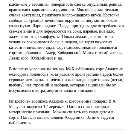
клювиком у вершины, поверхность слегка опушенная, ровная,
оранжевая с карминовым румянцем. Мякоть сочная, нежная,
слегка хрустящая, приятного кисло-сладкого вкуса. Косточка
свободная, средней величины, округло-вытянутая, по бокам
сплюснутая. Ядро сладкое. Плоды пригодны для потребления в
свежем виде и для переработки на соки, варенье, повидло,
джем, компоты, сухофрукты. Плоды лежкие, в комнатных
условиях сохраняются больше недели, не теряя вкусовых
качеств и внешнего вида. Сорт самобесплодный, опыляется
сортами абрикоса – Амур, Хабаровский, Минусинский янтарь,
Левицкого, Юбилейный и др.
В полевых условиях на землях КФХ «Абрикос» сорт Академик
ежегодно плодоносит, хотя условия произрастания здесь более
суровые, чем на дачах: очень низкое плодородие почвы (пески,
щебень), нет строений и заборов, которые защищали бы от
иссушающего ветра, дефицит воды и внимания.
Из косточек абрикоса Академик, которые мне подарил В.А.
Марусич, выросло 12 деревьев. Одно из них повторило
материнские признаки. Можно считать его кандидатом в
сорта. Назвали мы его Сеянец Академика. За ним ведутся
наблюдения.