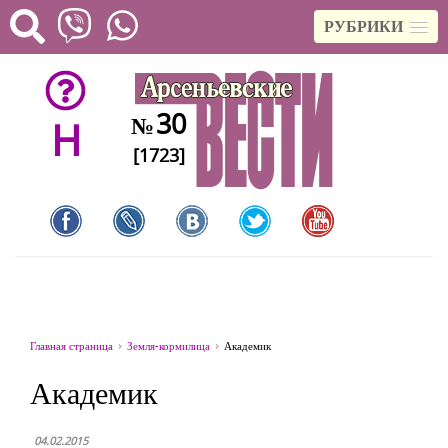
РУБРИКИ
30
№
H
[1723]
Главная страница
Земля-кормилица
Академик
Академик
04.02.2015