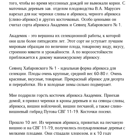
того, чтобы во время муссонных дождей не вымокали корни. С
маточных деревьев зав. отделом плодоводства В.А. Марусич
нарезал для нас черенки сливы и абрикоса, черного абрикоса
(сливо-абрикос) и других косточковых. Особо ценными он
считал сорта абрикоса Академик и Сеянец Хабаровского № 1.
Академик - это вершина их селекционной работы, к которой
они шли более пятидесяти лет. Этот сорт не уступает лучшим
мировым образцам по величине плода, товарному виду, вкусу,
строению мякоти и урожайности. А по морозостойкости
приближается к дикому маньчжурскому абрикосу.
Сеянец Хабаровского № 1 - идеальная форма абрикоса для
селекции. Плоды очень крупные, средний вес 60-80 г. Очень
красивые, вкусные, товарные. Прекрасный абрикос для десерта
и переработки. Но в холодные зимы сильно подмерзает.
Мне подарили горсть косточек абрикоса Академик. Приехав
домой, я привил черенки в кроны деревьев и на сеянцы сливы,
абрикоса, вишни войлочной, вишни песчаной, а также сливо-
вишневый гибрид Путова СВГ 11-19. Косточки посеял.
Прошло 10 лет. Из черенков абрикоса, привитых на песчаную
вишню и на СВГ 11-19, получились полукарликовые деревья с
мелкими плодами. Они страдали хлорозом, и к 10 году