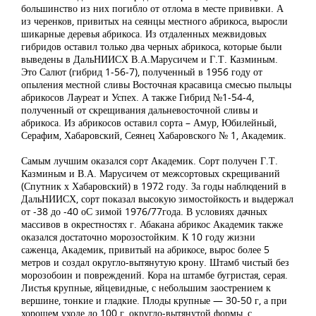
большинство из них погибло от отлома в месте прививки. А
из черенков, привитых на сеянцы местного абрикоса, выросли
шикарные деревья абрикоса. Из отдаленных межвидовых
гибридов оставил только два черных абрикоса, которые были
выведены в ДальНИИСХ В.А.Марусичем и Г.Т. Казминым.
Это Салют (гибрид 1-56-7), полученный в 1956 году от
опыления местной сливы Восточная красавица смесью пыльцы
абрикосов Лауреат и Успех. А также Гибрид №1-54-4,
полученный от скрещивания дальневосточной сливы и
абрикоса. Из абрикосов оставил сорта – Амур, Юбилейный,
Серафим, Хабаровский, Сеянец Хабаровского № 1, Академик.
Самым лучшим оказался сорт Академик. Сорт получен Г.Т.
Казминым и В.А. Марусичем от межсортовых скрещиваний
(Спутник х Хабаровский) в 1972 году. За годы наблюдений в
ДальНИИСХ, сорт показал высокую зимостойкость и выдержал
от -38 до -40 оС зимой 1976/77года. В условиях дачных
массивов в окрестностях г. Абакана абрикос Академик также
оказался достаточно морозостойким. К 10 году жизни
саженца, Академик, привитый на абрикосе, вырос более 5
метров и создал округло-вытянутую крону. Штамб чистый без
морозобоин и повреждений. Кора на штамбе бугристая, серая.
Листья крупные, яйцевидные, с небольшим заострением к
вершине, тонкие и гладкие. Плоды крупные — 30-50 г, а при
хорошем уходе до 100 г, округло-вытянутой формы, с