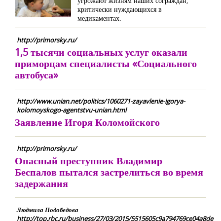
угрожают жизням наших сограждан,
критически нуждающихся в
медикаментах.
http://primorsky.ru/
1,5 тысячи социальных услуг оказали
приморцам специалисты «Социального
автобуса»
http://www.unian.net/politics/1060271-zayavlenie-igorya-
kolomoyskogo-agentstvu-unian.html
Заявление Игоря Коломойского
http://primorsky.ru/
Опасный преступник Владимир
Беспалов пытался застрелиться во время
задержания
Людмила Подобедова
http://top.rbc.ru/business/27/03/2015/5515605c9a794769ce04a8de