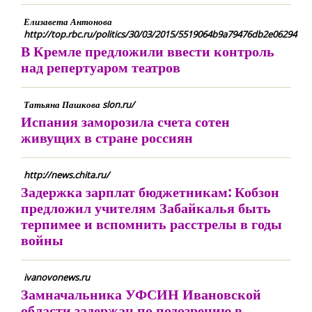
Елизавета Антонова
http://top.rbc.ru/politics/30/03/2015/5519064b9a79476db2e06294
В Кремле предложили ввести контроль
над репертуаром театров
Татьяна Пашкова slon.ru/
Испания заморозила счета сотен
живущих в стране россиян
http://news.chita.ru/
Задержка зарплат бюджетникам: Кобзон
предложил учителям Забайкалья быть
терпимее и вспомнить расстрелы в годы
войны
ivanovonews.ru
Замначальника УФСИН Ивановской
области задержан по подозрению в