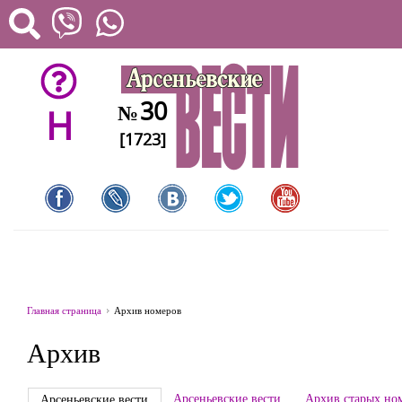
30
№
H
[1723]
Главная страница
Архив номеров
Архив
Арсеньевские вести
Архив старых но
Арсеньевские вести