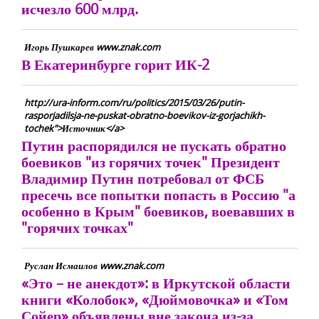
исчезло 600 млрд.
Игорь Пушкарев www.znak.com
В Екатеринбурге горит ИК-2
http://ura-inform.com/ru/politics/2015/03/26/putin-
rasporjadilsja-ne-puskat-obratno-boevikov-iz-gorjachikh-
tochek">Источник</a>
Путин распорядился не пускать обратно
боевиков "из горячих точек" Президент
Владимир Путин потребовал от ФСБ
пресечь все попытки попасть в Россию "а
особенно в Крым" боевиков, воевавших в
"горячих точках"
Руслан Исмаилов www.znak.com
«Это – не анекдот»: в Иркутской области
книги «Колобок», «Дюймовочка» и «Том
Сойер» объявлены вне закона из-за