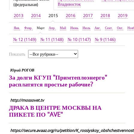
Владивосток
(федеральная)
2013
2014
2015
2016
2017
2018
2019
Янв.
Февр.
Март
Апр.
Май
Июнь
Июль
Авг.
Сент.
Окт.
Ноя
№ 12 (1149)
№ 11 (1148)
№ 10 (1147)
№ 9 (1146)
Показать
Юрий РОГОВ
За долги КГУП "Примтеплоэнерго"
расплатятся простые рабочие?
http://mossovet.tv
ДРАКА В ЦЕНТРЕ МОСКВЫ НА
ПИКЕТЕ ПО "AVE"
https://secure.avaaz.org/ru/petition/K_rossiyskoy_obshchestvenn