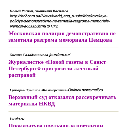
Новый Регион, Анатолий Васильев
http://nr2.com.ua/News/world_and_russia/Moskovskaya-
policiya-demonstrativno-ne-zametila-razgroma-memoriala-
Nemcova-93089.html © HP2
Московская полиция демонстративно не
заметила разгрома мемориала Немцова
Оксана Солодовникова jourdom.ru/
Журналистке «Новой газеты в Санкт-
Петербурге» пригрозили жестокой
расправой
Григорий Туманов «Коммерсантъ-Online» news.mail.ru
Верховный суд отказался рассекречивать
материалы НКВД
tvrain.ru
Прокуратура предъявила претензии