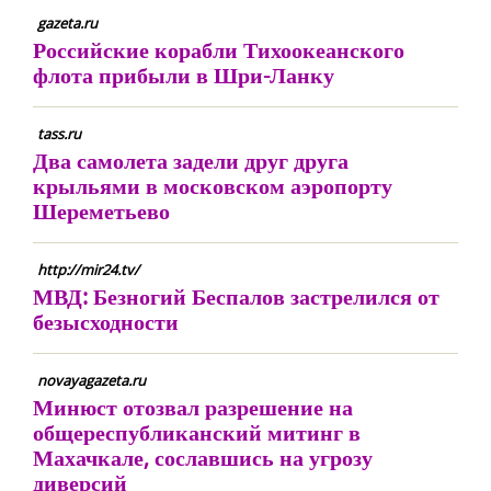
gazeta.ru
Российские корабли Тихоокеанского
флота прибыли в Шри-Ланку
tass.ru
Два самолета задели друг друга
крыльями в московском аэропорту
Шереметьево
http://mir24.tv/
МВД: Безногий Беспалов застрелился от
безысходности
novayagazeta.ru
Минюст отозвал разрешение на
общереспубликанский митинг в
Махачкале, сославшись на угрозу
диверсий