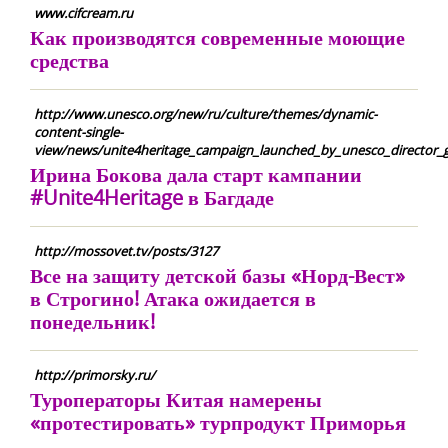
www.cifcream.ru
Как производятся современные моющие
средства
http://www.unesco.org/new/ru/culture/themes/dynamic-
content-single-
view/news/unite4heritage_campaign_launched_by_unesco_director_
Ирина Бокова дала старт кампании
#Unite4Heritage в Багдаде
http://mossovet.tv/posts/3127
Все на защиту детской базы «Норд-Вест»
в Строгино! Атака ожидается в
понедельник!
http://primorsky.ru/
Туроператоры Китая намерены
«протестировать» турпродукт Приморья