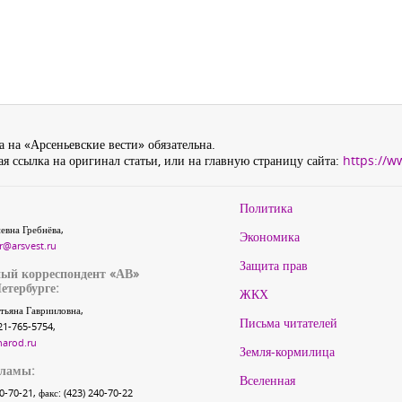
 на «Арсеньевские вести» обязательна.
я ссылка на оригинал статьи, или на главную страницу сайта:
https://w
Политика
евна Гребнёва,
Экономика
r@arsvest.ru
Защита прав
ый корреспондент «АВ»
етербурге:
ЖКХ
тьяна Гаврииловна,
Письма читателей
21-765-5754,
narod.ru
Земля-кормилица
кламы:
Вселенная
40-70-21, факс: (423) 240-70-22