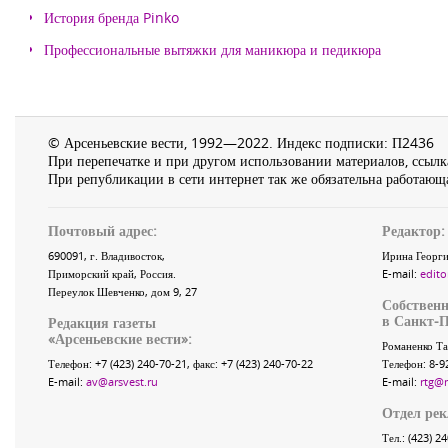
История бренда Pinko
Профессиональные вытяжки для маникюра и педикюра
© Арсеньевские вести, 1992—2022. Индекс подписки: П2436
При перепечатке и при другом использовании материалов, ссылка
При републикации в сети интернет так же обязательна работающа
Почтовый адрес:
Редактор:
690091
, г.
Владивосток
,
Ирина Георги
Приморский край
,
Россия
.
E-mail:
edito
Переулок Шевченко
, дом 9, 27
Собственн
в Санкт-П
Редакция газеты
«
Арсеньевские вести
»:
Романенко Та
Телефон:
+7 (423) 240-70-21
, факс:
+7 (423) 240-70-22
Телефон: 8-9
E-mail:
av@arsvest.ru
E-mail:
rtg@
Отдел ре
Тел.: (423) 2