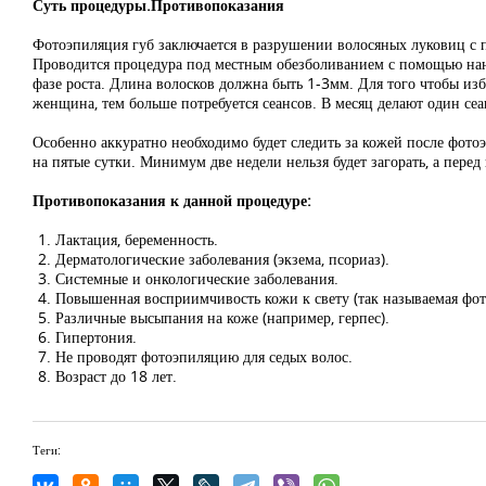
Суть процедуры.Противопоказания
Фотоэпиляция губ заключается в разрушении волосяных луковиц с 
Проводится процедура под местным обезболиванием с помощью нанес
фазе роста. Длина волосков должна быть 1-3мм. Для того чтобы изба
женщина, тем больше потребуется сеансов. В месяц делают один сеан
Особенно аккуратно необходимо будет следить за кожей после фото
на пятые сутки. Минимум две недели нельзя будет загорать, а пере
Противопоказания к данной процедуре:
Лактация, беременность.
Дерматологические заболевания (экзема, псориаз).
Системные и онкологические заболевания.
Повышенная восприимчивость кожи к свету (так называемая фот
Различные высыпания на коже (например, герпес).
Гипертония.
Не проводят фотоэпиляцию для седых волос.
Возраст до 18 лет.
Теги: