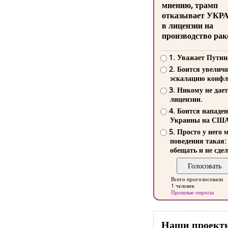
мнению, трамп
отказывает УКР
в лицензии на
производство рак
1. Уважает Путин
2. Боится увелич
эскалацию конфл
3. Никому не дает
лицензии.
4. Боится нападе
Украины на СШ
5. Просто у него 
поведения такая:
обещать и не сдел
Всего проголосовало
1 человек
Прошлые опросы
Наши проект