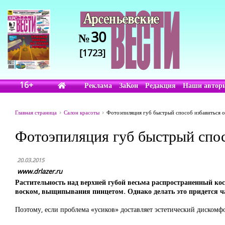
30
№
[1723]
16+
Реклама
ЗаКон
Редакция
Наши автор
Главная страница
Салон красоты
Фотоэпиляция губ быстрый способ избавиться о
Фотоэпиляция губ быстрый спос
20.03.2015
www.drlazer.ru
Растительность над верхней губой весьма распространенный ко
воском, выщипывания пинцетом. Однако делать это придется ча
Поэтому, если проблема «усиков» доставляет эстетический дискомфо