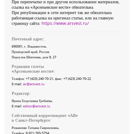
При перепечатке и при другом использовании материалов,
ссылка на «Арсеньевские вести» обязательна.
При републикации в сети интернет так же обязательна
работающая ссылка на оригинал статьи, или на главную
страницу сайта:
https://www.arsvest.ru/
Почтовый адрес:
690091
, г.
Владивосток
,
Приморский край
,
Россия
.
Переулок Шевченко
, дом 9, 27
Редакция газеты
«
Арсеньевские вести
»:
Телефон:
+7 (423) 240-70-21
, факс:
+7 (423) 240-70-22
E-mail:
av@arsvest.ru
Редактор:
Ирина Георгиевна Гребнёва,
E-mail:
editor@arsvest.ru
Собственный корреспондент «АВ»
в Санкт-Петербурге:
Романенко Татьяна Гаврииловна,
Телефон: 8-921-765-5754,