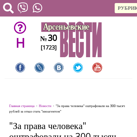
РУБРИ
30
№
H
[1723]
Главная страница
Новости
"За права человека" оштрафовали на 300 тысяч
рублей за отказ стать "иноагентом"
"За права человека"
оштрафовали на 300 тысяч