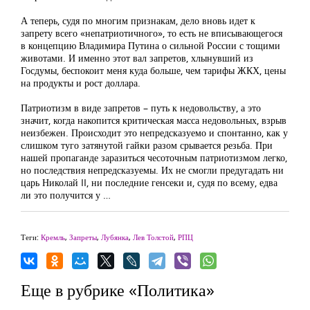
А теперь, судя по многим признакам, дело вновь идет к
запрету всего «непатриотичного», то есть не вписывающегося
в концепцию Владимира Путина о сильной России с тощими
животами. И именно этот вал запретов, хлынувший из
Госдумы, беспокоит меня куда больше, чем тарифы ЖКХ, цены
на продукты и рост доллара.
Патриотизм в виде запретов – путь к недовольству, а это
значит, когда накопится критическая масса недовольных, взрыв
неизбежен. Происходит это непредсказуемо и спонтанно, как у
слишком туго затянутой гайки разом срывается резьба. При
нашей пропаганде заразиться чесоточным патриотизмом легко,
но последствия непредсказуемы. Их не смогли предугадать ни
царь Николай II, ни последние генсеки и, судя по всему, едва
ли это получится у …
Теги:
Кремль
,
Запреты
,
Лубянка
,
Лев Толстой
,
РПЦ
Еще в рубрике «Политика»