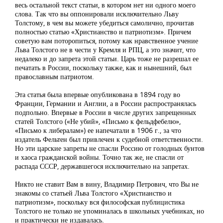
весь остальной текст статьи, в котором нет ни одного моего
слова. Так что вы оппонировали исключительно Льву
Толстому, в чем вы можете убедиться самолично, прочитав
полностью статью «Христианство и патриотизм». Причем
советую вам поторопиться, потому как нравственное учение
Льва Толстого не в чести у Кремля и РПЦ, а это значит, что
недалеко и до запрета этой статьи. Царь тоже не разрешал ее
печатать в России, поскольку также, как и нынешний, был
православным патриотом.
Эта статья была впервые опубликована в 1894 году во
Франции, Германии и Англии, а в России распространялась
подпольно. Впервые в России в числе других запрещенных
статей Толстого («Не убий», «Письмо к фельдфебелю»,
«Письмо к либералам») ее напечатали в 1906 г., за что
издатель Фельтен был привлечен к судебной ответственности.
Но эти царские запреты не спасли Россию от голодных бунтов
и хаоса гражданской войны. Точно так же, не спасли от
распада СССР, державшегося исключительно на запретах.
Никто не ставит Вам в вину, Владимир Петрович, что Вы не
знакомы со статьей Льва Толстого «Христианство и
патриотизм», поскольку вся философская публицистика
Толстого не только не упоминалась в школьных учебниках, но
и практически не издавалась.