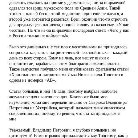
довелось слышать на приеме у дерматолога, где за ширмочкой
одевался товарищ мужеского пола из Средней Азии. Такой
этикет в нашей бесплатной медицине: один еще не оделся, а
второй уже готовится раздеться. Врач, окончив что-то строчить
для предыдущего пациента, поднял голову и сказал ему: «У вас
чесотка». На что из-за ширмочки последовал ответ: «Чего у вас
в России только не поймаешь!».
Было это давненько и с тех пор с чесоточными не приходилось
соприкасаться, зато с патриотической чесоткой языка – каждый
день со всех сторон. Кому не лень, все чешут языки о
патриотизме, зарабатывая этим благорасположение власти.
Такое занудство побудило меня опубликовать фрагменты статьи
«Христианство и патриотизм» Льва Николаевича Толстого в
одном из номеров «АВ».
Статья большая, в ней 18 глав, поэтому выбрала наиболее
актуальное для нынешнего дня. Каково же было мое
изумление, когда мне передали письмо от Севрюка Владимира
Петровича из Уссурийска, который называет меня «классиком
современности», почему-то решив, что статья принадлежит
мне.
Уважаемый, Владимир Петрович, я глубоко польщена, но
цитируемый Вами отрывок принадлежит Льву Толстому, как и