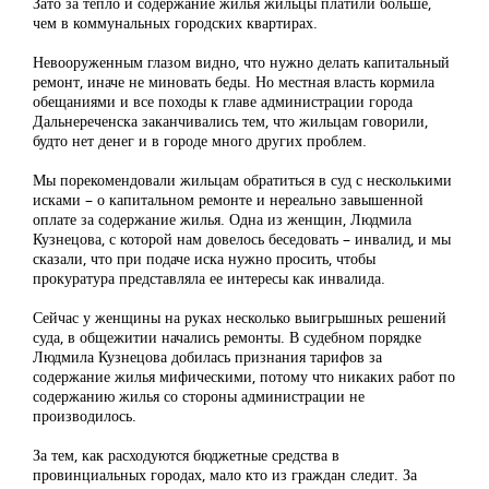
Зато за тепло и содержание жилья жильцы платили больше,
чем в коммунальных городских квартирах.
Невооруженным глазом видно, что нужно делать капитальный
ремонт, иначе не миновать беды. Но местная власть кормила
обещаниями и все походы к главе администрации города
Дальнереченска заканчивались тем, что жильцам говорили,
будто нет денег и в городе много других проблем.
Мы порекомендовали жильцам обратиться в суд с несколькими
исками – о капитальном ремонте и нереально завышенной
оплате за содержание жилья. Одна из женщин, Людмила
Кузнецова, с которой нам довелось беседовать – инвалид, и мы
сказали, что при подаче иска нужно просить, чтобы
прокуратура представляла ее интересы как инвалида.
Сейчас у женщины на руках несколько выигрышных решений
суда, в общежитии начались ремонты. В судебном порядке
Людмила Кузнецова добилась признания тарифов за
содержание жилья мифическими, потому что никаких работ по
содержанию жилья со стороны администрации не
производилось.
За тем, как расходуются бюджетные средства в
провинциальных городах, мало кто из граждан следит. За