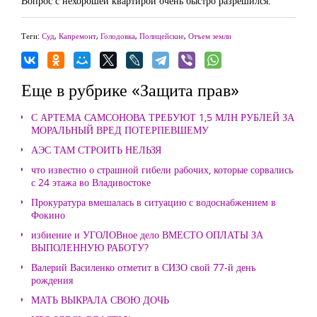
Вопрос с нехорошей квартирой очень быстро разрешился.
Теги:
Суд
,
Капремонт
,
Голодовка
,
Полицейские
,
Отъем земли
Еще в рубрике «Защита прав»
С АРТЕМА САМСОНОВА ТРЕБУЮТ 1,5 МЛН РУБЛЕЙ ЗА
МОРАЛЬНЫЙ ВРЕД ПОТЕРПЕВШЕМУ
АЭС ТАМ СТРОИТЬ НЕЛЬЗЯ
что известно о страшной гибели рабочих, которые сорвались
с 24 этажа во Владивостоке
Прокуратура вмешалась в ситуацию с водоснабжением в
Фокино
избиение и УГОЛОВное дело ВМЕСТО ОПЛАТЫ ЗА
ВЫПОЛЕННУЮ РАБОТУ?
Валерий Василенко отметит в СИЗО свой 77-й день
рождения
МАТЬ ВЫКРАЛА СВОЮ ДОЧЬ