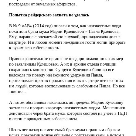
пострадали от земельных аферистов.
Попытка рейдерского захвата не удалась
В № 9 «АВ» (2014 год) писали о том, как неизвестные люди
похитили брата мужа Марии Кулешовой – Павла Кулешова.
Ему, наравне с опекаемой ею внучкой, принадлежала доля в
квартире. И в любой момент нежданные гости могли прибрать
к рукам всю собственность.
Правоохранительные органы не предпринимали никаких мер
по заявлениям Кулешовых. А их в архиве отдела полиции
сохранилось множество. Супруги Кулешовы били во все
колокола по поводу незаконного удержания Павла,
протестовали против проживания в их квартире неизвестных
им людей, которые воспользовались слабоумием Павла. Но все
тщетно…
А потом обстановка накалилась до предела. Марию Кулешову
заставляли продать квартиру неизвестным людям. Мошенники
действовали через брата мужа, который состоял на учете в ПДН
в связи с врожденным заболеванием.
Шесть лет назад невменяемый брат мужа странным образом
исчез, прекратив всякое общение с родственниками, а потом в