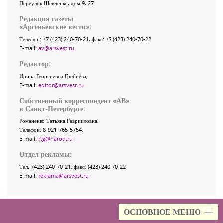
Переулок Шевченко
, дом 9, 27
Редакция газеты
«
Арсеньевские вести
»:
Телефон:
+7 (423) 240-70-21
, факс:
+7 (423) 240-70-22
E-mail:
av@arsvest.ru
Редактор:
Ирина Георгиевна Гребнёва,
E-mail:
editor@arsvest.ru
Собственный корреспондент «АВ»
в Санкт-Петербурге:
Романенко Татьяна Гаврииловна,
Телефон: 8-921-765-5754,
E-mail:
rtg@narod.ru
Отдел рекламы:
Тел.: (423) 240-70-21, факс: (423) 240-70-22
E-mail:
reklama@arsvest.ru
ОСНОВНОЕ МЕНЮ