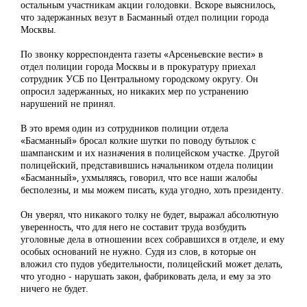
остальным участникам акции голодовки. Вскоре выяснилось,
что задержанных везут в Басманный отдел полиции города
Москвы.
По звонку корреспондента газеты «Арсеньевские вести» в
отдел полиции города Москвы и в прокуратуру приехал
сотрудник УСБ по Центральному городскому округу. Он
опросил задержанных, но никаких мер по устранению
нарушений не принял.
В это время один из сотрудников полиции отдела
«Басманный» бросал колкие шутки по поводу бутылок с
шампанским и их назначения в полицейском участке. Другой
полицейский, представившись начальником отдела полиции
«Басманный», ухмыляясь, говорил, что все наши жалобы
бесполезны, и мы можем писать, куда угодно, хоть президенту.
Он уверял, что никакого толку не будет, выражал абсолютную
уверенность, что для него не составит труда возбудить
уголовные дела в отношении всех собравшихся в отделе, и ему
особых оснований не нужно. Судя из слов, в которые он
вложил сто пудов убедительности, полицейский может делать,
что угодно - нарушать закон, фабриковать дела, и ему за это
ничего не будет.