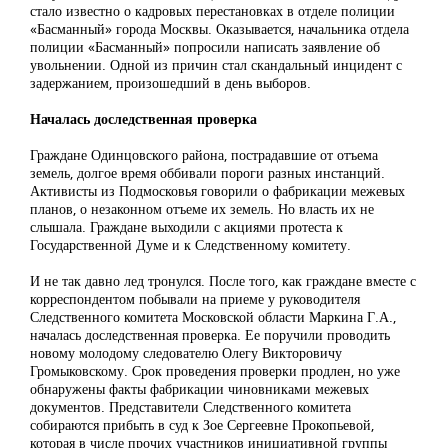
стало известно о кадровых перестановках в отделе полиции
«Басманный» города Москвы. Оказывается, начальника отдела
полиции «Басманный» попросили написать заявление об
увольнении. Одной из причин стал скандальный инцидент с
задержанием, произошедший в день выборов.
Началась доследственная проверка
Граждане Одинцовского района, пострадавшие от отъема
земель, долгое время оббивали пороги разных инстанций.
Активисты из Подмосковья говорили о фабрикации межевых
планов, о незаконном отъеме их земель. Но власть их не
слышала. Граждане выходили с акциями протеста к
Государственной Думе и к Следственному комитету.
И не так давно лед тронулся. После того, как граждане вместе с
корреспондентом побывали на приеме у руководителя
Следственного комитета Московской области Маркина Г.А.,
началась доследственная проверка. Ее поручили проводить
новому молодому следователю Олегу Викторовичу
Громыковскому. Срок проведения проверки продлен, но уже
обнаружены факты фабрикации чиновниками межевых
документов. Представители Следственного комитета
собираются прибыть в суд к Зое Сергеевне Прокопьевой,
которая в числе прочих участников инициативной группы