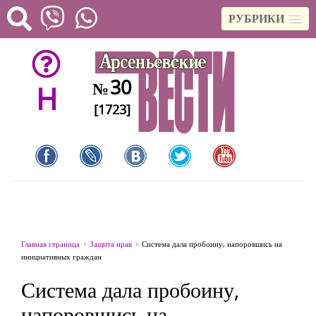
РУБРИКИ
30
№
H
[1723]
Главная страница
Защита прав
Система дала пробоину, напоровшись на
инициативных граждан
Система дала пробоину,
напоровшись на