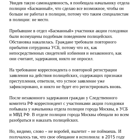
Увидев такую самонадеянность, я пообещала начальнику отдела
полиции «Басманный», что сделаю все возможное, чтобы он
больше не работал в полиции, потому что таким специалистам
в полиции: не место.
Прибывшие в отдел «Басманный» участники акции голодовки
были возмущены подобным поведением полицейских.
Обстановка накалилась. Граждане требовали повторного
прибытия сотрудника УСБ, потому что их, как
непосредственных свидетелей избиения и незаконного, как
они считают, задержания, никто не опросил.
На требование корреспондента о повторной регистрации
заявления на действия полицейских, содержащих признаки
преступления, ответили, что устное заявление уже
зафиксировано, и никто не будет его регистрировать вновь.
После незаконного задержания граждан у Следственного
комитета РФ корреспондент с участниками акции голодовки
побывала у начальника отдела полиции города Москвы, в УСБ
и МВД РФ. В отделе полиции города Москвы обещали во всем
разобраться и наказать полицейских.
Но, видимо, слово – не воробей, вылетит – не поймаешь. И
получалось так, что свое обещание я исполнила: в 2015 году