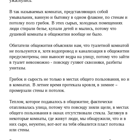
ужаснулись.
В так называемых комнатах, представляющих собой
умывальник, ванную и бытовку в одном флаконе, по стенам и
потолку полз грибок. В этих сырых, холодных помещениях
люди стирали белье, купали детей и мылись, потому что
душевой комнаты в общежитии вообще не было.
Обитатели общежития объясняли нам, что туалетной комнатой
не пользуются и, хотя водопровод и канализация в общежитии
предусмотрены, они выносят ведра на улицу, потому что зайти
в туалет невозможно - повсюду гуляют сквозняки, разбиты
унитазы.
Грибок и сырость не только в местах общего пользования, но и
в комнатах. В летнее время протекала кровля, в зимнее –
промерзали стены и потолок.
Теплом, которое подавалось в общежитие, фактически
отапливалась улица, потому что повсюду зияли щели, в местах
общего пользования в окнах отсутствовали стекла. Заглянув в
некоторые комнаты, где живут люди, мы обнаружили, что и в
них сыро, неуютно, вот-вот на тебя обвалится пласт потолка
или стены.