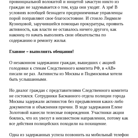
провинциальной волокитой и нищетой зачастую никто из
граждан не задумывается о том, куда они уходят. А зря! В
условиях всеобщей безнадеги предприимчивые управленцы
порой поправляют свое благосостояние. И стоило Людмиле
Кузнецовой, заручившейся помощью прокуратуры, проявить
активность, как власти не оставалось ничего другого, как
наконец-то начать выполнять свои обязательства по
содержанию и ремонту жилья.
Главное – выполнять обещания!
О незаконном задержании граждан, вышедших с акцией
голодовки к стенам Следственного комитета РФ, в «АВ»
писали не раз. Активисты из Москвы и Подмосковья хотели
быть услышанными.
Но диалог граждан с представителями Следственного комитета
не состоялся. Сотрудники Басманного отдела полиции города
Москвы задержали активистов без предъявления каких-либо
документов и объяснения причин. В ходе задержания Елене
Золотовой нанесли телесные повреждения. Участники акции
боялись, что их увезут в неизвестном направлении, потому как
все действия полицейских походили на похищение.
Одна из задержанных успела позвонить на мобильный телефон