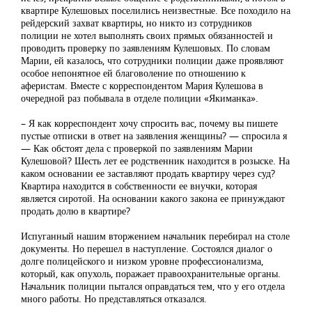
квартире Кулешовых поселились неизвестные. Все походило на
рейдерский захват квартиры, но никто из сотрудников
полиции не хотел выполнять своих прямых обязанностей и
проводить проверку по заявлениям Кулешовых. По словам
Марии, ей казалось, что сотрудники полиции даже проявляют
особое непонятное ей благоволение по отношению к
аферистам. Вместе с корреспондентом Мария Кулешова в
очередной раз побывала в отделе полиции «Якиманка».
– Я как корреспондент хочу спросить вас, почему вы пишете
пустые отписки в ответ на заявления женщины? — спросила я
— Как обстоят дела с проверкой по заявлениям Марии
Кулешовой? Шесть лет ее родственник находится в розыске. На
каком основании ее заставляют продать квартиру через суд?
Квартира находится в собственности ее внучки, которая
является сиротой. На основании какого закона ее принуждают
продать долю в квартире?
Испуганный нашим вторжением начальник перебирал на столе
документы. Но перешел в наступление. Состоялся диалог о
долге полицейского и низком уровне профессионализма,
который, как опухоль, поражает правоохранительные органы.
Начальник полиции пытался оправдаться тем, что у его отдела
много работы. Но представляться отказался.