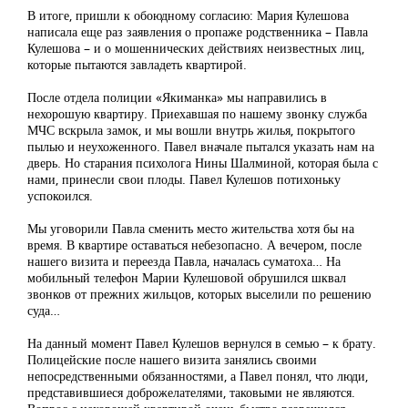
В итоге, пришли к обоюдному согласию: Мария Кулешова
написала еще раз заявления о пропаже родственника – Павла
Кулешова – и о мошеннических действиях неизвестных лиц,
которые пытаются завладеть квартирой.
После отдела полиции «Якиманка» мы направились в
нехорошую квартиру. Приехавшая по нашему звонку служба
МЧС вскрыла замок, и мы вошли внутрь жилья, покрытого
пылью и неухоженного. Павел вначале пытался указать нам на
дверь. Но старания психолога Нины Шалминой, которая была с
нами, принесли свои плоды. Павел Кулешов потихоньку
успокоился.
Мы уговорили Павла сменить место жительства хотя бы на
время. В квартире оставаться небезопасно. А вечером, после
нашего визита и переезда Павла, началась суматоха… На
мобильный телефон Марии Кулешовой обрушился шквал
звонков от прежних жильцов, которых выселили по решению
суда…
На данный момент Павел Кулешов вернулся в семью – к брату.
Полицейские после нашего визита занялись своими
непосредственными обязанностями, а Павел понял, что люди,
представившиеся доброжелателями, таковыми не являются.